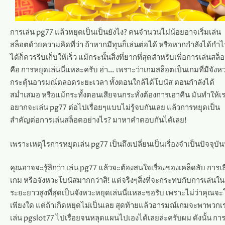
การเล่น pg77 แล้วหยุดเป็นเป็นยังไง? คนจำนวนไม่น้อยอาจเริ่มเล่น
สล็อตด้วยความคิดที่ว่า ถ้าหากมีทุนก็เล่นต่อได้ หรือหากกำลังได้กำไ
ได้ก็ควรรีบเก็บให้เร็ว แม้กระนั้นสิ่งที่ยากที่สุดสำหรับเพื่อการเล่นสล็อ
คือ การหยุดเล่นนี่แหละครับ ฮ่า… เพราะว่าเกมสล็อตเป็นเกมที่มีจังห
กระตุ้นอารมณ์ตลอดระยะเวลา ทั้งตอนใกล้ได้โบนัส ตอนกำลังได้
สม่ำเสมอ หรือแม้กระทั้งตอนเสียจนกระทั่งต้องการเอาคืน มันทำให้เ
อยากจะเล่น pg77 ต่อไปเรื่อยๆแบบไม่รู้จบกันเลย แล้วการหยุดเป็น
สำคัญต่อการเล่นสล็อตอย่างไร? มาหาคำตอบกันได้เลย!
เพราะเหตุไรการหยุดเล่น pg77 เป็นถึงเปลี่ยนเป็นเรื่องจำเป็นปัจจุบันน
คุณอาจจะรู้สึกว่า เล่น pg77 แล้วจะต้องสนใจเรื่องของเคล็ดลับ การเ
เกม หรือจังหวะโบนัสมากกว่าสิ! แต่จริงๆสิ่งที่จะกระทบกับการเล่นใน
ระยะยาวสูงที่สุดเป็นจังหวะหยุดเล่นนี่แหละขอรับ เพราะไม่ว่าคุณจ
เพียงใด แต่ถ้าเกิดหยุดไม่เป็นเลย สุดท้ายแล้วอารมณ์เกมจะพาพวกเ
เล่น pgslot77 ไปเรื่อยจนหลุดแผนไปเองได้เลยล่ะครับผม ดังนั้น กา