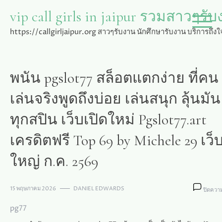
Skip
vip call girls in jaipur รวมสาวๆรับง
to
content
https://callgirljaipur.org สาวๆรับงาน นักศึกษารับงาน บริการถึงใจ
พนัน pgslot77 สล็อตแตกง่าย ที่คน
เล่นจริงพูดถึงบ่อย เล่นสนุก ลุ้นมัน
ทุกสปิน เว็บเปิดใหม่ Pgslot77.art
เครดิตฟรี Top 69 by Michele 29 เว็
ใหญ่ ก.ค. 2569
15 พฤษภาคม 2026
DANIEL EDWARDS
ปิดควา
pg77