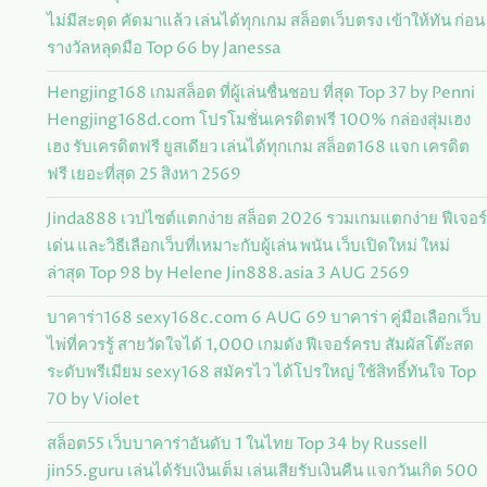
ไม่มีสะดุด คัดมาแล้ว เล่นได้ทุกเกม สล็อตเว็บตรง เข้าให้ทัน ก่อน
รางวัลหลุดมือ Top 66 by Janessa
Hengjing168 เกมสล็อต ที่ผู้เล่นชื่นชอบ ที่สุด Top 37 by Penni
Hengjing168d.com โปรโมชั่นเครดิตฟรี 100% กล่องสุ่มเฮง
เฮง รับเครดิตฟรี ยูสเดียว เล่นได้ทุกเกม สล็อต168 แจก เครดิต
ฟรี เยอะที่สุด 25 สิงหา 2569
Jinda888 เวปไซต์แตกง่าย สล็อต 2026 รวมเกมแตกง่าย ฟีเจอร์
เด่น และวิธีเลือกเว็บที่เหมาะกับผู้เล่น พนัน เว็บเปิดใหม่ ใหม่
ล่าสุด Top 98 by Helene Jin888.asia 3 AUG 2569
บาคาร่า168 sexy168c.com 6 AUG 69 บาคาร่า คู่มือเลือกเว็บ
ไพ่ที่ควรรู้ สายวัดใจได้ 1,000 เกมดัง ฟีเจอร์ครบ สัมผัสโต๊ะสด
ระดับพรีเมียม sexy168 สมัครไว ได้โปรใหญ่ ใช้สิทธิ์ทันใจ Top
70 by Violet
สล็อต55 เว็บบาคาร่าอันดับ 1 ในไทย Top 34 by Russell
jin55.guru เล่นได้รับเงินเต็ม เล่นเสียรับเงินคืน แจกวันเกิด 500