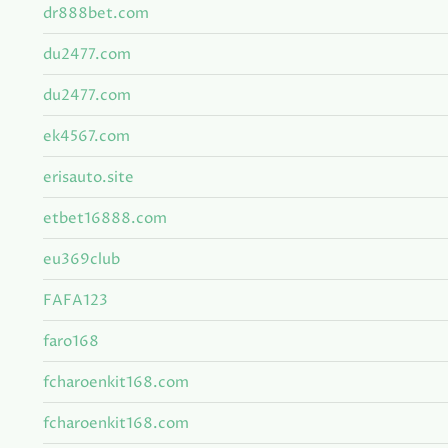
dr888bet.com
du2477.com
du2477.com
ek4567.com
erisauto.site
etbet16888.com
eu369club
FAFA123
faro168
fcharoenkit168.com
fcharoenkit168.com