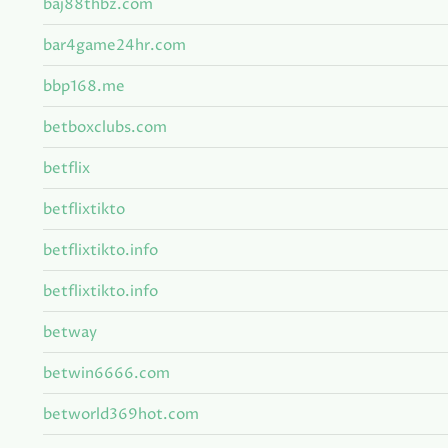
baj88thbz.com
bar4game24hr.com
bbp168.me
betboxclubs.com
betflix
betflixtikto
betflixtikto.info
betflixtikto.info
betway
betwin6666.com
betworld369hot.com