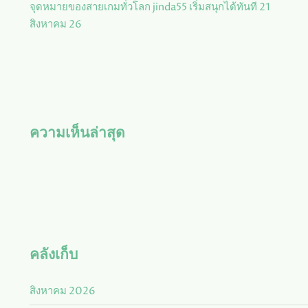
จุดหมายของสายเกมทั่วโลก jinda55 เริ่มสนุกได้ทันที 21
สิงหาคม 26
ความเห็นล่าสุด
คลังเก็บ
สิงหาคม 2026