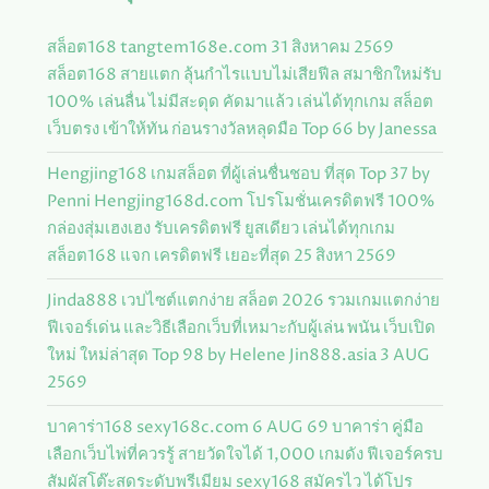
สล็อต168 tangtem168e.com 31 สิงหาคม 2569
สล็อต168 สายแตก ลุ้นกำไรแบบไม่เสียฟีล สมาชิกใหม่รับ
100% เล่นลื่น ไม่มีสะดุด คัดมาแล้ว เล่นได้ทุกเกม สล็อต
เว็บตรง เข้าให้ทัน ก่อนรางวัลหลุดมือ Top 66 by Janessa
Hengjing168 เกมสล็อต ที่ผู้เล่นชื่นชอบ ที่สุด Top 37 by
Penni Hengjing168d.com โปรโมชั่นเครดิตฟรี 100%
กล่องสุ่มเฮงเฮง รับเครดิตฟรี ยูสเดียว เล่นได้ทุกเกม
สล็อต168 แจก เครดิตฟรี เยอะที่สุด 25 สิงหา 2569
Jinda888 เวปไซต์แตกง่าย สล็อต 2026 รวมเกมแตกง่าย
ฟีเจอร์เด่น และวิธีเลือกเว็บที่เหมาะกับผู้เล่น พนัน เว็บเปิด
ใหม่ ใหม่ล่าสุด Top 98 by Helene Jin888.asia 3 AUG
2569
บาคาร่า168 sexy168c.com 6 AUG 69 บาคาร่า คู่มือ
เลือกเว็บไพ่ที่ควรรู้ สายวัดใจได้ 1,000 เกมดัง ฟีเจอร์ครบ
สัมผัสโต๊ะสดระดับพรีเมียม sexy168 สมัครไว ได้โปร