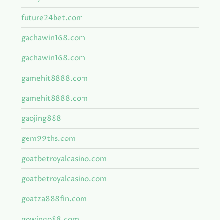
future24bet.com
gachawin168.com
gachawin168.com
gamehit8888.com
gamehit8888.com
gaojing888
gem99ths.com
goatbetroyalcasino.com
goatbetroyalcasino.com
goatza888fin.com
gowingo88.com