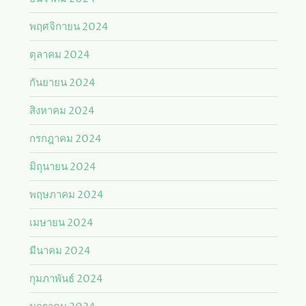
พฤศจิกายน 2024
ตุลาคม 2024
กันยายน 2024
สิงหาคม 2024
กรกฎาคม 2024
มิถุนายน 2024
พฤษภาคม 2024
เมษายน 2024
มีนาคม 2024
กุมภาพันธ์ 2024