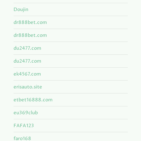
Doujin
dr888bet.com
dr888bet.com
du2477.com
du2477.com
ek4567.com
erisauto.site
etbet16888.com
eu369club
FAFA123
faro168