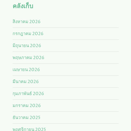
คลังเก็บ
สิงหาคม 2026
กรกฎาคม 2026
มิถุนายน 2026
พฤษภาคม 2026
เมษายน 2026
มีนาคม 2026
กุมภาพันธ์ 2026
มกราคม 2026
ธันวาคม 2025
พฤศจิกายน 2025