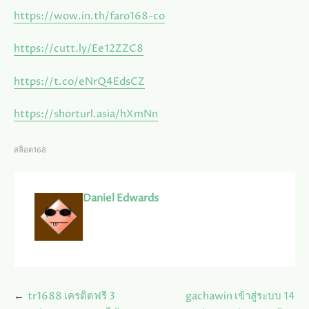
https://wow.in.th/faro168-co
https://cutt.ly/Ee12ZZC8
https://t.co/eNrQ4EdsCZ
https://shorturl.asia/hXmNn
สล็อต168
Daniel Edwards
แนะแนว
tr1688 เครดิตฟรี 3
gachawin เข้าสู่ระบบ 14