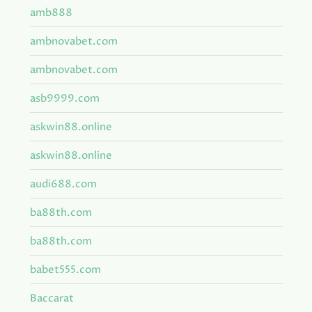
amb888
ambnovabet.com
ambnovabet.com
asb9999.com
askwin88.online
askwin88.online
audi688.com
ba88th.com
ba88th.com
babet555.com
Baccarat