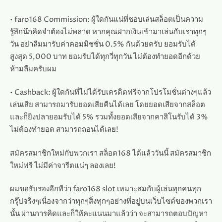
• faro168 Commission: ผู้ใดกันแน่ที่ชอบเล่นสล็อตเป็นความ
รู้สึกนึกคิดจำต้องไม่พลาด หากคุณฝากเงินเข้ามาเล่นกับเราทุกๆ
วัน อย่าลืมมารับค่าคอมมิชชั่น 0.5% กันด้วยครับ ยอมรับได้
สูงสุด 5,000 บาท ยอมรับได้ทุกวี่ทุกวัน ไม่ต้องทำยอดอีกด้วย
ห้ามลืมครับผม
• Cashback: ผู้ใดกันที่ไม่ได้รับเครดิตฟรีจากโปรโมชั่นต่างๆแล้ว
เล่นเสีย สามารถมารับยอดเสียคืนได้เลย โดยยอดเสียจากสล็อต
และก็ยิงปลายอมรับได้ 5% รวมทั้งยอดเสียจากคาสิโนรับได้ 3%
ไม่ต้องทำยอด สามารถถอนได้เลย!
สมัครสมาชิกใหม่กับพวกเรา สล็อต168 ได้แล้ววันนี้ สมัครสมาชิก
ใหม่ฟรี ไม่มีค่าจารีตแน่ๆ ลองเลย!
ผมขอรับรองอีกทีว่า faro168 slot เหมาะสมกับผู้เล่นทุกคนทุก
กรุ๊ปจริงๆเนื่องจากว่าทุกๆสิ่งทุกๆอย่างที่อยู่บนเว็บไซต์ของพวกเรา
นั้น ผ่านการคิดและก็ให้คะแนนมาแล้วว่า จะสามารถตอบปัญหา