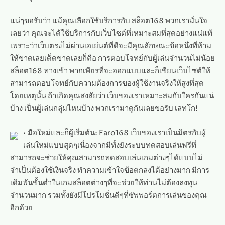
สล็
พิชิ
แน่ๆขอรับว่า แม้คุณเลือกใช้บริการกับ สล็อต168 พวกเรามั่นใจ
แด
เลยว่า คุณจะได้ใช้บริการกับเว็บไซต์ที่เหมาะสมที่สุดอย่างแน่แท้
ฟาโ
เพราะว่าเว็บตรงไม่ผ่านเอเย่นต์ที่ดีจะมีคุณลักษณะข้อหนึ่งที่ห้าม
TO
81
ให้ขาดเลยเด็ดขาดเลยก็คือ การตอบโจทย์กับผู้เล่นจำนวนไม่น้อย
BY
สล็อต168 ทางเข้า พากเพียรที่จะออกแบบและก็เขียนเว็บไซต์ให้
KA
สามารถตอบโจทย์กับความต้องการของผู้ใช้งานจริงให้สูงที่สุด
FAR
8
โดยเหตุนั้น ถ้าเกิดคุณสงสัยว่า เว็บของเราเหมาะสมกับใครกันแน่
มี.ค.
บ้าง เป็นผู้เล่นกลุ่มไหนบ้าง พวกเรามาดูกันเลยขอรับ เลทโก!
25
• มือใหม่และก็ผู้เริ่มต้น: Faro168 เว็บของเราเป็นมิตรกับผู้
เล่นใหม่แบบสุดๆเนื่องจากมีทั้งยังระบบทดสอบเล่นฟรีที่
สามารถจะช่วยให้คุณสามารถทดสอบเล่นเกมต่างๆได้แบบไม่
จำเป็นต้องใช้เงินจริง ทำความเข้าใจข้อตกลงได้อย่างมาก มีการ
เดิมพันขั้นต่ำในเกมสล็อตต่างๆที่จะช่วยให้ท่านไม่ต้องลงทุน
จำนวนมาก รวมทั้งยังมีโปรโมชั่นดีๆที่ซัพพอร์ตการเล่นของคุณ
อีกด้วย