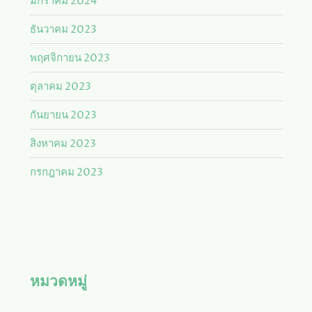
มกราคม 2024
ธันวาคม 2023
พฤศจิกายน 2023
ตุลาคม 2023
กันยายน 2023
สิงหาคม 2023
กรกฎาคม 2023
หมวดหมู่