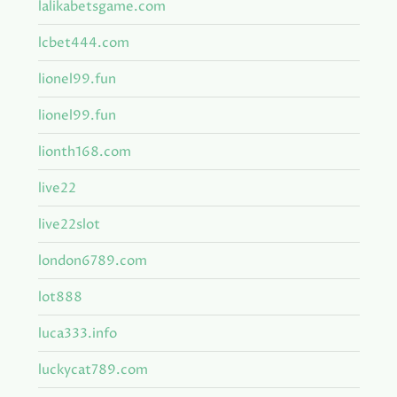
lalikabetsgame.com
lcbet444.com
lionel99.fun
lionel99.fun
lionth168.com
live22
live22slot
london6789.com
lot888
luca333.info
luckycat789.com