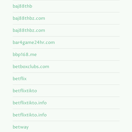
baj88thb
baj88thbz.com
baj88thbz.com
bar4game24hr.com
bbp168.me
betboxclubs.com
betflix
betflixtikto
betflixtikto.info
betflixtikto.info
betway