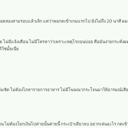
ล็อตสองสามรอบแล้วเลิก แต่ว่าพอกดเข้าเกมแรกไป ยังไม่ถึง 20 นาที ผ
 ไม่มีแจ้งเตือน ไม่มีโทรหาว่าเพราะเหตุไรถอนบ่อย คือมันง่ายกระทั่งผ
ใช่มั้ยเนี่ย
ุ่มแจ่มชัด ไม่ต้องไถหารายการอาหาร ไม่มีโฆษณากระโจนมาให้อารมณ์เสีย 
น ไม่ต้องโยกเงินไปค่ายนั้นค่ายนี้ กระเป๋าเดียวจบ อยากเล่นอะไร กดเข้