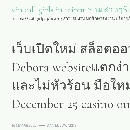
Skip
vip call girls in jaipur รวมสาวๆรั
to
content
https://callgirljaipur.org สาวๆรับงาน นักศึกษารับงาน บริการถึ
เว็บเปิดใหม่ สล็อตออ
Debora websiteแตกง่า
และไม่หัวร้อน มือใหม
December 25 casino on
16 ธันวาคม 2025
DANIEL EDWARDS