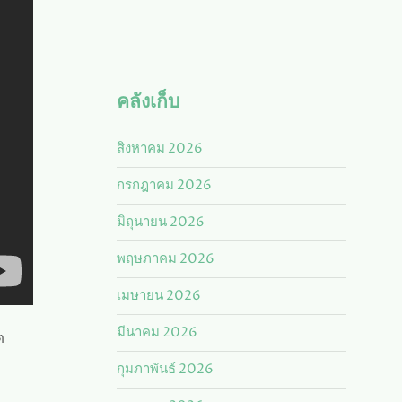
คลังเก็บ
สิงหาคม 2026
กรกฎาคม 2026
มิถุนายน 2026
พฤษภาคม 2026
เมษายน 2026
มีนาคม 2026
ต
กุมภาพันธ์ 2026