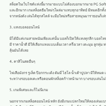
สล็อตในเว็บไซต์แห่งนี้มากมายแบบไม่ต้องบอกมากมาย PG Soft,
และอีกมาก เกมสล็อตธีมใหม่ๆโผล่มาแทบทุกอาทิตย์ มีหมดอีกทั
จากหนังดัง เล่นได้ทุกสไตล์ จะมือใหม่หรือสายหมุนมาราธอนก็เ
3. แทงบอลออนไลน์
มิได้มีแค่เกมสายพนันเพียงแค่นั้น บอลก็เปิดให้แทงทุกลีก บอล
มี ราคาน้ำดี มีให้เลือกแทงแบบเต็มเวลา ครึ่งเวลา เตะมุม ลูกทุ่ม 
ลุ้นมันได้เลย
4. คาสิโนสดอื่นๆ
ไพ่เสือมังกร รูเล็ต ป๊อกกระเด้ง ดัมมี่ ไฮโล น้ำเต้าปูปลา มีให้หมด
ระหว่างรอบอลเตะหรือตอนพักสล็อตก้าวหน้ามาก บางรอบเล่นไม่ถึง
5. เกมพิเศษและก็ไม่นิเกม
นอกจากเกมสล็อตออนไลน์ หลัก ยังมีเกมแปลกใหม่ให้ลองเล่นแบบเครี