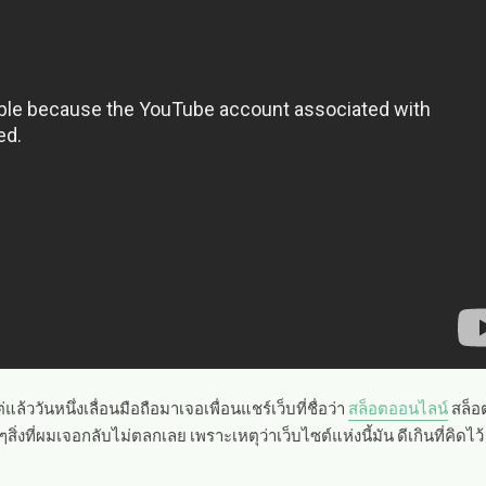
ล้ววันหนึ่งเลื่อนมือถือมาเจอเพื่อนแชร์เว็บที่ชื่อว่า
สล็อตออนไลน์
สล็อ
่งที่ผมเจอกลับไม่ตลกเลย เพราะเหตุว่าเว็บไซต์แห่งนี้มัน ดีเกินที่คิดไว้