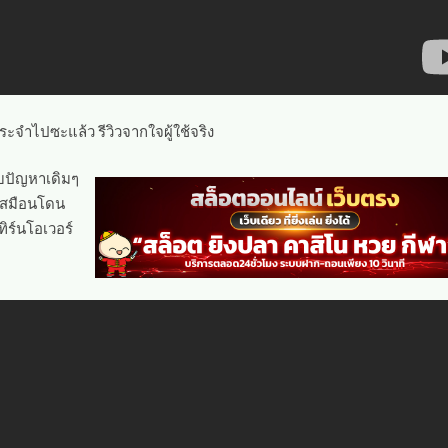
ะจำไปซะแล้ว รีวิวจากใจผู้ใช้จริง
ับปัญหาเดิมๆ
นเสมือนโดน
ิร์นโอเวอร์