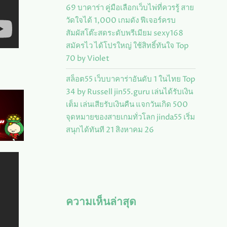
ใหม่
69 บาคาร่า คู่มือเลือกเว็บไพ่ที่ควรรู้ สาย
อ่าน
วัดใจได้ 1,000 เกมดัง ฟีเจอร์ครบ
จบ
สัมผัสโต๊ะสดระดับพรีเมียม sexy168
เริ่ม
ได้
สมัครไว ได้โปรใหญ่ ใช้สิทธิ์ทันใจ Top
เลย
70 by Violet
30
DECEMBER
สล็อต55 เว็บบาคาร่าอันดับ 1 ในไทย Top
25
CASINO
34 by Russell jin55.guru เล่นได้รับเงิน
ONLINE
เต็ม เล่นเสียรับเงินคืน แจกวันเกิด 500
จุดหมายของสายเกมทั่วโลก jinda55 เริ่ม
สนุกได้ทันที 21 สิงหาคม 26
ความเห็นล่าสุด