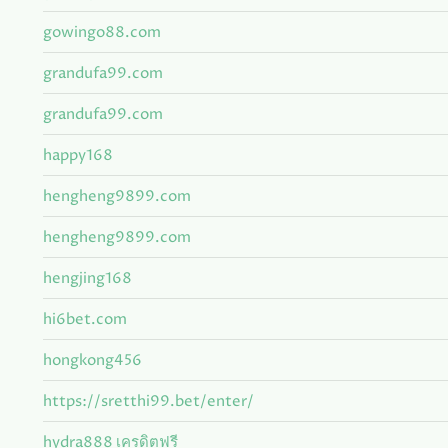
gowingo88.com
grandufa99.com
grandufa99.com
happy168
hengheng9899.com
hengheng9899.com
hengjing168
hi6bet.com
hongkong456
https://sretthi99.bet/enter/
hydra888 เครดิตฟรี