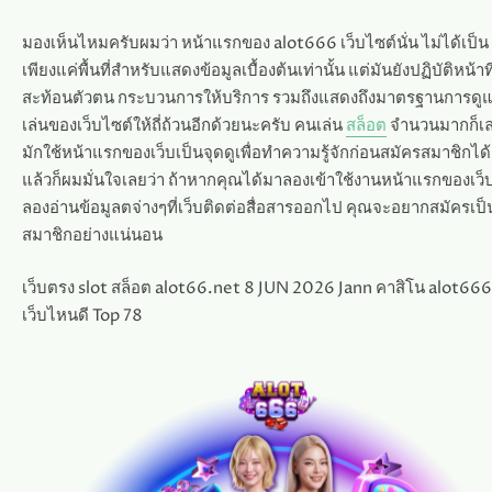
มองเห็นไหมครับผมว่า หน้าแรกของ alot666 เว็บไซต์นั่น ไม่ได้เป็น
เพียงแค่พื้นที่สำหรับแสดงข้อมูลเบื้องต้นเท่านั้น แต่มันยังปฏิบัติหน้าที
สะท้อนตัวตน กระบวนการให้บริการ รวมถึงแสดงถึงมาตรฐานการดูแล
เล่นของเว็บไซต์ให้ถี่ถ้วนอีกด้วยนะครับ คนเล่น
สล็อต
จำนวนมากก็เ
มักใช้หน้าแรกของเว็บเป็นจุดดูเพื่อทำความรู้จักก่อนสมัครสมาชิกได้
แล้วก็ผมมั่นใจเลยว่า ถ้าหากคุณได้มาลองเข้าใช้งานหน้าแรกของเว็
ลองอ่านข้อมูลตจ่างๆที่เว็บติดต่อสื่อสารออกไป คุณจะอยากสมัครเป็
สมาชิกอย่างแน่นอน
เว็บตรง slot สล็อต alot66.net 8 JUN 2026 Jann คาสิโน alot666
เว็บไหนดี Top 78