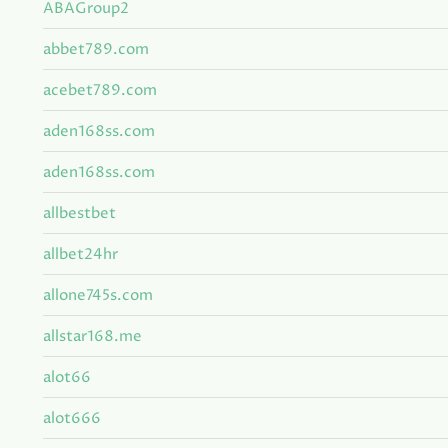
ABAGroup2
abbet789.com
acebet789.com
aden168ss.com
aden168ss.com
allbestbet
allbet24hr
allone745s.com
allstar168.me
alot66
alot666