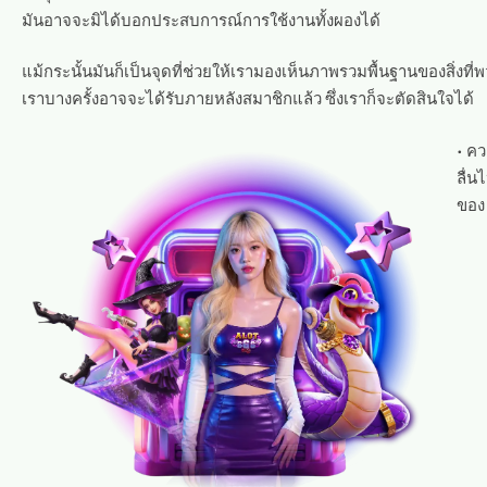
มันอาจจะมิได้บอกประสบการณ์การใช้งานทั้งผองได้
แม้กระนั้นมันก็เป็นจุดที่ช่วยให้เรามองเห็นภาพรวมพื้นฐานของสิ่งที่
เราบางครั้งอาจจะได้รับภายหลังสมาชิกแล้ว ซึ่งเราก็จะตัดสินใจได้
• ค
ลื่น
ของ