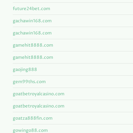
future24bet.com
gachawin168.com
gachawin168.com
gamehit8888.com
gamehit8888.com
gaojing888
gem99ths.com
goatbetroyalcasino.com
goatbetroyalcasino.com
goatza888fin.com
gowingo88.com