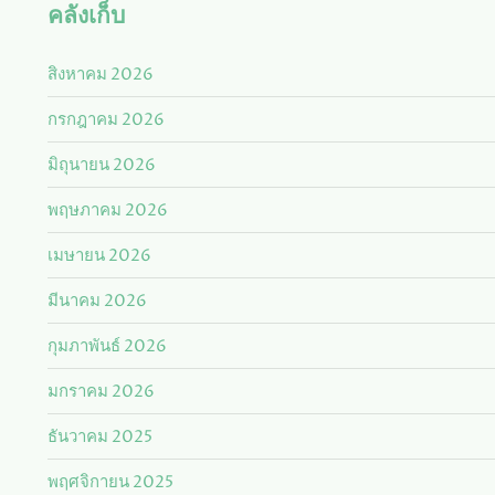
คลังเก็บ
สิงหาคม 2026
กรกฎาคม 2026
มิถุนายน 2026
พฤษภาคม 2026
เมษายน 2026
มีนาคม 2026
กุมภาพันธ์ 2026
มกราคม 2026
ธันวาคม 2025
พฤศจิกายน 2025