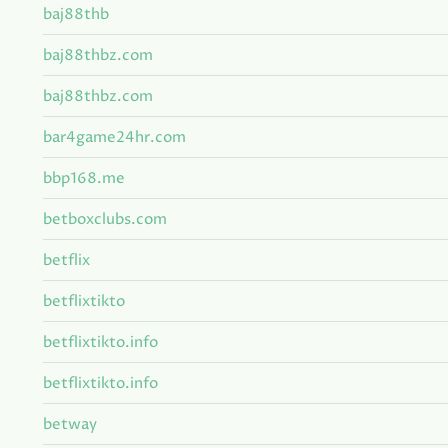
baj88thb
baj88thbz.com
baj88thbz.com
bar4game24hr.com
bbp168.me
betboxclubs.com
betflix
betflixtikto
betflixtikto.info
betflixtikto.info
betway