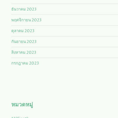
ธันวาคม 2023
พฤศจิกายน 2023
ตุลาคม 2023
กันยายน 2023
สิงหาคม 2023
กรกฎาคม 2023
หมวดหมู่