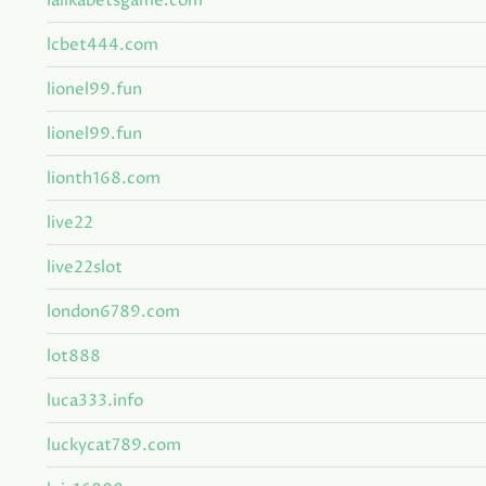
lalikabetsgame.com
lcbet444.com
lionel99.fun
lionel99.fun
lionth168.com
live22
live22slot
london6789.com
lot888
luca333.info
luckycat789.com