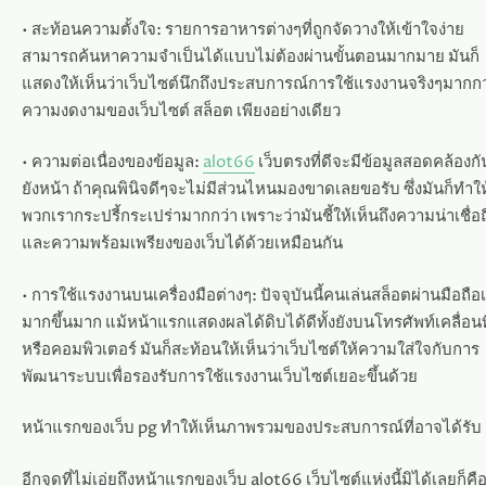
• สะท้อนความตั้งใจ: รายการอาหารต่างๆที่ถูกจัดวางให้เข้าใจง่าย
สามารถค้นหาความจำเป็นได้แบบไม่ต้องผ่านขั้นตอนมากมาย มันก็
แสดงให้เห็นว่าเว็บไซต์นึกถึงประสบการณ์การใช้แรงงานจริงๆมากกว
ความงดงามของเว็บไซต์ สล็อต เพียงอย่างเดียว
• ความต่อเนื่องของข้อมูล:
alot66
เว็บตรงที่ดีจะมีข้อมูลสอดคล้องกัน
ยังหน้า ถ้าคุณพินิจดีๆจะไม่มีส่วนไหนมองขาดเลยขอรับ ซึ่งมันก็ทำให
พวกเรากระปรี้กระเปร่ามากกว่า เพราะว่ามันชี้ให้เห็นถึงความน่าเชื่อ
และความพร้อมเพรียงของเว็บได้ด้วยเหมือนกัน
• การใช้แรงงานบนเครื่องมือต่างๆ: ปัจจุบันนี้คนเล่นสล็อตผ่านมือถือเ
มากขึ้นมาก แม้หน้าแรกแสดงผลได้ดิบได้ดีทั้งยังบนโทรศัพท์เคลื่อนที
หรือคอมพิวเตอร์ มันก็สะท้อนให้เห็นว่าเว็บไซต์ให้ความใส่ใจกับการ
พัฒนาระบบเพื่อรองรับการใช้แรงงานเว็บไซต์เยอะขึ้นด้วย
หน้าแรกของเว็บ pg ทำให้เห็นภาพรวมของประสบการณ์ที่อาจได้รับ
อีกจุดที่ไม่เอ่ยถึงหน้าแรกของเว็บ alot66 เว็บไซต์แห่งนี้มิได้เลยก็คื