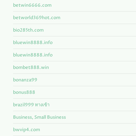
betwin6666.com
betworld369hot.com
bio285th.com
bluewin8888.info
bluewin8888.info
bombet888.win
bonanza99
bonus888
brazil999 ทางเข้า
Business, Small Business
bwvip4.com