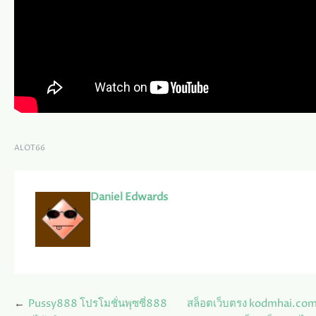
ALOT66
Daniel Edwards
แนะแนว
Pussy888 โปรโมชั่นพุซซี่888
สล็อตเว็บตรง kodmhai.com