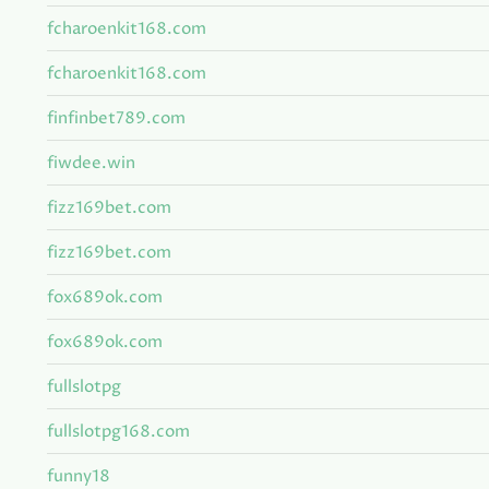
fcharoenkit168.com
fcharoenkit168.com
finfinbet789.com
fiwdee.win
fizz169bet.com
fizz169bet.com
fox689ok.com
fox689ok.com
fullslotpg
fullslotpg168.com
funny18