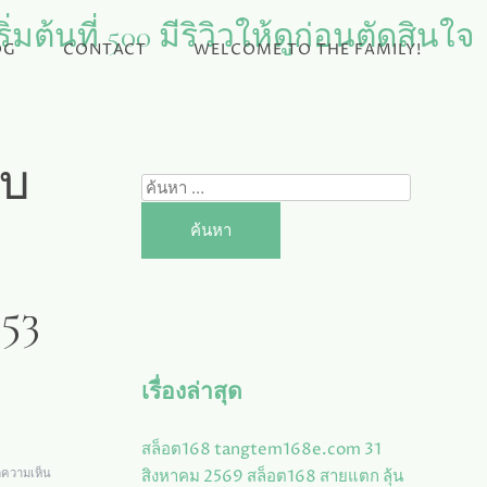
่มต้นที่ 500 มีริวิวให้ดูก่อนตัดสินใจ
OG
CONTACT
WELCOME TO THE FAMILY!
บบ
ค้นหา
สำหรับ:
53
เรื่องล่าสุด
สล็อต168 tangtem168e.com 31
บน
สิงหาคม 2569 สล็อต168 สายแตก ลุ้น
ดความเห็น
MWIN9