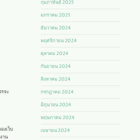
กุมภาพันธ์ 2025
มกราคม 2025
ธันวาคม 2024
พฤศจิกายน 2024
ตุลาคม 2024
กันยายน 2024
สิงหาคม 2024
ควรจะ
กรกฎาคม 2024
มิถุนายน 2024
พฤษภาคม 2024
ของเว็บ
เมษายน 2024
้งาน