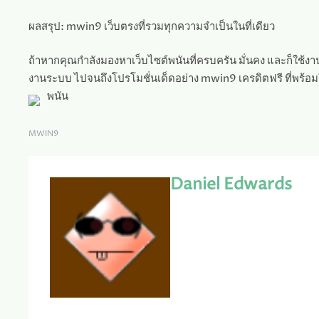
ผลสรุป: mwin9 เว็บตรงที่รวมทุกความจำเป็นในที่เดียว
ถ้าหากคุณกำลังมองหาเว็บไซต์พนันที่ครบครัน มั่นคง และก็ใช้ง
งานระบบ ไปจนถึงโปรโมชั่นเด็ดอย่าง mwin9 เครดิตฟรี ที่พร้อมให
พนัน
MWIN9
Daniel Edwards