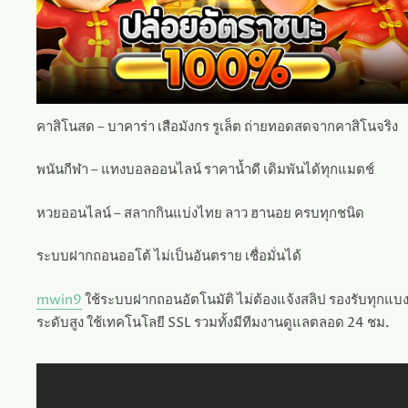
คาสิโนสด – บาคาร่า เสือมังกร รูเล็ต ถ่ายทอดสดจากคาสิโนจริง
พนันกีฬา – แทงบอลออนไลน์ ราคาน้ำดี เดิมพันได้ทุกแมตช์
หวยออนไลน์ – สลากกินแบ่งไทย ลาว ฮานอย ครบทุกชนิด
ระบบฝากถอนออโต้ ไม่เป็นอันตราย เชื่อมั่นได้
mwin9
ใช้ระบบฝากถอนอัตโนมัติ ไม่ต้องแจ้งสลิป รองรับทุกแบ
ระดับสูง ใช้เทคโนโลยี SSL รวมทั้งมีทีมงานดูแลตลอด 24 ชม.