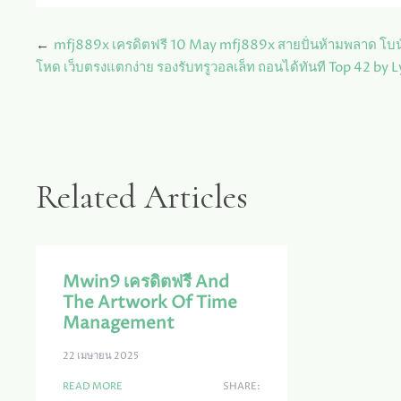
แนะแนว
mfj889x เครดิตฟรี 10 May mfj889x สายปั่นห้ามพลาด โบ
โหด เว็บตรงแตกง่าย รองรับทรูวอลเล็ท ถอนได้ทันที Top 42 by 
เรื่อง
Related Articles
Mwin9 เครดิตฟรี And
The Artwork Of Time
Management
22 เมษายน 2025
READ MORE
SHARE: