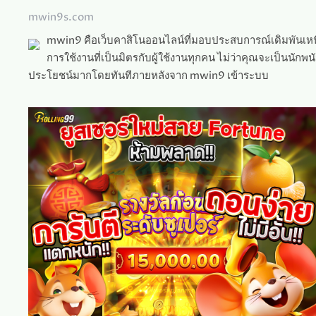
mwin9s.com
mwin9 คือเว็บคาสิโนออนไลน์ที่มอบประสบการณ์เดิมพันเหนื
การใช้งานที่เป็นมิตรกับผู้ใช้งานทุกคน ไม่ว่าคุณจะเป็นนักพน
ประโยชน์มากโดยทันทีภายหลังจาก mwin9 เข้าระบบ