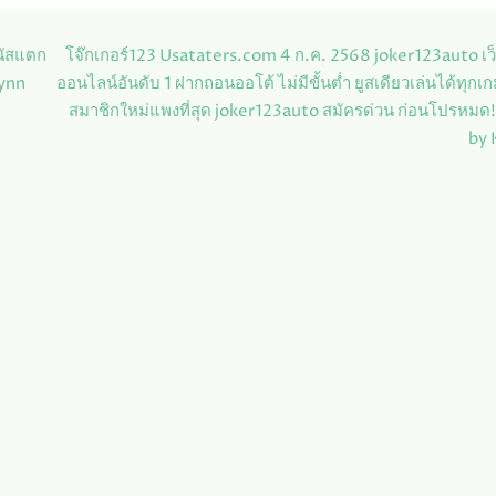
นัสแตก
โจ๊กเกอร์123 Usataters.com 4 ก.ค. 2568 joker123auto เว
Lynn
ออนไลน์อันดับ 1 ฝากถอนออโต้ ไม่มีขั้นต่ำ ยูสเดียวเล่นได้ทุกเ
สมาชิกใหม่แพงที่สุด joker123auto สมัครด่วน ก่อนโปรหมด!
by 