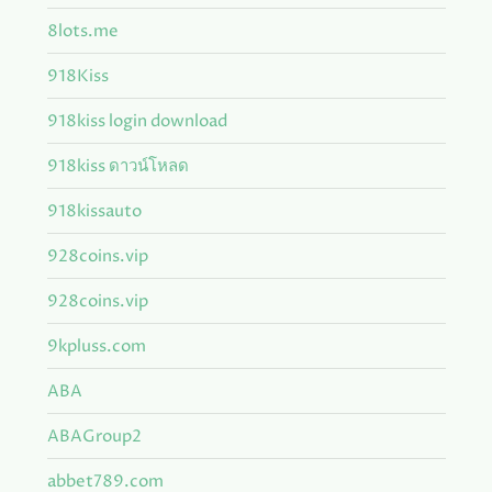
8lots.me
918Kiss
918kiss login download
918kiss ดาวน์โหลด
918kissauto
928coins.vip
928coins.vip
9kpluss.com
ABA
ABAGroup2
abbet789.com