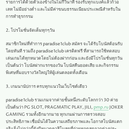
รายการได้ด้วยตัวเองข้างในไม่กี่วินาที รองรับทุกแบงค์แล้วก็วอ
เลท ไม่มีอย่างต่ำ และไม่มีค่าขนบธรรมเนียมประเพณีสำหรับใน
การทำธุรกรรม
2. โปรโมชั่นจัดเต็มทุกๆวัน
สมาชิกใหม่ที่ทำการ paradise1club สมัคร จะได้รับโบนัสต้อนรับ
โดยทันที รวมถึง paradise1club เครดิตฟรี ที่สามารถใช้ทดสอบ
เล่นเกมได้ทุกหมวดโดยไม่ต้องฝากก่อน และยังมีโปรโมชั่นทุกวัน
เป็นต้นว่า โบนัสฝากแรกของวัน โบนัสคืนยอดเสีย และกิจกรรม
พิเศษที่มอบรางวัลใหญ่ให้ผู้เล่นตลอดทั้งเดือน
3. เกมนานัปการ ครบทุกแนวในเว็บไซต์เดียว
paradise1club รวมเกมจากค่ายชั้นหนึ่งระดับโลกกว่า 30 ค่าย
เป็นต้นว่า PG SLOT, PRAGMATIC PLAY, JILI,
pmp.ru
JOKER
GAMING รวมทั้งอีกมากมาย ทุกเกมผ่านการตรวจสอบ
ประสิทธิภาพ เชื่อมั่นได้ในความเสถียรภาพและโอกาสโบนัสแตก
จริง ยิ่งไปกว่านี้ยังมีหมวดคาสิโนสดที่ถ่ายทอดสดจากต่างประ