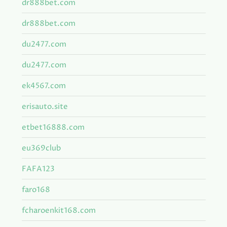
dr888bet.com
dr888bet.com
du2477.com
du2477.com
ek4567.com
erisauto.site
etbet16888.com
eu369club
FAFA123
faro168
fcharoenkit168.com