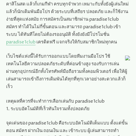
คาสิโนสด แล้วก็เกมกีฬา ครบทุกจำพวก เหมาะกับทั้งยังผู้เล่นใหม่
อยา
แล้วก็นักเดิมพันมือโปร ด้วยระบบที่เสถียร ปลอดภัย และก็ใช้งาน
รู้
ว่า
ง่ายที่สุดแห่งสมัย การสมัครเป็นสมาชิกผ่าน paradise1club
จริง
สมัคร ทำได้ในไม่กี่ขั้นตอน และสามารถ paradise1club เข้า
ไหม
ระบบ ได้ทันทีโดยไม่ต้องรออนุมัติ ทั้งยังยังมีโปรโมชั่น
สนุ
กว่า
paradise1club
เครดิตฟรี แจกจริงให้กับสมาชิกใหม่ทุกคน
ที่
คิด
เว็บไซต์แห่งนี้ได้รับการออกแบบโดยทีมงานมือโปร ใช้
ไว้
เทคโนโลยีความปลอดภัยระดับที่ค่อนข้างสูง รองรับการเล่น
ถอ
ครบ
ผ่านทุกอุปกรณ์อีกทั้งโทรศัพท์มือถือรวมทั้งคอมพิวเตอร์ เพื่อให้ผู้
ทุก
เล่นสามารถเข้าถึงการเดิมพันได้ทุกที่ทุกเวลาอย่างสะดวกแล้วก็
บาท
เร็ว
TO
13
BY
เหตุผลที่ควรที่จะทำการเลือกเล่นกับ paradise1club
KE
1. ระบบอัตโนมัติที่เร็วทันใจรวมทั้งปลอดภัย
จุดเด่นของ paradise1club คือระบบอัตโนมัติเต็มแบบ ตั้งแต่ขั้น
ตอน สมัคร ฝากเงิน ถอนเงิน และ เข้าระบบ ผู้เล่นสามารถทำ