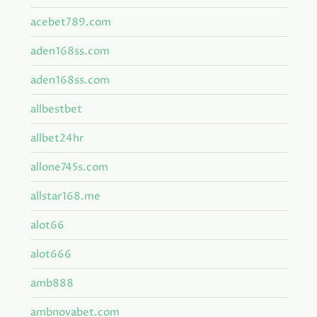
acebet789.com
aden168ss.com
aden168ss.com
allbestbet
allbet24hr
allone745s.com
allstar168.me
alot66
alot666
amb888
ambnovabet.com