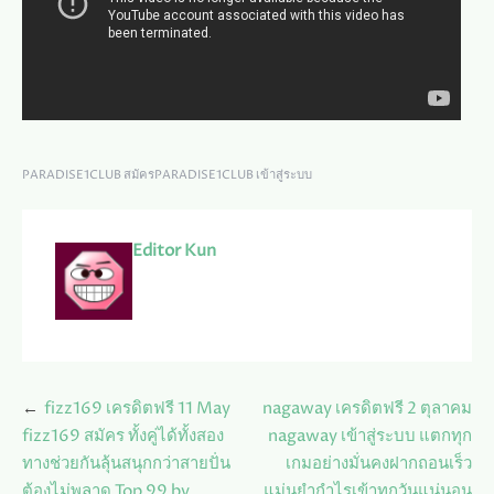
PARADISE1CLUB สมัคร
PARADISE1CLUB เข้าสู่ระบบ
Editor Kun
แนะแนว
fizz169 เครดิตฟรี 11 May
nagaway เครดิตฟรี 2 ตุลาคม
เรื่อง
fizz169 สมัคร ทั้งคู่ได้ทั้งสอง
nagaway เข้าสู่ระบบ แตกทุก
ทางช่วยกันลุ้นสนุกกว่าสายปั่น
เกมอย่างมั่นคงฝากถอนเร็ว
ต้องไม่พลาด Top 99 by
แม่นยำกำไรเข้าทุกวันแน่นอน