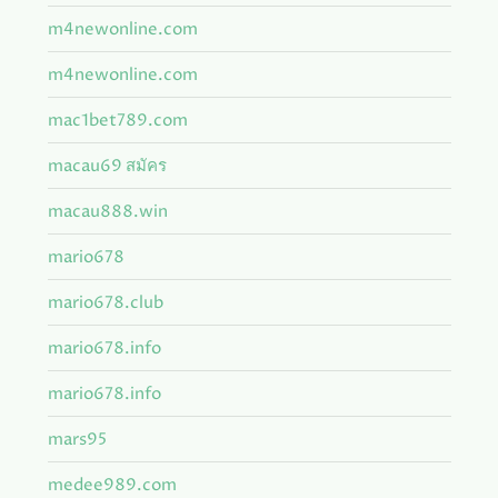
m4newonline.com
m4newonline.com
mac1bet789.com
macau69 สมัคร
macau888.win
mario678
mario678.club
mario678.info
mario678.info
mars95
medee989.com