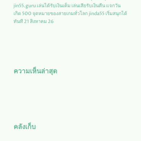
jin55.guru เล่นได้รับเงินเต็ม เล่นเสียรับเงินคืน แจกวัน
เกิด 500 จุดหมายของสายเกมทั่วโลก jinda55 เริ่มสนุกได้
ทันที 21 สิงหาคม 26
ความเห็นล่าสุด
คลังเก็บ