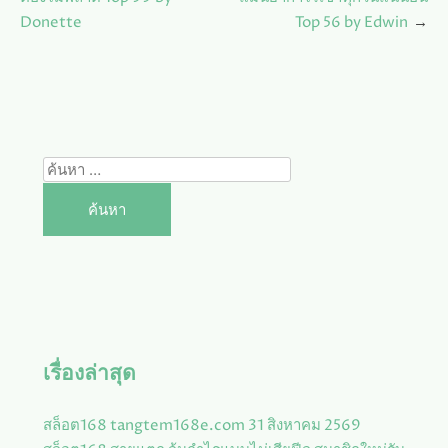
Donette
Top 56 by Edwin
ค้นหา
สำหรับ:
เรื่องล่าสุด
สล็อต168 tangtem168e.com 31 สิงหาคม 2569