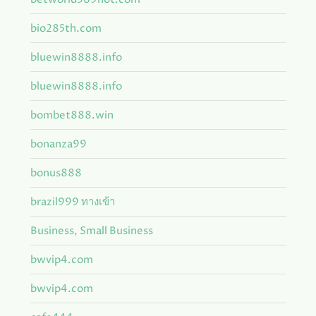
bio285th.com
bluewin8888.info
bluewin8888.info
bombet888.win
bonanza99
bonus888
brazil999 ทางเข้า
Business, Small Business
bwvip4.com
bwvip4.com