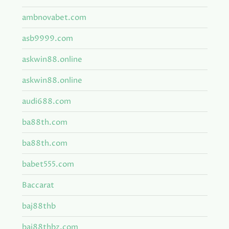
ambnovabet.com
asb9999.com
askwin88.online
askwin88.online
audi688.com
ba88th.com
ba88th.com
babet555.com
Baccarat
baj88thb
baj88thbz.com