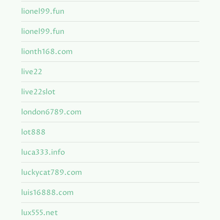
lionel99.fun
lionel99.fun
lionth168.com
live22
live22slot
london6789.com
lot888
luca333.info
luckycat789.com
luis16888.com
lux555.net