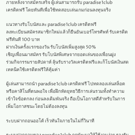
ภายหลังจากสมัครเสร็จ ผู้เล่นสามารถรับ paradise1club
เครดิตฟรี โดยทันทีเพื่อใช้ทดสอบเล่นเกมก่อนลงทุนจริง
แนวทางรับโบนัสและ paradise1club เครดิตฟรี
ลงทะเบียนสมัครสมาชิกใหม่แล้วก็ยืนยันเบอร์โทรศัพท์ รับเครดิต
ฟรีทันที 100 บาท
ฝากเงินครั้งแรกของวัน รับโบนัสเพิ่มสูงสุด 50%
เชิญเพื่อนมาสมัคร รับโบนัสพิเศษจากยอดเล่นของเพื่อนฝูง
ร่วมกิจกรรมรายสัปดาห์ ลุ้นรับรางวัลเครดิตฟรีและก็โบนัสเงินสด
เทคนิคใช้เครดิตฟรีให้คุ้มค่า
ผู้เล่นสามารถนำ paradise1club เครดิตฟรี ไปทดลองเล่นสล็อต
หรือคาสิโนที่ตนพอใจ เพื่อฝึกหัดยุทธวิธีการเล่นรวมทั้งทำความ
เข้าใจข้อตกลง ก่อนลงเดิมพันจริง ถือเป็นโอกาสดีสำหรับในการ
เพิ่มโอกาสชนะโดยไม่ต้องลงทุน
ระบบฝากถอนออโต้ เร็วทันใจภายในไม่กี่วินาที