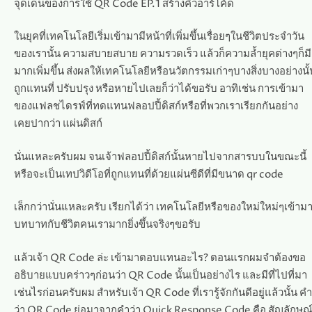
จุดเด่นของการใช้ QR Code EP.1 สร้างคิวอาร์โค้ด
ในยุคที่เทคโนโลยีเริ่มเข้ามามีหน้าที่เพิ่มขึ้นเรื่อยๆในชีวิตประจำวัน
ของเรานั้น ความสบายสบาย ความรวดเร็ว แล้วก็ความล้ำยุคต่างๆก็มี
มากเพิ่มขึ้น ส่งผลให้เทคโนโลยีหรือนวัตกรรมเก่าๆบางสิ่งบางอย่างนั้
ถูกแทนที่ ปรับปรุง หรือหายไปเลยก็ว่าได้ขอรับ อาทิเช่น การเข้ามา
ของแฟลชไดรฟ์ที่ทดแทนฟลอปปี้ดิสก์หรือที่พวกเราเรียกกันอย่าง
เคยปากว่า แผ่นดิสก์
นั่นแหละครับผม จนเจ้าฟลอปปี้ดิสก์นั้นหายไปจากสารบบในขณะนี้
หรือจะเป็นเทปวิดีโอที่ถูกแทนที่ด้วยแผ่นซีดีที่มีขนาด qr code
เล็กกว่านั่นแหละครับ เรียกได้ว่า เทคโนโลยีหรือของใหม่ใหม่ๆเข้ามา
บทบาทกับชีวิตคนเรามากยิ่งขึ้นจริงๆขอรับ
แล้วเจ้า QR Code ล่ะ เข้ามาตอบแทนอะไร? ตอนแรกผมจำต้องขอ
อธิบายแบบคร่าวๆก่อนว่า QR Code นั้นเป็นอย่างไร และมีที่ไปที่มา
เช่นไรก่อนครับผม สำหรับเจ้า QR Code ที่เรารู้จักกันดีอยู่แล้วนั้น คำ
ว่า QR Code ย่อมาจากคำว่า Quick Response Code คือ สัญลักษณ