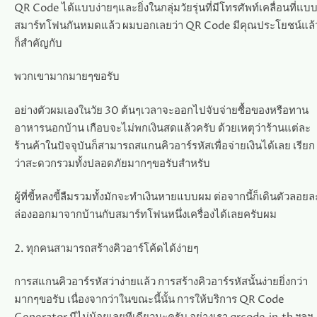
QR Code ได้แบบง่ายๆและยิ่งในกลุ่มวัยรุ่นที่มีโทรศัพท์เคลื่อนที่แบ
สมาร์ทโฟนกันหมดแล้ว ผมบอกเลยว่า QR Code มีคุณประโยชน์แล้
ก็สำคัญกับ
พวกเขามากมายๆขอรับ
อย่างตัวผมเองในวัย 30 ต้นๆเวลาจะออกไปจับจ่ายซื้อของหรือทาน
อาหารนอกบ้าน เกือบจะไม่พกเงินสดแล้วครับ ด้วยเหตุว่าร้านแต่ละ
ร้านค้าในปัจจุบันก็สามารถสแกนคิวอาร์รหัสเพื่อจ่ายเงินได้เลย เรียก
ว่าสะดวกรวมทั้งปลอดภัยมากๆขอรับสำหรับ
ผู้ที่ขี้หลงขี้ลืมรวมทั้งมักจะทำเงินหายแบบผม ต่อจากนี้ก็เดินตัวลอยล
ล่องออกมาจากบ้านกับสมาร์ทโฟนหนึ่งเครื่องได้เลยครับผม
2. ทุกคนสามารถสร้างคิวอาร์โค้ดได้ง่ายๆ
การสแกนคิวอาร์รหัสว่าง่ายแล้ว การสร้างคิวอาร์รหัสนั้นง่ายยิ่งกว่า
มากๆขอรับ เนื่องจากว่าในขณะนี้นั้น การให้บริการ QR Code