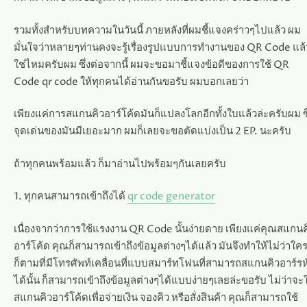
รวมทั้งสำหรับบทความในวันนี้ ภายหลังที่ผมชี้แจงคร่าวๆไปแล้ว ผม
มั่นใจว่าหลายๆท่านคงจะรู้เรื่องรูปแบบการทำงานของ QR Code แล้
ใช่ไหมครับผม ซึ่งต่อจากนี้ ผมจะขอมาชี้แจงข้อดีของการใช้ QR
Code qr code ให้ทุกคนได้อ่านกันขอรับ ผมบอกเลยว่า
เพียงแค่การสแกนคิวอาร์โค้ดมันก็แปลงโลกอีกทั้งใบแล้วล่ะครับผม ซึ
จุดเด่นของมันมีเยอะมาก ผมก็เลยจะขอตัดแบ่งเป็น 2 EP. นะครับ
ถ้าทุกคนพร้อมแล้ว ก็มาอ่านไปพร้อมๆกันเลยครับ
1. ทุกคนสามารถเข้าถึงได้
qr code generator
เนื่องจากว่าการใช้แรงงาน QR Code นั้นง่ายดาย เพียงแค่คุณสแกนค
อาร์โค้ด คุณก็สามารถเข้าถึงข้อมูลต่างๆได้แล้ว มันจึงทำให้ไม่ว่าใค
ก็ตามที่มีโทรศัพท์เคลื่อนที่แบบสมาร์ทโฟนที่สามารถสแกนคิวอาร์รห
ได้นั้น ก็สามารถเข้าถึงข้อมูลต่างๆได้แบบง่ายๆเลยล่ะขอรับ ไม่ว่าจะใ
สแกนคิวอาร์โค้ดเพื่อจ่ายเงิน จองคิว หรือสั่งสินค้า คุณก็สามารถใช้