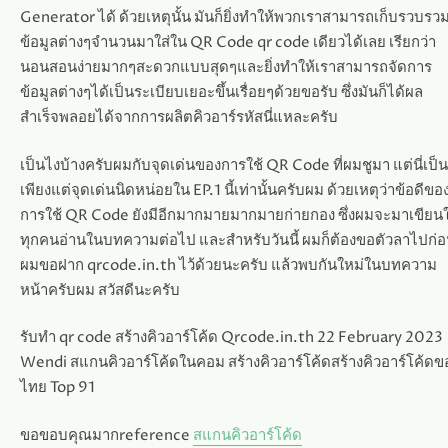
Generator ได้ ด้วยเหตุนั้น มันก็ยิ่งทำให้พวกเราสามารถเก็บรวบรว
ข้อมูลต่างๆจำนวนมาใส่ใน QR Code qr code เดียวได้เลย เรียกว่า
นอนสอนง่ายมากๆสะดวกแบบสุดๆและยิ่งทำให้เราสามารถจัดการ
ข้อมูลต่างๆได้เป็นระเบียบเยอะขึ้นเรื่อยๆด้วยขอรับ ซึ่งมันก็ได้ผล
สำเร็จพลอยได้จากการผลิตคิวอาร์รหัสนี่แหละครับ
เป็นไงบ้างครับผมกับจุดเด่นของการใช้ QR Code ที่ผมชูมา แต่นี่เป็น
เพียงแต่จุดเด่นนิดหน่อยใน EP.1 นี้เท่านั้นครับผม ด้วยเหตุว่าข้อดีขอ
การใช้ QR Code ยังมีอีกมากมายมากมายก่ายกอง ซึ่งผมจะมาเขียนใ
ทุกคนอ่านในบทความต่อไป และสำหรับวันนี้ ผมก็ต้องขอตัวลาไปก่
ผมขอฝาก qrcode.in.th ไว้ด้วยนะครับ แล้วพบกันใหม่ในบทความ
หน้าครับผม สวัสดีนะครับ
รับทำ qr code สร้างคิวอาร์โค้ด Qrcode.in.th 22 February 2023
Wendi สแกนคิวอาร์โค้ดในคอม สร้างคิวอาร์โค้ดสร้างคิวอาร์โค้ดข
ไทย Top 91
ขอขอบคุณมากreference
สแกนคิวอาร์โค้ด