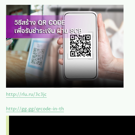
http://rlu.ru/3c3jc
http://gg.gg/qrcode-in-th