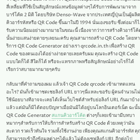
สี่เหลี่ยมที่ใช้เป็นสัญลักษณ์แทนข้อมูลต่างๆได้รับการพัฒนามาจาก
บาร์โค้ด 2 มิติ โดยบริษัท Denso-Wave จากประเทศญี่ปุ่นเป็นผู้ผลิ
คิวอาร์รหัสหรือ QR Code ขึ้นมาในปี 1994 นั่นเองขอรับ ซึ่งต่อมาก็ไ
รับความนิยมอย่างมากมายในขณะนี้ เนื่องจากว่าการสร้างคิวอาร์โค้
นั้นง่ายแสนง่ายดายๆเลยนะครับ คุณสามารถสร้าง QR Code โดยห
ริการ QR Code Generator อย่างเรา qrcode.in.th เพื่อสร้าง QR
Code ของตนเองได้อย่างง่ายดายเลยครับผม คุณจะสร้าง QR Code
แบบใดก็ได้ สีใดก็ได้ หรือจะแทรกภาพหรือสัญลักษณ์อย่างไรก็ได้
เรียกว่าสบายมากมายๆครับ
กลับมาที่คำถามของผม แล้วเจ้า QR Code qrcode เข้ามาทดแทน
อะไร? มันก็เข้ามาชดเชยลิงก์ URL ยาวๆนี่แหละขอรับ ผู้คนจำนวนไม
ใช้น้อยบางทีอาจจะเคยได้เห็นเว็บไซต์สำหรับย่อลิงก์ URL กันมาบ้าง
แล้ว แต่มันก็มิได้ตอบปัญหาเมื่อมันมิได้อยู่บนโลกอินเตอร์เน็ต ฉะนั้
QR Code Generator
สแกนคิวอาร์โค้ด
ต่างๆก็เลยเข้ามามีบทบา
ทมากๆสำหรับการให้บริการสำหรับสร้าง QR Code ด้วยเหตุว่ามัน
สะดวก รวดเร็วทันใจ รวมทั้งใช้งานง่าย เพียงคุณสแกนคิวอาร์รหัส ค
ก็สามารถเข้าถึงข้อมูลต่างๆได้แล้ว ไม่ต้องเซฟลิงก์ URL อีกต่อไป