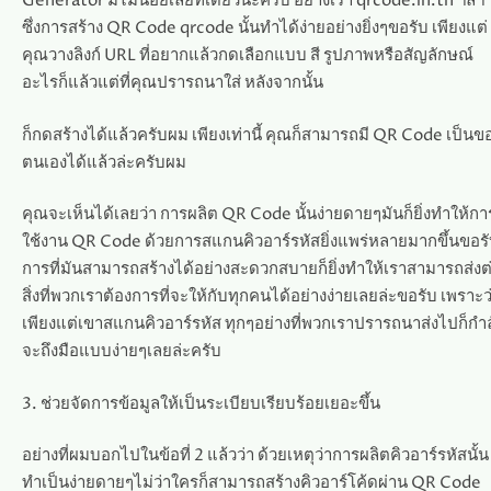
Generator มีไม่น้อยเลยทีเดียวนะครับ อย่างเรา qrcode.in.th ฯลฯ
ซึ่งการสร้าง QR Code qrcode นั้นทำได้ง่ายอย่างยิ่งๆขอรับ เพียงแต่
คุณวางลิงก์ URL ที่อยากแล้วกดเลือกแบบ สี รูปภาพหรือสัญลักษณ์
อะไรก็แล้วแต่ที่คุณปรารถนาใส่ หลังจากนั้น
ก็กดสร้างได้แล้วครับผม เพียงเท่านี้ คุณก็สามารถมี QR Code เป็นข
ตนเองได้แล้วล่ะครับผม
คุณจะเห็นได้เลยว่า การผลิต QR Code นั้นง่ายดายๆมันก็ยิ่งทำให้กา
ใช้งาน QR Code ด้วยการสแกนคิวอาร์รหัสยิ่งแพร่หลายมากขึ้นขอร
การที่มันสามารถสร้างได้อย่างสะดวกสบายก็ยิ่งทำให้เราสามารถส่งต
สิ่งที่พวกเราต้องการที่จะให้กับทุกคนได้อย่างง่ายเลยล่ะขอรับ เพราะว
เพียงแต่เขาสแกนคิวอาร์รหัส ทุกๆอย่างที่พวกเราปรารถนาส่งไปก็กำล
จะถึงมือแบบง่ายๆเลยล่ะครับ
3. ช่วยจัดการข้อมูลให้เป็นระเบียบเรียบร้อยเยอะขึ้น
อย่างที่ผมบอกไปในข้อที่ 2 แล้วว่า ด้วยเหตุว่าการผลิตคิวอาร์รหัสนั้น
ทำเป็นง่ายดายๆไม่ว่าใครก็สามารถสร้างคิวอาร์โค้ดผ่าน QR Code