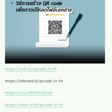
https://cutt.ly/qrcode-in-th
https://rebrand.ly/qrcode-in-th
https://t.co/3R09a2KFdX
https://wow.in.th/qrcode-in-th