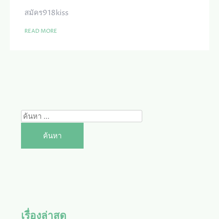
ANDROID
พนัน
สมัคร918kiss
เว็บ
เปิด
READ MORE
ใหม่
สมัคร918KISS
ใหม่
ล่าสุด
TOP
31
BY
JADE
ค้นหา
สำหรับ:
เรื่องล่าสุด