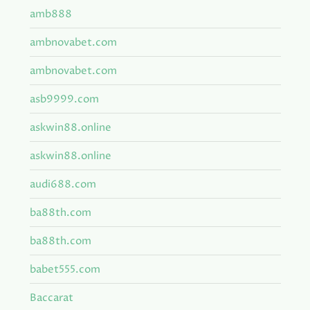
amb888
ambnovabet.com
ambnovabet.com
asb9999.com
askwin88.online
askwin88.online
audi688.com
ba88th.com
ba88th.com
babet555.com
Baccarat