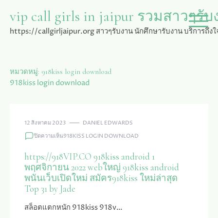
Skip
vip call girls in jaipur รวมสาวๆรับง
to
content
https://callgirljaipur.org สาวๆรับงาน นักศึกษารับงาน บริการถึงใจ
หมวดหมู่:
918kiss login download
918kiss login download
12 สิงหาคม 2023
DANIEL EDWARDS
บน
ปิดความเห็น
918KISS LOGIN DOWNLOAD
HTTPS://918VIP.CO
918KISS
https://918VIP.CO 918kiss android 1
ANDROID
พฤศจิกายน 2022 webใหญ่ 918kiss android
1
พนันเว็บเปิดใหม่ สมัคร918kiss ใหม่ล่าสุด
พฤศจิกายน
Top 31 by Jade
2022
WEBใหญ่
สล็อตแตกหนัก 918kiss 918v…
918KISS