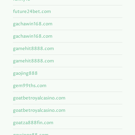
future24bet.com
gachawin168.com
gachawin168.com
gamehit8888.com
gamehit8888.com
gaojing888
gem99ths.com
goatbetroyalcasino.com
goatbetroyalcasino.com
goatza888fin.com