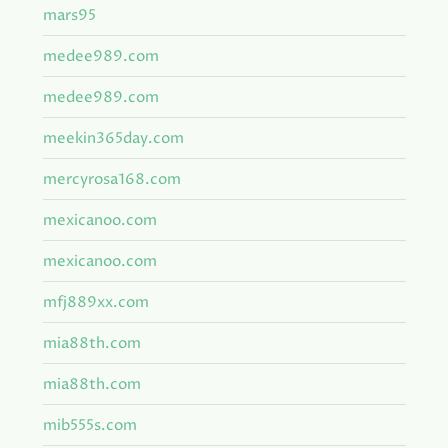
mars95
medee989.com
medee989.com
meekin365day.com
mercyrosa168.com
mexicanoo.com
mexicanoo.com
mfj889xx.com
mia88th.com
mia88th.com
mib555s.com