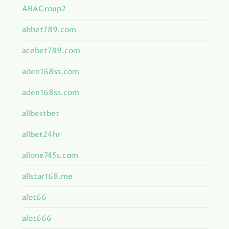
ABAGroup2
abbet789.com
acebet789.com
aden168ss.com
aden168ss.com
allbestbet
allbet24hr
allone745s.com
allstar168.me
alot66
alot666