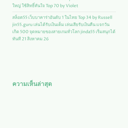
ใหญ่ ใช้สิทธิ์ทันใจ Top 70 by Violet
สล็อต55 เว็บบาคาร่าอันดับ 1 ในไทย Top 34 by Russell
jin55.guru เล่นได้รับเงินเต็ม เล่นเสียรับเงินคืน แจกวัน
เกิด 500 จุดหมายของสายเกมทั่วโลก jinda55 เริ่มสนุกได้
ทันที 21 สิงหาคม 26
ความเห็นล่าสุด