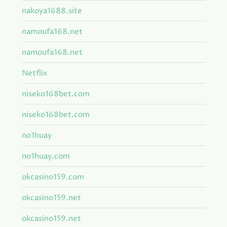
nakoya1688.site
namoufa168.net
namoufa168.net
Netflix
niseko168bet.com
niseko168bet.com
no1huay
no1huay.com
okcasino159.com
okcasino159.net
okcasino159.net