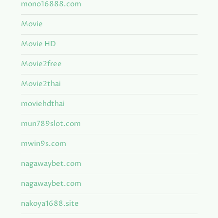
mono16888.com
Movie
Movie HD
Movie2free
Movie2thai
moviehdthai
mun789slot.com
mwin9s.com
nagawaybet.com
nagawaybet.com
nakoya1688.site