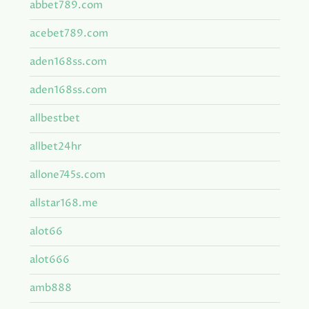
abbet789.com
acebet789.com
aden168ss.com
aden168ss.com
allbestbet
allbet24hr
allone745s.com
allstar168.me
alot66
alot666
amb888