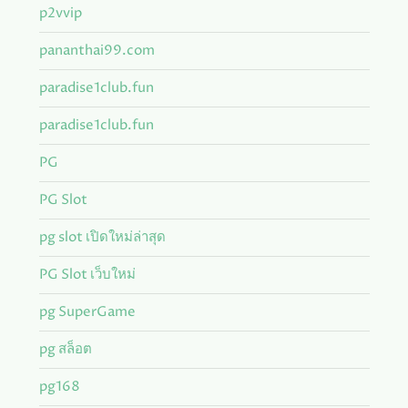
p2vvip
pananthai99.com
paradise1club.fun
paradise1club.fun
PG
PG Slot
pg slot เปิดใหม่ล่าสุด
PG Slot เว็บใหม่
pg SuperGame
pg สล็อต
pg168