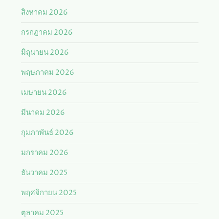
สิงหาคม 2026
กรกฎาคม 2026
มิถุนายน 2026
พฤษภาคม 2026
เมษายน 2026
มีนาคม 2026
กุมภาพันธ์ 2026
มกราคม 2026
ธันวาคม 2025
พฤศจิกายน 2025
ตุลาคม 2025