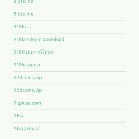
8lots.me
8lots.me
918Kiss
918kiss login download
918kiss ดาวน์โหลด
918kissauto
928coins.vip
928coins.vip
9kpluss.com
ABA
ABAGroup2