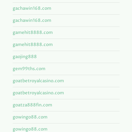
gachawin168.com
gachawin168.com
gamehit8888.com
gamehit8888.com
gaojing888
gem99ths.com
goatbetroyalcasino.com
goatbetroyalcasino.com
goatza888fin.com
gowingo88.com
gowingo88.com