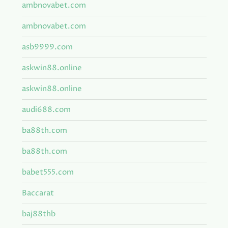
ambnovabet.com
ambnovabet.com
asb9999.com
askwin88.online
askwin88.online
audi688.com
ba88th.com
ba88th.com
babet555.com
Baccarat
baj88thb