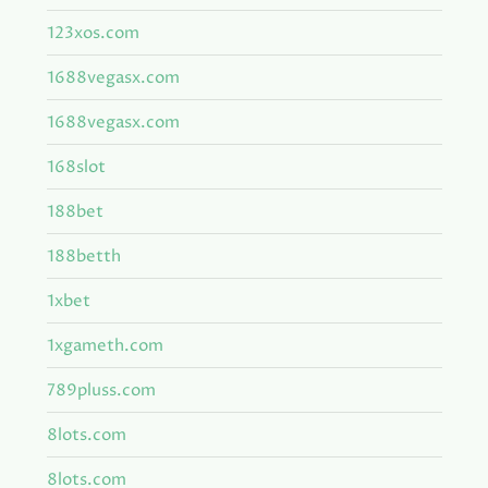
123xos.com
1688vegasx.com
1688vegasx.com
168slot
188bet
188betth
1xbet
1xgameth.com
789pluss.com
8lots.com
8lots.com