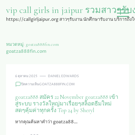
Skip
vip call girls in jaipur รวมสาวๆรับง
to
content
https://callgirljaipur.org สาวๆรับงาน นักศึกษารับงาน บริการถึงใจ
หมวดหมู่:
goatza888fin.com
goatza888fin.com
6 ตุลาคม 2025
DANIEL EDWARDS
บน
ปิดความเห็น
GOATZA888FIN.COM
GOATZA888
สมัคร
goatza888 สมัคร 22 November goatza888 เข้า
22
สู่ระบบ รางวัลใหญ่มาเรื่อยๆสล็อตธีมใหม่
NOVEMBER
สดๆคุ้มค่าทุกครั้ง Top 24 by Sheryl
GOATZA888
เข้า
หากคุณค้นหาคำว่า goatza88…
สู่
ระบบ