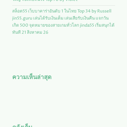
สล็อต55 เว็บบาคาร่าอันดับ 1 ในไทย Top 34 by Russell
jin55.guru เล่นได้รับเงินเต็ม เล่นเสียรับเงินคืน แจกวัน
เกิด 500 จุดหมายของสายเกมทั่วโลก jinda55 เริ่มสนุกได้
ทันที 21 สิงหาคม 26
ความเห็นล่าสุด