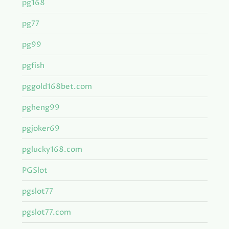
pg168
pg77
pg99
pgfish
pggold168bet.com
pgheng99
pgjoker69
pglucky168.com
PGSlot
pgslot77
pgslot77.com