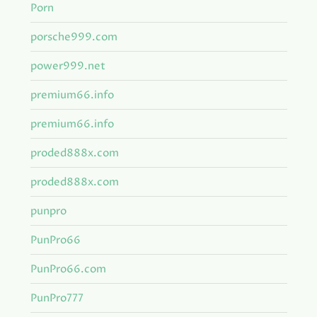
Porn
porsche999.com
power999.net
premium66.info
premium66.info
proded888x.com
proded888x.com
punpro
PunPro66
PunPro66.com
PunPro777