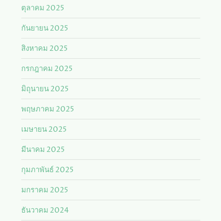
ตุลาคม 2025
กันยายน 2025
สิงหาคม 2025
กรกฎาคม 2025
มิถุนายน 2025
พฤษภาคม 2025
เมษายน 2025
มีนาคม 2025
กุมภาพันธ์ 2025
มกราคม 2025
ธันวาคม 2024