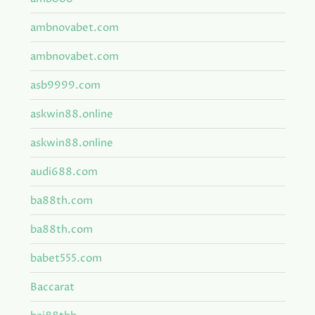
ambnovabet.com
ambnovabet.com
asb9999.com
askwin88.online
askwin88.online
audi688.com
ba88th.com
ba88th.com
babet555.com
Baccarat