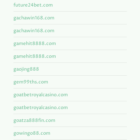
future24bet.com
gachawin168.com
gachawin168.com
gamehit8888.com
gamehit8888.com
gaojing888
gem99ths.com
goatbetroyalcasino.com
goatbetroyalcasino.com
goatza888fin.com
gowingo88.com