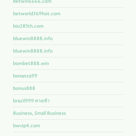
betwin6666.com
betworld369hot.com
bio285th.com
bluewin8888.info
bluewin8888.info
bombet888.win
bonanza99
bonus888
brazil999 ทางเข้า
Business, Small Business
bwvip4.com