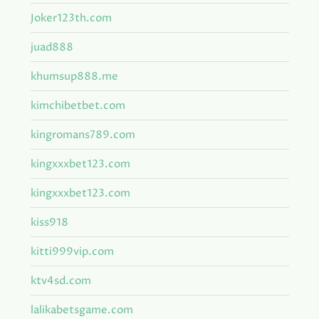
Joker123th.com
juad888
khumsup888.me
kimchibetbet.com
kingromans789.com
kingxxxbet123.com
kingxxxbet123.com
kiss918
kitti999vip.com
ktv4sd.com
lalikabetsgame.com