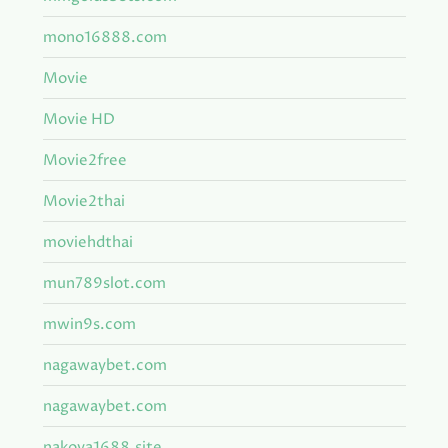
mono16888.com
Movie
Movie HD
Movie2free
Movie2thai
moviehdthai
mun789slot.com
mwin9s.com
nagawaybet.com
nagawaybet.com
nakoya1688.site