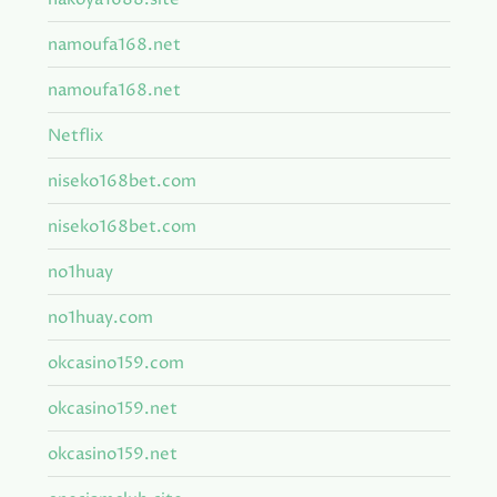
namoufa168.net
namoufa168.net
Netflix
niseko168bet.com
niseko168bet.com
no1huay
no1huay.com
okcasino159.com
okcasino159.net
okcasino159.net