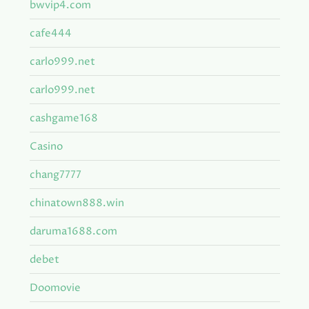
bwvip4.com
cafe444
carlo999.net
carlo999.net
cashgame168
Casino
chang7777
chinatown888.win
daruma1688.com
debet
Doomovie