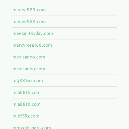
medee989.com
medee989.com
meekin365day.com
mercyrosa168.com
mexicanoo.com
mexicanoo.com
mfj889xx.com
mia88th.com
mia88th.com
mib555s.com
mmgoldsbets.com