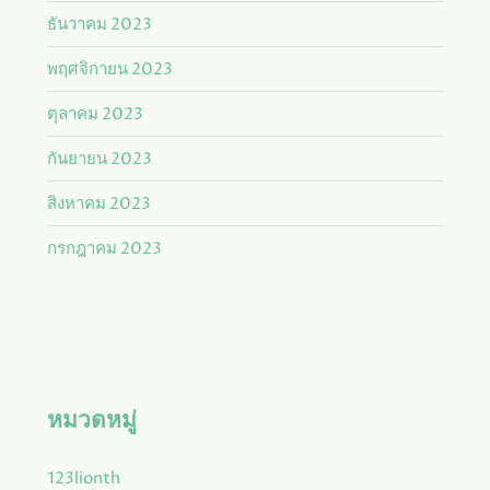
ธันวาคม 2023
พฤศจิกายน 2023
ตุลาคม 2023
กันยายน 2023
สิงหาคม 2023
กรกฎาคม 2023
หมวดหมู่
123lionth