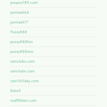
punpro789.com
puntaek66
puntaek77
Pussy888
pussy888fun
pussy888win
ramclubx.com
ramclubx.com
rasri365day.com
RateX
realflikbet.com