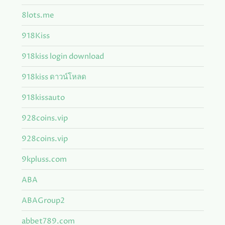
8lots.me
918Kiss
918kiss login download
918kiss ดาวน์โหลด
918kissauto
928coins.vip
928coins.vip
9kpluss.com
ABA
ABAGroup2
abbet789.com