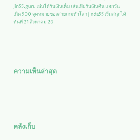
jin55.guru เล่นได้รับเงินเต็ม เล่นเสียรับเงินคืน แจกวัน
เกิด 500 จุดหมายของสายเกมทั่วโลก jinda55 เริ่มสนุกได้
ทันที 21 สิงหาคม 26
ความเห็นล่าสุด
คลังเก็บ