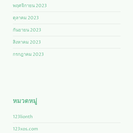
พฤศจิกายน 2023
ตุลาคม 2023
กันยายน 2023
สิงหาคม 2023
กรกฎาคม 2023
หมวดหมู่
123lionth
123xos.com