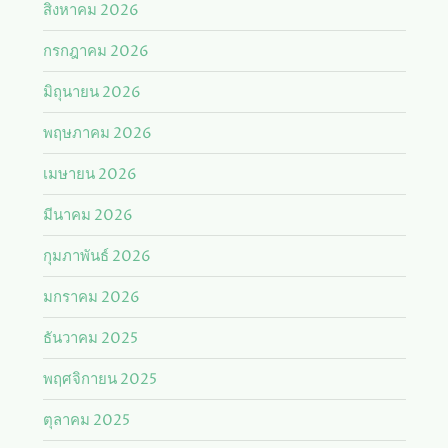
สิงหาคม 2026
กรกฎาคม 2026
มิถุนายน 2026
พฤษภาคม 2026
เมษายน 2026
มีนาคม 2026
กุมภาพันธ์ 2026
มกราคม 2026
ธันวาคม 2025
พฤศจิกายน 2025
ตุลาคม 2025