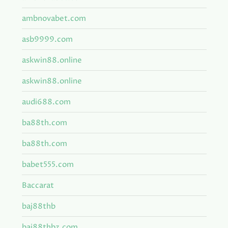
ambnovabet.com
asb9999.com
askwin88.online
askwin88.online
audi688.com
ba88th.com
ba88th.com
babet555.com
Baccarat
baj88thb
baj88thbz.com