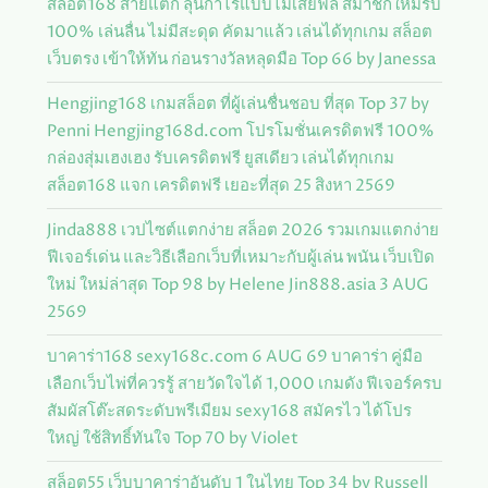
สล็อต168 สายแตก ลุ้นกำไรแบบไม่เสียฟีล สมาชิกใหม่รับ
100% เล่นลื่น ไม่มีสะดุด คัดมาแล้ว เล่นได้ทุกเกม สล็อต
เว็บตรง เข้าให้ทัน ก่อนรางวัลหลุดมือ Top 66 by Janessa
Hengjing168 เกมสล็อต ที่ผู้เล่นชื่นชอบ ที่สุด Top 37 by
Penni Hengjing168d.com โปรโมชั่นเครดิตฟรี 100%
กล่องสุ่มเฮงเฮง รับเครดิตฟรี ยูสเดียว เล่นได้ทุกเกม
สล็อต168 แจก เครดิตฟรี เยอะที่สุด 25 สิงหา 2569
Jinda888 เวปไซต์แตกง่าย สล็อต 2026 รวมเกมแตกง่าย
ฟีเจอร์เด่น และวิธีเลือกเว็บที่เหมาะกับผู้เล่น พนัน เว็บเปิด
ใหม่ ใหม่ล่าสุด Top 98 by Helene Jin888.asia 3 AUG
2569
บาคาร่า168 sexy168c.com 6 AUG 69 บาคาร่า คู่มือ
เลือกเว็บไพ่ที่ควรรู้ สายวัดใจได้ 1,000 เกมดัง ฟีเจอร์ครบ
สัมผัสโต๊ะสดระดับพรีเมียม sexy168 สมัครไว ได้โปร
ใหญ่ ใช้สิทธิ์ทันใจ Top 70 by Violet
สล็อต55 เว็บบาคาร่าอันดับ 1 ในไทย Top 34 by Russell