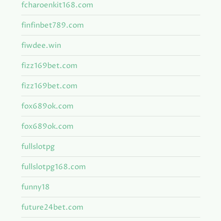
fcharoenkit168.com
finfinbet789.com
fiwdee.win
fizz169bet.com
fizz169bet.com
fox689ok.com
fox689ok.com
fullslotpg
fullslotpg168.com
funny18
future24bet.com