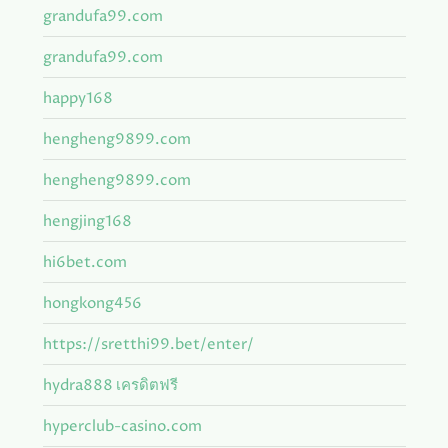
grandufa99.com
grandufa99.com
happy168
hengheng9899.com
hengheng9899.com
hengjing168
hi6bet.com
hongkong456
https://sretthi99.bet/enter/
hydra888 เครดิตฟรี
hyperclub-casino.com