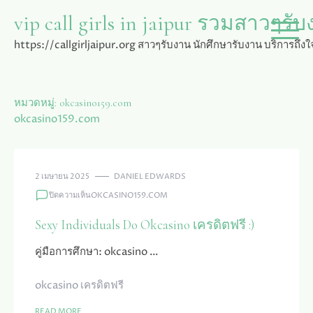
Skip
vip call girls in jaipur รวมสาวๆรับง
to
content
https://callgirljaipur.org สาวๆรับงาน นักศึกษารับงาน บริการถึงใจ
หมวดหมู่:
okcasino159.com
okcasino159.com
2 เมษายน 2025
DANIEL EDWARDS
บน
ปิดความเห็น
OKCASINO159.COM
SEXY
INDIVIDUALS
Sexy Individuals Do Okcasino เครดิตฟรี :)
DO
OKCASINO
คู่มือการศึกษา: okcasino …
เครดิต
ฟรี
okcasino เครดิตฟรี
:)
READ MORE