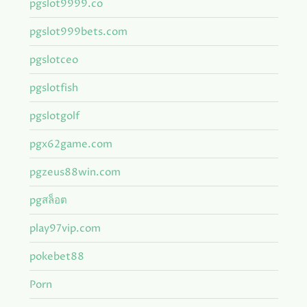
pgslot9999.co
pgslot999bets.com
pgslotceo
pgslotfish
pgslotgolf
pgx62game.com
pgzeus88win.com
pgสล็อต
play97vip.com
pokebet88
Porn