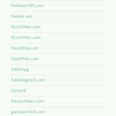
finfinbet789.com
fiwdee.win
fizz169bet.com
fizz169bet.com
fox689ok.com
fox689ok.com
fullslotpg
fullslotpg168.com
funny18
future24bet.com
gachawin168.com