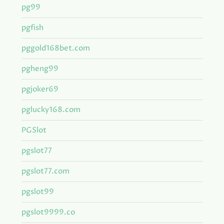
pg99
pgfish
pggold168bet.com
pgheng99
pgjoker69
pglucky168.com
PGSlot
pgslot77
pgslot77.com
pgslot99
pgslot9999.co