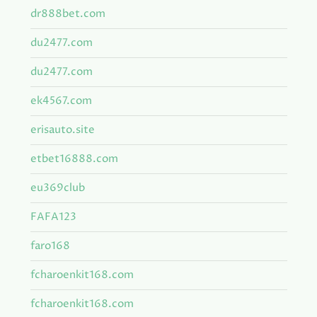
dr888bet.com
du2477.com
du2477.com
ek4567.com
erisauto.site
etbet16888.com
eu369club
FAFA123
faro168
fcharoenkit168.com
fcharoenkit168.com