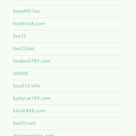
lionel99.fun
lionth168.com
live22
live22slot
london6789.com
lot888
luca333.info
luckycat789.com
luis16888.com
lux555.net
m4newonline.com