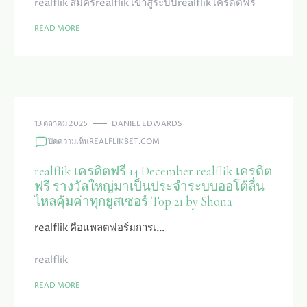
realflik สมัคร
ฝาก
realflik เข้าสู่ระบบ
realflik เครดิตฟรี
ถอน
ออ
READ MORE
โต้
เร็ว
ที่สุด
ใน
ไทย
ถอน
เงิน
13 ตุลาคม 2025
DANIEL EDWARDS
จริง
บน
ปิดความเห็น
REALFLIKBET.COM
ได้
REALFLIK
ครบ
เครดิต
realflik เครดิตฟรี 14 December realflik เครดิต
TOP
ฟรี
19
ฟรี รางวัลใหญ่มาเป็นประจำระบบออโต้ลื่น
14
BY
ไหลคุ้มค่าทุกยูสเซอร์ Top 21 by Shona
DECEMBER
ROYCE
REALFLIK
realflik คือแพลตฟอร์มการเ…
เครดิต
ฟรี
realflik
รางวัล
ใหญ่
มา
READ MORE
เป็น