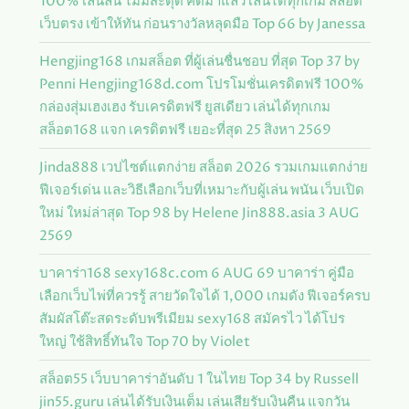
100% เล่นลื่น ไม่มีสะดุด คัดมาแล้ว เล่นได้ทุกเกม สล็อต
เว็บตรง เข้าให้ทัน ก่อนรางวัลหลุดมือ Top 66 by Janessa
Hengjing168 เกมสล็อต ที่ผู้เล่นชื่นชอบ ที่สุด Top 37 by
Penni Hengjing168d.com โปรโมชั่นเครดิตฟรี 100%
กล่องสุ่มเฮงเฮง รับเครดิตฟรี ยูสเดียว เล่นได้ทุกเกม
สล็อต168 แจก เครดิตฟรี เยอะที่สุด 25 สิงหา 2569
Jinda888 เวปไซต์แตกง่าย สล็อต 2026 รวมเกมแตกง่าย
ฟีเจอร์เด่น และวิธีเลือกเว็บที่เหมาะกับผู้เล่น พนัน เว็บเปิด
ใหม่ ใหม่ล่าสุด Top 98 by Helene Jin888.asia 3 AUG
2569
บาคาร่า168 sexy168c.com 6 AUG 69 บาคาร่า คู่มือ
เลือกเว็บไพ่ที่ควรรู้ สายวัดใจได้ 1,000 เกมดัง ฟีเจอร์ครบ
สัมผัสโต๊ะสดระดับพรีเมียม sexy168 สมัครไว ได้โปร
ใหญ่ ใช้สิทธิ์ทันใจ Top 70 by Violet
สล็อต55 เว็บบาคาร่าอันดับ 1 ในไทย Top 34 by Russell
jin55.guru เล่นได้รับเงินเต็ม เล่นเสียรับเงินคืน แจกวัน