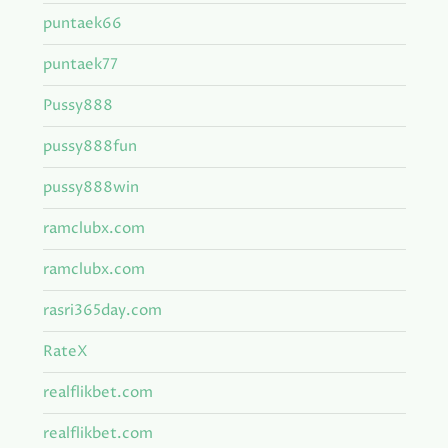
puntaek66
puntaek77
Pussy888
pussy888fun
pussy888win
ramclubx.com
ramclubx.com
rasri365day.com
RateX
realflikbet.com
realflikbet.com