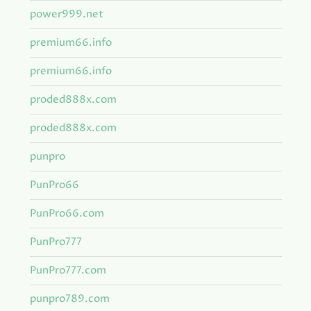
power999.net
premium66.info
premium66.info
proded888x.com
proded888x.com
punpro
PunPro66
PunPro66.com
PunPro777
PunPro777.com
punpro789.com