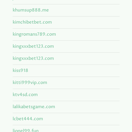
khumsup888.me
kimchibetbet.com
kingromans789.com
kingxxxbet123.com
kingxxxbet123.com
kiss918
kitti999vip.com
ktv4sd.com
lalikabetsgame.com
lcbet444.com
lionel99.fun