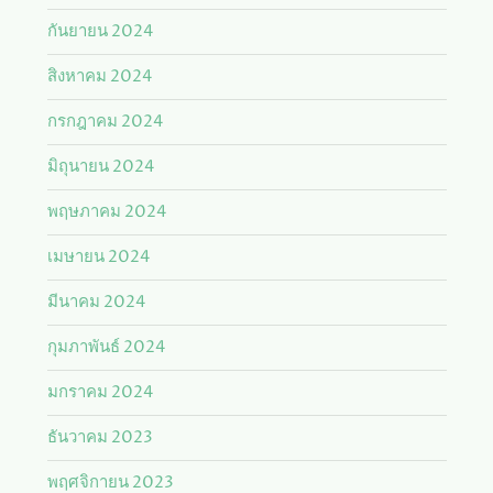
กันยายน 2024
สิงหาคม 2024
กรกฎาคม 2024
มิถุนายน 2024
พฤษภาคม 2024
เมษายน 2024
มีนาคม 2024
กุมภาพันธ์ 2024
มกราคม 2024
ธันวาคม 2023
พฤศจิกายน 2023