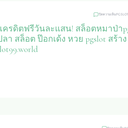
ง่าย
มือ
บน
ใหม่
ปิดความเห็น
PGSLO
PGSLO
ก็
8
เล่น
จกเครดิตฟรีวันละแสน! สล็อตหมาป่าp
กันยา
ได้
ปลา สล็อต ป๊อกเด้ง หวย pgslot สร้าง
67
PGHENG
PGSLO
อยาก
lot99.world
แจก
ดวง
เครดิต
เฮง
ฟรี
ต้อง
วัน
เฮง
ละ
จริง
แสน!
TOP
สล็อต
89
หมาป่าP
BY
ครบ
SILKE
จบ
PGHENG
ที่
เว็บ
เดียว
บา
คา