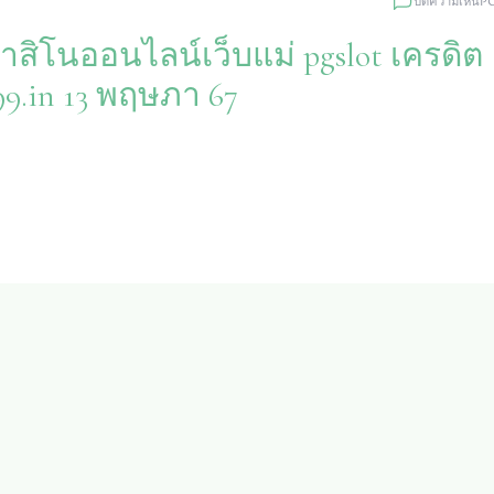
บ
ร่า
ปิดความเห็น
P
P
ยิง
เว
ปลา
คาสิโนออนไลน์เว็บแม่ pgslot เครดิต
สล
สล็อต
t99.in 13 พฤษภา 67
คา
ป๊อก
สิ
เด้ง
โน
หวย
ออ
PGSLO
เว็
สร้าง
แม่
ราย
P
ได้
เค
เน้นๆ
ฟรี
TOP
T
27
21
BY
BY
ELOY
M
PGSLO
P
PG
13
พฤ
67