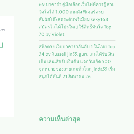
PGเฮง99
69 บาคาร่า คู่มือเลือกเว็บไพ่ที่ควรรู้ สาย
วัดใจได้ 1,000 เกมดัง ฟีเจอร์ครบ
อน
สัมผัสโต๊ะสดระดับพรีเมียม sexy168
สมัครไว ได้โปรใหญ่ ใช้สิทธิ์ทันใจ Top
G99
70 by Violet
บ
สล็อต55 เว็บบาคาร่าอันดับ 1 ในไทย Top
34 by Russell jin55.guru เล่นได้รับเงิน
เต็ม เล่นเสียรับเงินคืน แจกวันเกิด 500
จุดหมายของสายเกมทั่วโลก jinda55 เริ่ม
สนุกได้ทันที 21 สิงหาคม 26
ความเห็นล่าสุด