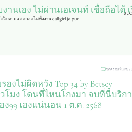
บงานเอง ไม่ผ่านเอเจนท์ เชื่อถือได้ เริ
BL
งใจ ตามแต่ตกลง ไม่ทิ้งงาน callgirl jaipur
บน
ปิดความเห็น
PGS
PGH
พี
บรองไม่ผิดหวัง Top 34 by Betsey
จี
่วโมง โดนที่ไหนโกงมา จบที่นี่บริก
สล็อต
จ่าย
gเฮง99 เฮงแน่นอน 1 ต.ค. 2568
จริง
รับรอ
ไม่
ผิด
หวัง
TOP