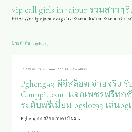
Skip
vip call girls in jaipur รวมสาวๆรั
to
content
https://callgirljaipur.org สาวๆรับงาน นักศึกษารับงาน บริการถึ
ป้ายกำกับ:
pgslot99
26 สิงหาคม 2025
DANIEL EDWARDS
Pgheng99 พีจีสล็อต จ่ายจริง รั
Couppie.com แจกเพชรฟรีทุกชั
ระดับพรีเมี่ยม pgslot99 เล่นp
Pgheng99 สล็อตเว็บตรงไม่ผ…