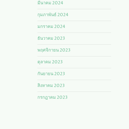
มีนาคม 2024
กุมภาพันธ์ 2024
มกราคม 2024
ธันวาคม 2023
พฤศจิกายน 2023
ตุลาคม 2023
กันยายน 2023
สิงหาคม 2023
กรกฎาคม 2023