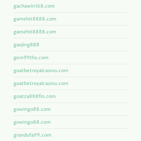
gachawin168.com
gamehit8888.com
gamehit8888.com
gaojing888
gem99ths.com
goatbetroyalcasino.com
goatbetroyalcasino.com
goatza888fin.com
gowingo88.com
gowingo88.com
grandufa99.com