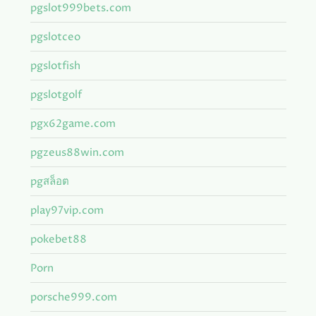
pgslot999bets.com
pgslotceo
pgslotfish
pgslotgolf
pgx62game.com
pgzeus88win.com
pgสล็อต
play97vip.com
pokebet88
Porn
porsche999.com