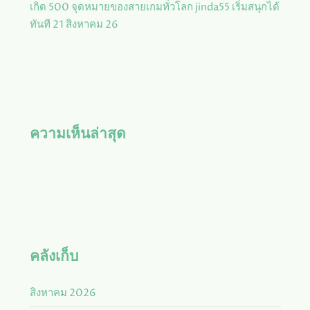
เกิด 500 จุดหมายของสายเกมทั่วโลก jinda55 เริ่มสนุกได้
ทันที 21 สิงหาคม 26
ความเห็นล่าสุด
คลังเก็บ
สิงหาคม 2026