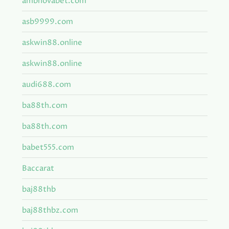
ambnovabet.com
asb9999.com
askwin88.online
askwin88.online
audi688.com
ba88th.com
ba88th.com
babet555.com
Baccarat
baj88thb
baj88thbz.com