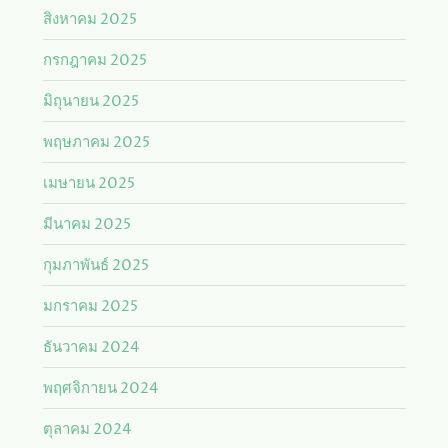
สิงหาคม 2025
กรกฎาคม 2025
มิถุนายน 2025
พฤษภาคม 2025
เมษายน 2025
มีนาคม 2025
กุมภาพันธ์ 2025
มกราคม 2025
ธันวาคม 2024
พฤศจิกายน 2024
ตุลาคม 2024