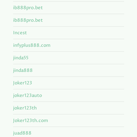
ib888pro.bet
ib888pro.bet
Incest
infyplus888.com
jinda55
jinda888
Joker123
joker123auto
joker123th
Joker123th.com
juad888