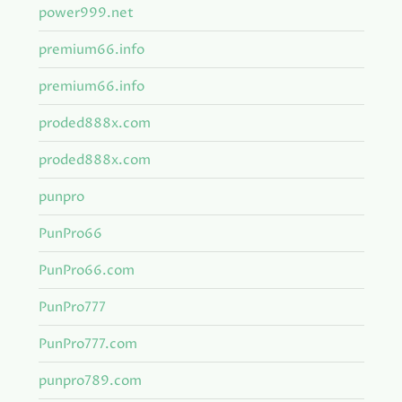
power999.net
premium66.info
premium66.info
proded888x.com
proded888x.com
punpro
PunPro66
PunPro66.com
PunPro777
PunPro777.com
punpro789.com