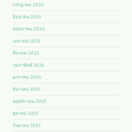
กรกฎาคม 2026
มิถุนายน 2026
พฤษภาคม 2026
เมษายน 2026
มีนาคม 2026
กุมภาพันธ์ 2026
มกราคม 2026
ธันวาคม 2025
พฤศจิกายน 2025
ตุลาคม 2025
กันยายน 2025