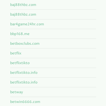
baj88thbz.com
baj88thbz.com
bar4game24hr.com
bbp168.me
betboxclubs.com
betflix
betflixtikto
betflixtikto.info
betflixtikto.info
betway
betwin6666.com