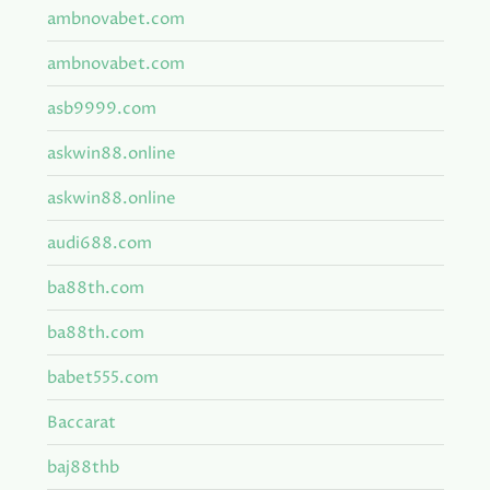
ambnovabet.com
ambnovabet.com
asb9999.com
askwin88.online
askwin88.online
audi688.com
ba88th.com
ba88th.com
babet555.com
Baccarat
baj88thb