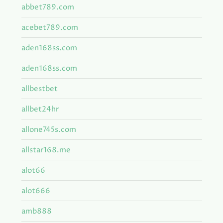
abbet789.com
acebet789.com
aden168ss.com
aden168ss.com
allbestbet
allbet24hr
allone745s.com
allstar168.me
alot66
alot666
amb888