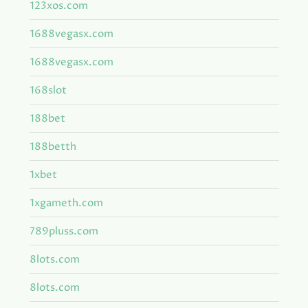
123xos.com
1688vegasx.com
1688vegasx.com
168slot
188bet
188betth
1xbet
1xgameth.com
789pluss.com
8lots.com
8lots.com