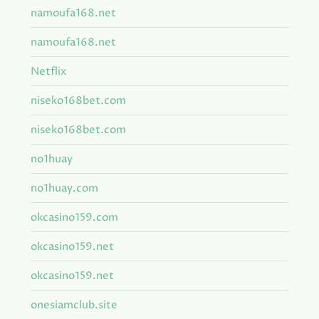
namoufa168.net
namoufa168.net
Netflix
niseko168bet.com
niseko168bet.com
no1huay
no1huay.com
okcasino159.com
okcasino159.net
okcasino159.net
onesiamclub.site