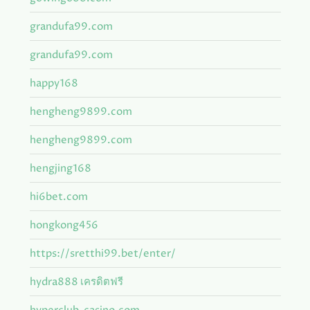
grandufa99.com
grandufa99.com
happy168
hengheng9899.com
hengheng9899.com
hengjing168
hi6bet.com
hongkong456
https://sretthi99.bet/enter/
hydra888 เครดิตฟรี