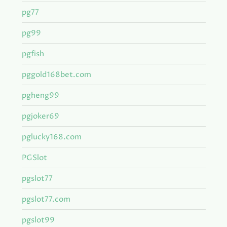
pg77
pg99
pgfish
pggold168bet.com
pgheng99
pgjoker69
pglucky168.com
PGSlot
pgslot77
pgslot77.com
pgslot99