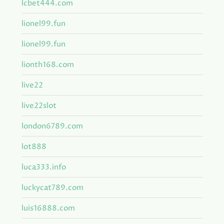
lcbet444.com
lionel99.fun
lionel99.fun
lionth168.com
live22
live22slot
london6789.com
lot888
luca333.info
luckycat789.com
luis16888.com