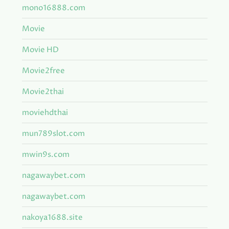
mono16888.com
Movie
Movie HD
Movie2free
Movie2thai
moviehdthai
mun789slot.com
mwin9s.com
nagawaybet.com
nagawaybet.com
nakoya1688.site