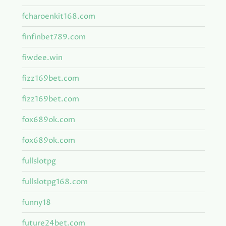
fcharoenkit168.com
finfinbet789.com
fiwdee.win
fizz169bet.com
fizz169bet.com
fox689ok.com
fox689ok.com
fullslotpg
fullslotpg168.com
funny18
future24bet.com