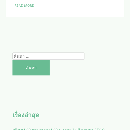
READ MORE
ค้นหา
สำหรับ:
เรื่องล่าสุด