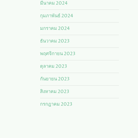
มีนาคม 2024
กุมภาพันธ์ 2024
มกราคม 2024
ธันวาคม 2023
พฤศจิกายน 2023
ตุลาคม 2023
กันยายน 2023
สิงหาคม 2023
กรกฎาคม 2023