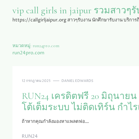
Skip
vip call girls in jaipur รวมสาวๆรั
to
content
https://callgirljaipur.org สาวๆรับงาน นักศึกษารับงาน บริการถึ
หมวดหมู่:
run24pro.com
run24pro.com
12 กรกฎาคม 2025
DANIEL EDWARDS
RUN24 เครดิตฟรี 20 มิถุนา
โต้เต็มระบบ ไม่ติดเทิร์น กำไร
ถ้าหากคุณกำลังมองหาแพลตฟอ…
RUN24