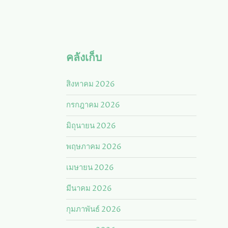
คลังเก็บ
สิงหาคม 2026
กรกฎาคม 2026
มิถุนายน 2026
พฤษภาคม 2026
เมษายน 2026
มีนาคม 2026
กุมภาพันธ์ 2026