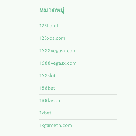
หมวดหมู่
123lionth
123xos.com
1688vegasx.com
1688vegasx.com
168slot
188bet
188betth
1xbet
1xgameth.com