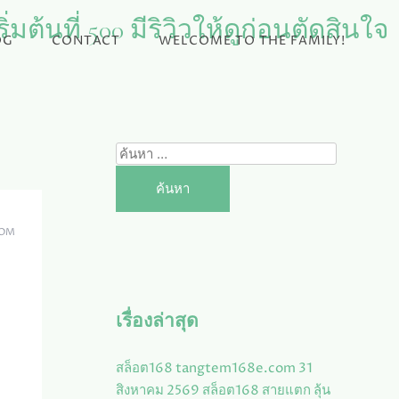
่มต้นที่ 500 มีริวิวให้ดูก่อนตัดสินใจ
OG
CONTACT
WELCOME TO THE FAMILY!
ค้นหา
สำหรับ:
COM
อ
เรื่องล่าสุด
สล็อต168 tangtem168e.com 31
สิงหาคม 2569 สล็อต168 สายแตก ลุ้น