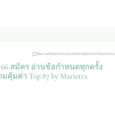
หลัง
ฝน
ตกหนัก
หมุน
สาม
ที
เข้า
เต็ม
จอ
ถอน
ง่าย
บน
กว่า
ปิดความเห็น
ROCKSTAR66WIN.COM
ROCKSTAR66WIN.
ROCKSTAR66
ปิด
10
หน้าต่าง
ar66 สมัคร อ่านข้อกำหนดทุกครั้ง
มิถุนายน
TOP
คุ้มค่า Top 87 by Marietta
ROCKSTAR66
61
สมัคร
BY
อ่าน
LELIA
ข้อ
กำหนด
ทุก
ครั้ง
ป้องกัน
ปัญหา