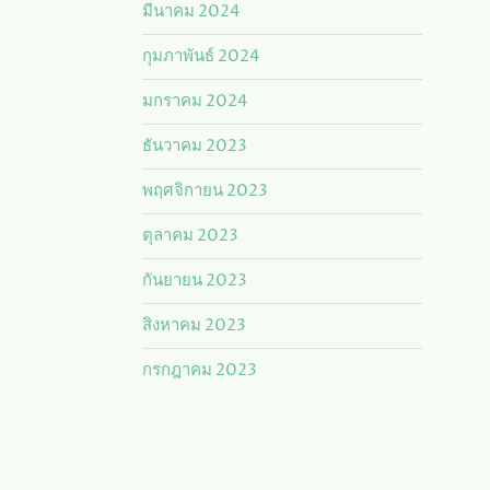
มีนาคม 2024
กุมภาพันธ์ 2024
มกราคม 2024
ธันวาคม 2023
พฤศจิกายน 2023
ตุลาคม 2023
กันยายน 2023
สิงหาคม 2023
กรกฎาคม 2023