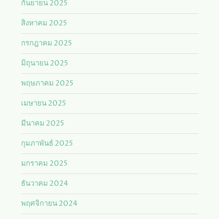
กันยายน 2025
สิงหาคม 2025
กรกฎาคม 2025
มิถุนายน 2025
พฤษภาคม 2025
เมษายน 2025
มีนาคม 2025
กุมภาพันธ์ 2025
มกราคม 2025
ธันวาคม 2024
พฤศจิกายน 2024