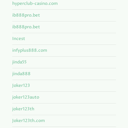
hyperclub-casino.com
ib888pro.bet
ib888pro.bet
Incest
infyplus888.com
jinda55
jinda888
Joker123
joker123auto
joker123th
Joker123th.com