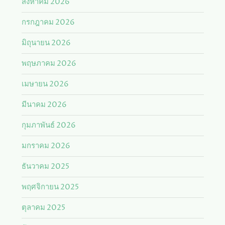
สิงหาคม 2026
กรกฎาคม 2026
มิถุนายน 2026
พฤษภาคม 2026
เมษายน 2026
มีนาคม 2026
กุมภาพันธ์ 2026
มกราคม 2026
ธันวาคม 2025
พฤศจิกายน 2025
ตุลาคม 2025