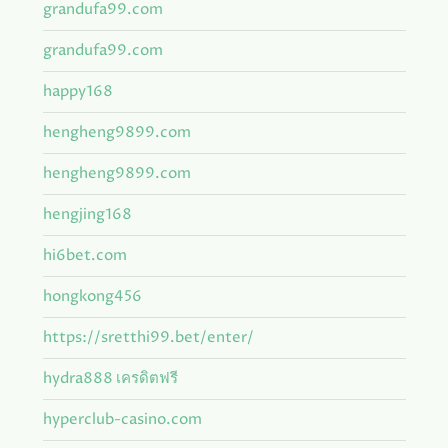
grandufa99.com
grandufa99.com
happy168
hengheng9899.com
hengheng9899.com
hengjing168
hi6bet.com
hongkong456
https://sretthi99.bet/enter/
hydra888 เครดิตฟรี
hyperclub-casino.com