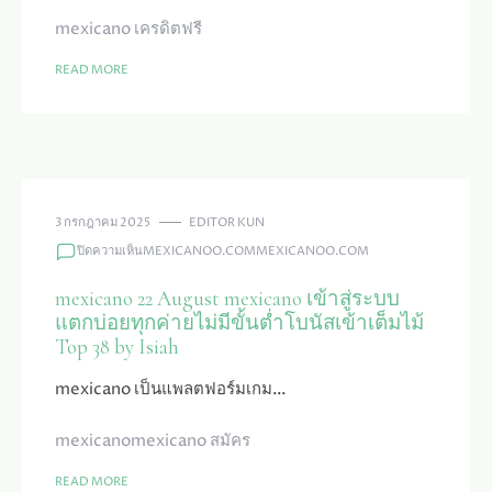
ดู
สถิติ
mexicano เครดิตฟรี
ย้อน
หลัง
READ MORE
ได้
ข้อมูล
จัด
เป็น
ตาราง
ชัดเจน
เหมาะ
3 กรกฎาคม 2025
EDITOR KUN
กับ
บน
ปิดความเห็น
MEXICANOO.COM
MEXICANOO.COM
คน
MEXICANO
ที่
22
อยาก
mexicano 22 August mexicano เข้าสู่ระบบ
AUGUST
วางแผน
แตกบ่อยทุกค่ายไม่มีขั้นต่ำโบนัสเข้าเต็มไม้
MEXICANO
การ
Top 38 by Isiah
เข้า
เล่น
สู่
TOP
mexicano เป็นแพลตฟอร์มเกม…
ระบบ
8
แตก
BY
mexicano
mexicano สมัคร
บ่อย
GEORGINA
ทุก
ค่าย
READ MORE