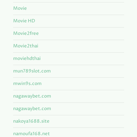
Movie
Movie HD
Movie2free
Movie2thai
moviehdthai
mun789slot.com
mwin9s.com
nagawaybet.com
nagawaybet.com
nakoya1688.site
namoufa168.net