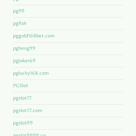
pg99
pgfish
pggold168bet.com
pgheng99
pgjoker69
pglucky168.com
PGSlot
pgslot77
pgslot77.com
pgslot99
pgslot9999.co