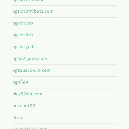
pgslot999bets.com
pgslotceo
pgslotfish
pgslotgolf
pgx62game.com
pgzeus88win.com
pgสล็อต
play97vip.com
pokebet88
Porn