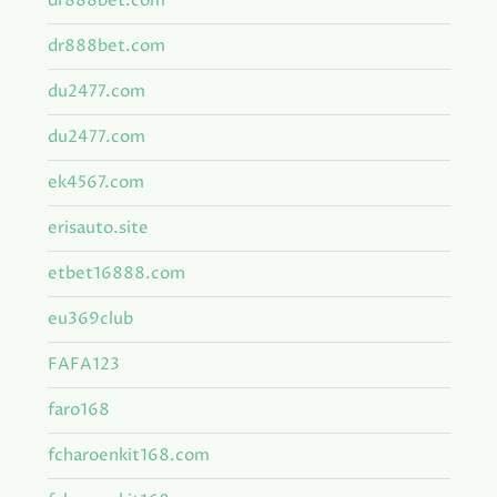
dr888bet.com
dr888bet.com
du2477.com
du2477.com
ek4567.com
erisauto.site
etbet16888.com
eu369club
FAFA123
faro168
fcharoenkit168.com