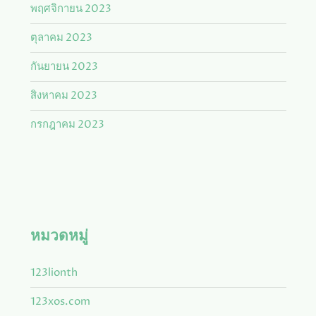
พฤศจิกายน 2023
ตุลาคม 2023
กันยายน 2023
สิงหาคม 2023
กรกฎาคม 2023
หมวดหมู่
123lionth
123xos.com