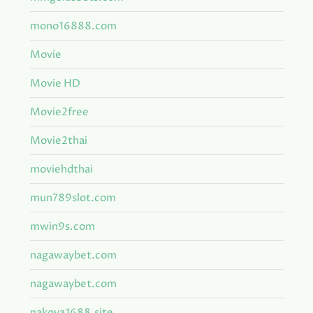
mono16888.com
Movie
Movie HD
Movie2free
Movie2thai
moviehdthai
mun789slot.com
mwin9s.com
nagawaybet.com
nagawaybet.com
nakoya1688.site