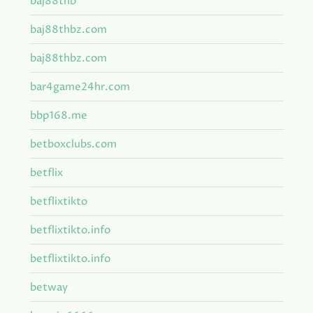
baj88thb
baj88thbz.com
baj88thbz.com
bar4game24hr.com
bbp168.me
betboxclubs.com
betflix
betflixtikto
betflixtikto.info
betflixtikto.info
betway