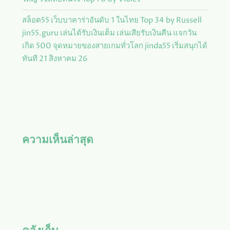
สล็อต55 เว็บบาคาร่าอันดับ 1 ในไทย Top 34 by Russell
jin55.guru เล่นได้รับเงินเต็ม เล่นเสียรับเงินคืน แจกวัน
เกิด 500 จุดหมายของสายเกมทั่วโลก jinda55 เริ่มสนุกได้
ทันที 21 สิงหาคม 26
ความเห็นล่าสุด