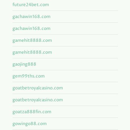
future24bet.com
gachawin168.com
gachawin168.com
gamehit8888.com
gamehit8888.com
gaojing888
gem99ths.com
goatbetroyalcasino.com
goatbetroyalcasino.com
goatza888fin.com
gowingo88.com