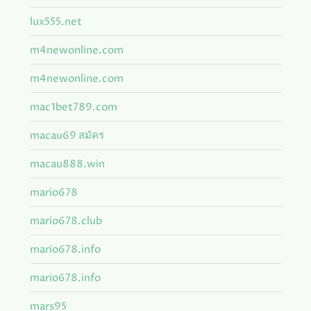
lux555.net
m4newonline.com
m4newonline.com
mac1bet789.com
macau69 สมัคร
macau888.win
mario678
mario678.club
mario678.info
mario678.info
mars95