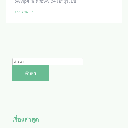
bwvip4 สมัคร
ไว้
bwvip4 เข้าสู่ระบบ
ครบ
ทุก
READ MORE
แนว
ไม่มี
อั้น
ยอด
ถอน
โบนัส
แตก
รัวๆ
TOP
ค้นหา
24
สำหรับ:
BY
SIMON
เรื่องล่าสุด