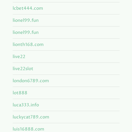
lcbet444.com
lionel99.fun
lionel99.fun
lionth168.com
live22
live22slot
london6789.com
lot888
luca333.info
luckycat789.com
luis16888.com