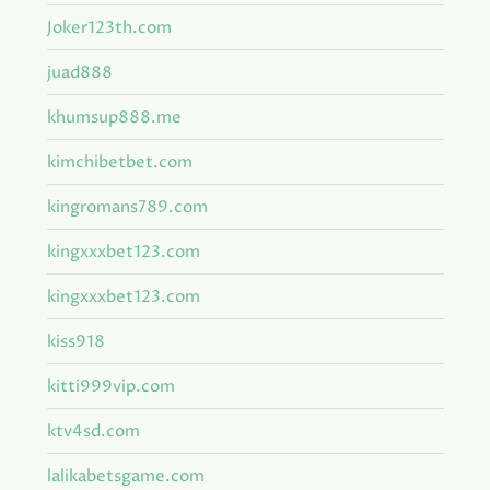
Joker123th.com
juad888
khumsup888.me
kimchibetbet.com
kingromans789.com
kingxxxbet123.com
kingxxxbet123.com
kiss918
kitti999vip.com
ktv4sd.com
lalikabetsgame.com