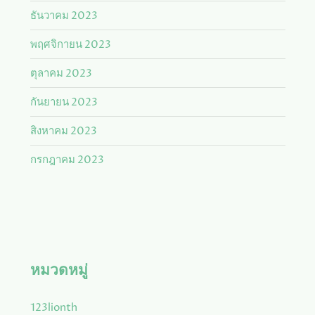
ธันวาคม 2023
พฤศจิกายน 2023
ตุลาคม 2023
กันยายน 2023
สิงหาคม 2023
กรกฎาคม 2023
หมวดหมู่
123lionth