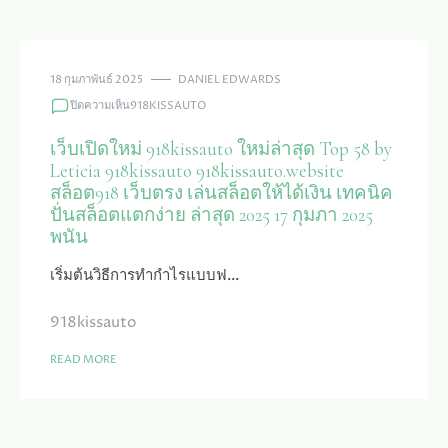
ต้อง
ตรง
โยก
ของ
เงิน
จริง
TOP
เล่น
18 กุมภาพันธ์ 2025
DANIEL EDWARDS
21
ง่าย
บน
BY
ปิดความเห็น
918KISSAUTO
กำไร
เว็บ
MIKE
พุ่ง
เปิด
918KISSAUTO.IN
ไม่
เว็บเปิดใหม่ 918kissauto ใหม่ล่าสุด Top 58 by
ใหม่
หยุด
Leticia 918kissauto 918kissauto.website
918KISSAUTO
918KISSAUTO.ZONE
สล็อต918 เว็บตรง เล่นสล็อตให้ได้เงิน เทคนิค
ใหม่
22
ปั่นสล็อตแตกง่าย ล่าสุด 2025 17 กุมภา 2025
ล่าสุด
พฤศจิก
พนัน
TOP
า
58
68
เริ่มต้นวิธีการทำกำไรแบบฟ…
BY
CASINO
LETICIA
ONLINE
918KISSAUTO
918kissauto
918KISSAUTO.WEBSITE
สล็อต918
READ MORE
เว็บ
ตรง
เล่น
สล็อต
ให้