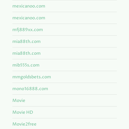
mexicanoo.com
mexicanoo.com
mfj889xx.com
mia88th.com
mia88th.com
mib555s.com
mmgoldsbets.com
mono16888.com
Movie
Movie HD
Movie2free