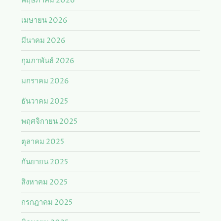
พฤษภาคม 2026
เมษายน 2026
มีนาคม 2026
กุมภาพันธ์ 2026
มกราคม 2026
ธันวาคม 2025
พฤศจิกายน 2025
ตุลาคม 2025
กันยายน 2025
สิงหาคม 2025
กรกฎาคม 2025