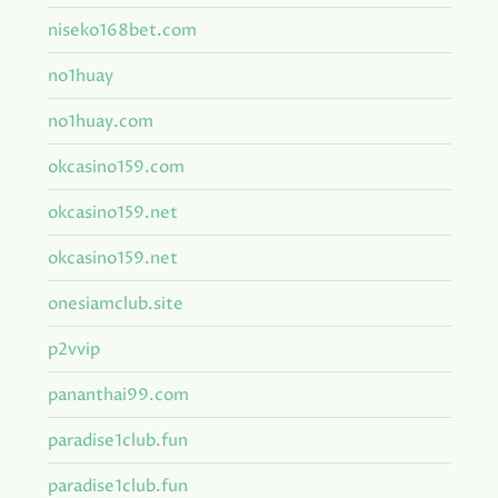
niseko168bet.com
no1huay
no1huay.com
okcasino159.com
okcasino159.net
okcasino159.net
onesiamclub.site
p2vvip
pananthai99.com
paradise1club.fun
paradise1club.fun