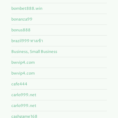
bombet888.win
bonanza99
bonus888
brazil999 ทางเข้า
Business, Small Business
bwvip4.com
bwvip4.com
cafe444
carlo999.net
carlo999.net
cashgame168