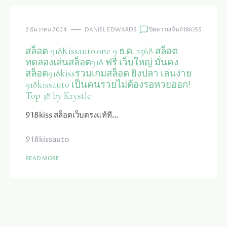
ได้
เงิน
เทคนิค
บน
2 ธันวาคม 2024
DANIEL EDWARDS
ปิดความเห็น
918KISS
ปั่น
สล็อต
สล็อต
918KISSAUTO.O
สล็อต 918Kissauto.one 9 ธ.ค. 2568 สล็อต
แตก
9
ทดลองเล่นสล็อต918 ฟรี เว็บใหญ่ มั่นคง
ง่าย
ธ.ค.
สล็อต918kissรวมเกมสล็อต ยิงปลา เล่นง่าย
ล่าสุด
2568
918kissauto เป็นคนรวยไม่ต้องรอหวยออก!
2025
สล็อต
Top 38 by Krystle
17
ทดลอง
กุมภา
เล่น
918kiss สล็อตเว็บตรงแท้ที…
2025
สล็อต918
พนัน
ฟรี
เว็บ
918kissauto
ใหญ่
มั่นคง
READ MORE
สล็อต918KISSรวม
เกม
สล็อต
ยิง
ปลา
เล่น
ง่าย