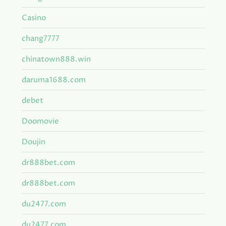
Casino
chang7777
chinatown888.win
daruma1688.com
debet
Doomovie
Doujin
dr888bet.com
dr888bet.com
du2477.com
du2477.com