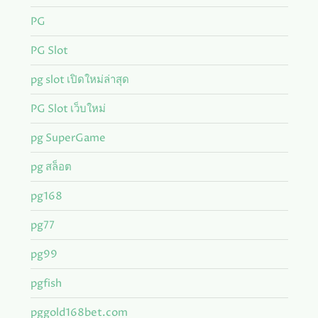
PG
PG Slot
pg slot เปิดใหม่ล่าสุด
PG Slot เว็บใหม่
pg SuperGame
pg สล็อต
pg168
pg77
pg99
pgfish
pggold168bet.com