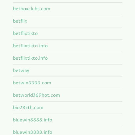
betboxclubs.com
betflix
betflixtikto
betflixtikto.info
betflixtikto.info
betway
betwin6666.com
betworld369hot.com
bio285th.com
bluewin8888.info
bluewin8888.info