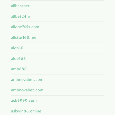
allbestbet
allbet24hr
allone745s.com
allstar168.me
alot66
alot666
amb888
ambnovabet.com
ambnovabet.com
asb9999.com
askwin88.online