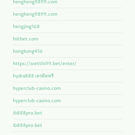
hengheng9899.com
hengheng9899.com
hengjing168
hi6bet.com
hongkong456
https://sretthi99.bet/enter/
hydra888 เครดิตฟรี
hyperclub-casino.com
hyperclub-casino.com
ib888pro.bet
ib888pro.bet