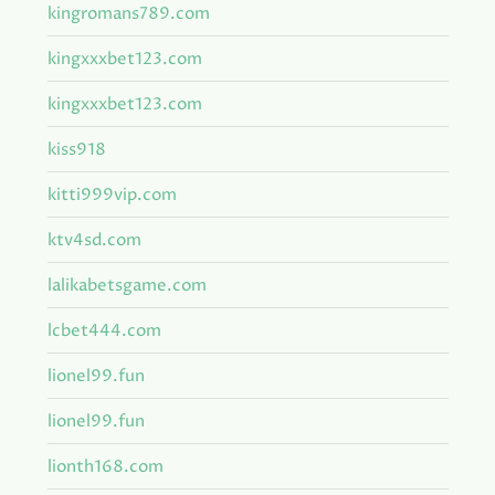
kingromans789.com
kingxxxbet123.com
kingxxxbet123.com
kiss918
kitti999vip.com
ktv4sd.com
lalikabetsgame.com
lcbet444.com
lionel99.fun
lionel99.fun
lionth168.com