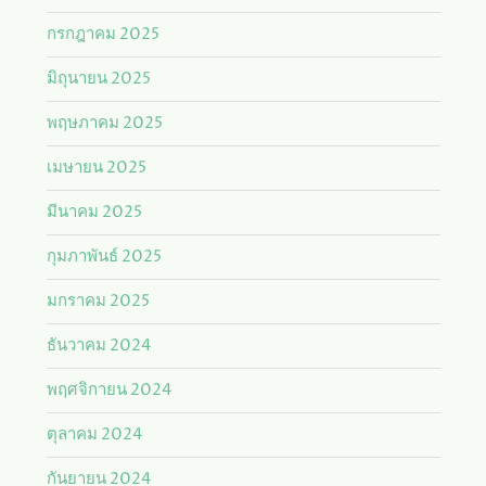
กรกฎาคม 2025
มิถุนายน 2025
พฤษภาคม 2025
เมษายน 2025
มีนาคม 2025
กุมภาพันธ์ 2025
มกราคม 2025
ธันวาคม 2024
พฤศจิกายน 2024
ตุลาคม 2024
กันยายน 2024