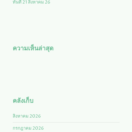
ทันที 21 สิงหาคม 26
ความเห็นล่าสุด
คลังเก็บ
สิงหาคม 2026
กรกฎาคม 2026