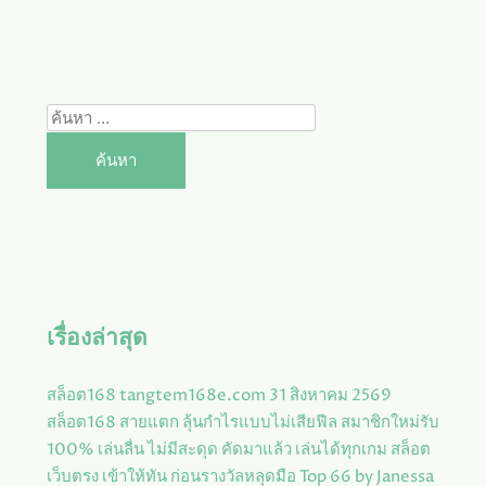
ใช้
รับ
สิทธิ์
เงิน
ทันใจ
เต็ม
TOP
เล่น
70
เสีย
BY
รับ
ค้นหา
VIOLET
เงิน
สำหรับ:
คืน
แจก
วัน
เกิด
500
จุด
หมาย
ของ
สาย
เกม
เรื่องล่าสุด
ทั่ว
โลก
สล็อต168 tangtem168e.com 31 สิงหาคม 2569
JINDA55
เริ่ม
สล็อต168 สายแตก ลุ้นกำไรแบบไม่เสียฟีล สมาชิกใหม่รับ
สนุก
100% เล่นลื่น ไม่มีสะดุด คัดมาแล้ว เล่นได้ทุกเกม สล็อต
ได้
เว็บตรง เข้าให้ทัน ก่อนรางวัลหลุดมือ Top 66 by Janessa
ทันที