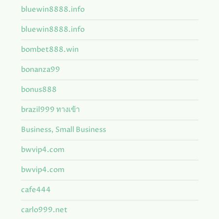
bluewin8888.info
bluewin8888.info
bombet888.win
bonanza99
bonus888
brazil999 ทางเข้า
Business, Small Business
bwvip4.com
bwvip4.com
cafe444
carlo999.net