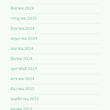
สิงหาคม 2024
กรกฎาคม 2024
มิถุนายน 2024
พฤษภาคม 2024
เมษายน 2024
มีนาคม 2024
กุมภาพันธ์ 2024
มกราคม 2024
ธันวาคม 2023
พฤศจิกายน 2023
ตุลาคม 2023