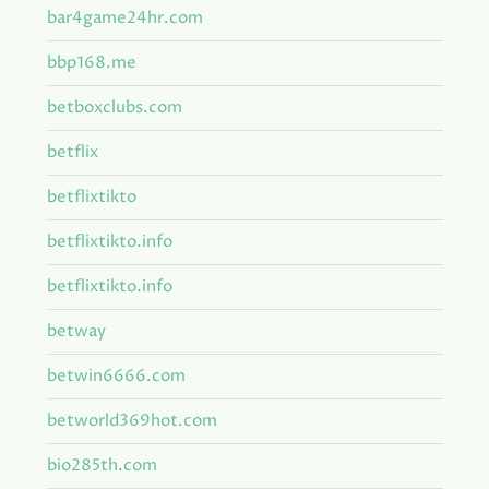
bar4game24hr.com
bbp168.me
betboxclubs.com
betflix
betflixtikto
betflixtikto.info
betflixtikto.info
betway
betwin6666.com
betworld369hot.com
bio285th.com