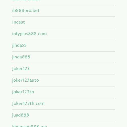
ib888pro.bet
Incest
infyplus888.com
jinda55
jinda888
Joker123
joker123auto
joker123th
Joker123th.com
juad888
khumsup888.me