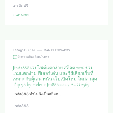
37
เครดิตฟรี
BY
PENNI
READ MORE
HENGJING168D.COM
โปร
โม
ชั่น
เครดิต
ฟรี
100%
9 กรกฎาคม 2026
DANIEL EDWARDS
กล่อง
สุ่ม
บน
ปิดความเห็น
สล็อตเว็บตรง
เฮง
JINDA888
เฮง
เวป
Jinda888 เวปไซต์แตกง่าย สล็อต 2026 รวม
รับ
ไซต์
เกมแตกง่าย ฟีเจอร์เด่น และวิธีเลือกเว็บที่
เครดิต
แตก
เหมาะกับผู้เล่น พนัน เว็บเปิดใหม่ ใหม่ล่าสุด
ฟรี
ง่าย
Top 98 by Helene Jin888.asia 3 AUG 2569
ยู
สล็อต
ส
2026
jinda888 ทำไมถึงเป็นสล็อต…
เดียว
รวม
เล่น
เกม
ได้
แตก
jinda888
ทุก
ง่าย