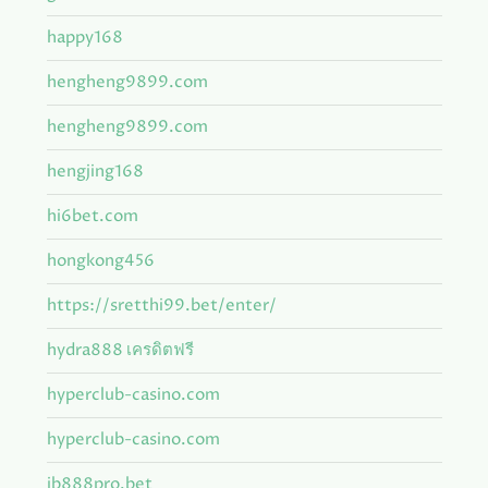
happy168
hengheng9899.com
hengheng9899.com
hengjing168
hi6bet.com
hongkong456
https://sretthi99.bet/enter/
hydra888 เครดิตฟรี
hyperclub-casino.com
hyperclub-casino.com
ib888pro.bet