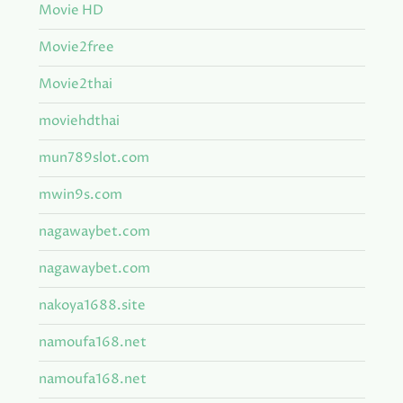
Movie HD
Movie2free
Movie2thai
moviehdthai
mun789slot.com
mwin9s.com
nagawaybet.com
nagawaybet.com
nakoya1688.site
namoufa168.net
namoufa168.net