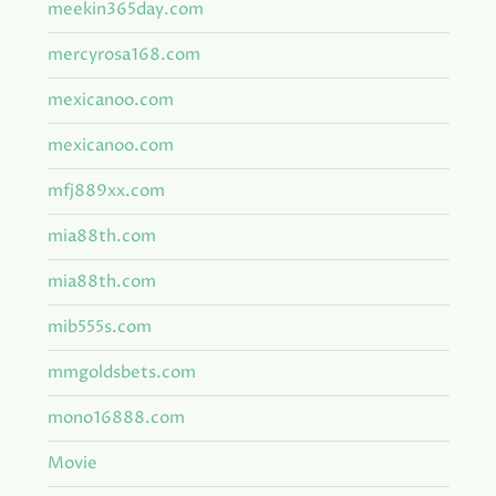
meekin365day.com
mercyrosa168.com
mexicanoo.com
mexicanoo.com
mfj889xx.com
mia88th.com
mia88th.com
mib555s.com
mmgoldsbets.com
mono16888.com
Movie