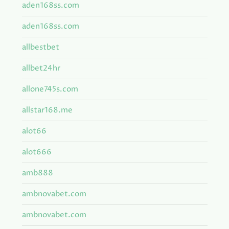
aden168ss.com
aden168ss.com
allbestbet
allbet24hr
allone745s.com
allstar168.me
alot66
alot666
amb888
ambnovabet.com
ambnovabet.com