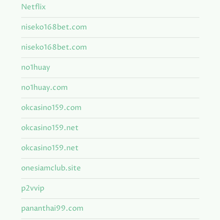
Netflix
niseko168bet.com
niseko168bet.com
no1huay
no1huay.com
okcasino159.com
okcasino159.net
okcasino159.net
onesiamclub.site
p2vvip
pananthai99.com