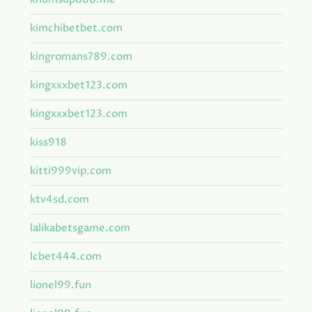
kimchibetbet.com
kingromans789.com
kingxxxbet123.com
kingxxxbet123.com
kiss918
kitti999vip.com
ktv4sd.com
lalikabetsgame.com
lcbet444.com
lionel99.fun