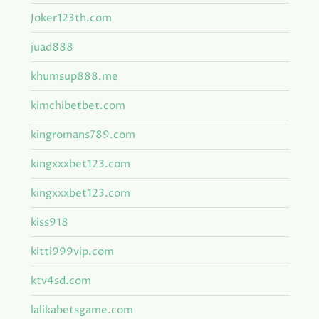
Joker123th.com
juad888
khumsup888.me
kimchibetbet.com
kingromans789.com
kingxxxbet123.com
kingxxxbet123.com
kiss918
kitti999vip.com
ktv4sd.com
lalikabetsgame.com