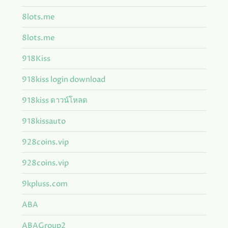
8lots.me
8lots.me
918Kiss
918kiss login download
918kiss ดาวน์โหลด
918kissauto
928coins.vip
928coins.vip
9kpluss.com
ABA
ABAGroup2