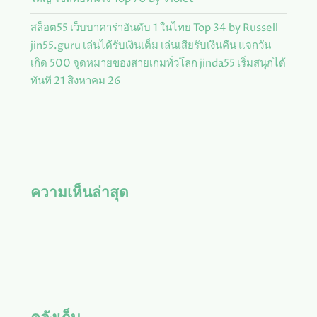
สล็อต55 เว็บบาคาร่าอันดับ 1 ในไทย Top 34 by Russell
jin55.guru เล่นได้รับเงินเต็ม เล่นเสียรับเงินคืน แจกวัน
เกิด 500 จุดหมายของสายเกมทั่วโลก jinda55 เริ่มสนุกได้
ทันที 21 สิงหาคม 26
ความเห็นล่าสุด