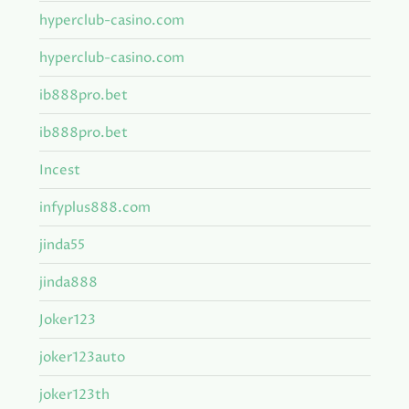
hyperclub-casino.com
hyperclub-casino.com
ib888pro.bet
ib888pro.bet
Incest
infyplus888.com
jinda55
jinda888
Joker123
joker123auto
joker123th