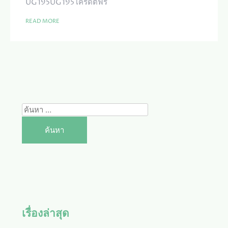
UG195
UG195 เครดิตฟรี
หัวหน้า
เผลอ
โบนัส
READ MORE
เข้า
ตอน
ขำ
ถอน
เงิน
หน้า
เครื่อง
ปริ้
น
ค้นหา
TOP
สำหรับ:
57
BY
BELL
เรื่องล่าสุด