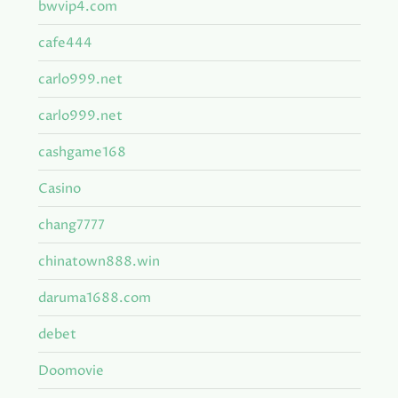
bwvip4.com
cafe444
carlo999.net
carlo999.net
cashgame168
Casino
chang7777
chinatown888.win
daruma1688.com
debet
Doomovie