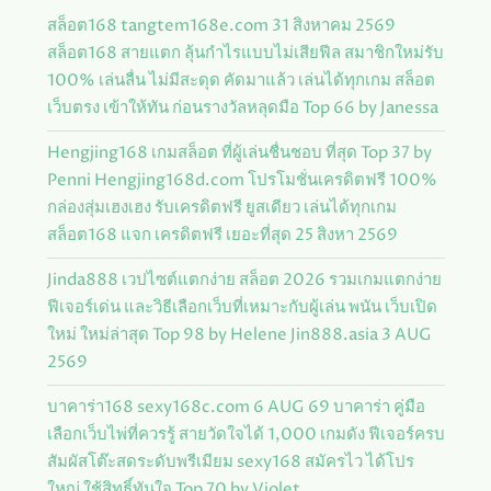
สล็อต168 tangtem168e.com 31 สิงหาคม 2569
สล็อต168 สายแตก ลุ้นกำไรแบบไม่เสียฟีล สมาชิกใหม่รับ
100% เล่นลื่น ไม่มีสะดุด คัดมาแล้ว เล่นได้ทุกเกม สล็อต
เว็บตรง เข้าให้ทัน ก่อนรางวัลหลุดมือ Top 66 by Janessa
Hengjing168 เกมสล็อต ที่ผู้เล่นชื่นชอบ ที่สุด Top 37 by
Penni Hengjing168d.com โปรโมชั่นเครดิตฟรี 100%
กล่องสุ่มเฮงเฮง รับเครดิตฟรี ยูสเดียว เล่นได้ทุกเกม
สล็อต168 แจก เครดิตฟรี เยอะที่สุด 25 สิงหา 2569
Jinda888 เวปไซต์แตกง่าย สล็อต 2026 รวมเกมแตกง่าย
ฟีเจอร์เด่น และวิธีเลือกเว็บที่เหมาะกับผู้เล่น พนัน เว็บเปิด
ใหม่ ใหม่ล่าสุด Top 98 by Helene Jin888.asia 3 AUG
2569
บาคาร่า168 sexy168c.com 6 AUG 69 บาคาร่า คู่มือ
เลือกเว็บไพ่ที่ควรรู้ สายวัดใจได้ 1,000 เกมดัง ฟีเจอร์ครบ
สัมผัสโต๊ะสดระดับพรีเมียม sexy168 สมัครไว ได้โปร
ใหญ่ ใช้สิทธิ์ทันใจ Top 70 by Violet