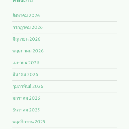
คลังเก็บ
สิงหาคม 2026
กรกฎาคม 2026
มิถุนายน 2026
พฤษภาคม 2026
เมษายน 2026
มีนาคม 2026
กุมภาพันธ์ 2026
มกราคม 2026
ธันวาคม 2025
พฤศจิกายน 2025