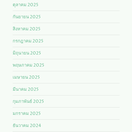
ตุลาคม 2025
กันยายน 2025
สิงหาคม 2025
กรกฎาคม 2025
มิถุนายน 2025
พฤษภาคม 2025
เมษายน 2025
มีนาคม 2025
กุมภาพันธ์ 2025
มกราคม 2025
ธันวาคม 2024