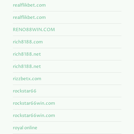
realflikbet.com
realflikbet.com
RENO88WIN.COM
rich8188.com
rich8188.net
rich8188.net
rizzbetx.com
rockstar66
rockstar66win.com
rockstar66win.com
royal online