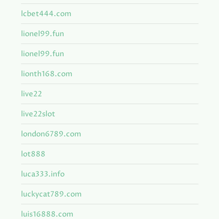
lcbet444.com
lionel99.fun
lionel99.fun
lionth168.com
live22
live22slot
london6789.com
lot888
luca333.info
luckycat789.com
luis16888.com