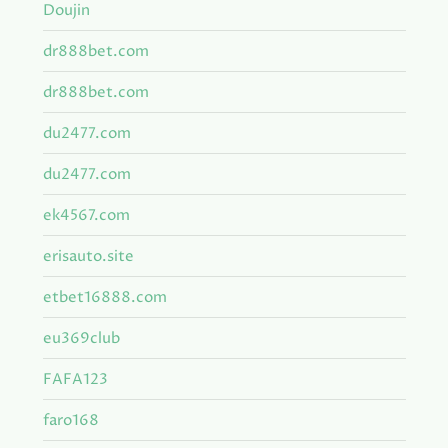
Doujin
dr888bet.com
dr888bet.com
du2477.com
du2477.com
ek4567.com
erisauto.site
etbet16888.com
eu369club
FAFA123
faro168