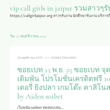
Skip
vip call girls in jaipur รวมสาวๆรั
to
content
https://callgirljaipur.org สาวๆรับงาน นักศึกษารับงาน บริการถึ
วัน:
20 พฤศจิกายน 2025
20 พฤศจิกายน 2025
DANIEL EDWARDS
ซอยเบท 13 พ.ย. 25 ซอยเบท จุ
เดิมพัน โปรโมชั่นเครดิตฟรี 10
เตอรี่ ยิงปลา เกมโต๊ะ คาสิโนส
by Aiden soibet
เว็บพนัน soibet ทดสอบเล่น…