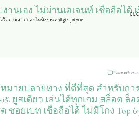
บงานเอง ไม่ผ่านเอเจนท์ เชื่อถือได้ เริ
BL
งใจ ตามแต่ตกลง ไม่ทิ้งงาน callgirl jaipur
บน
ปิดความเห็น
ซอย
ซอย
เบท
ดหมายปลายทาง ที่ดีที่สุด สำหรับกา
13
0% ยูสเดียว เล่นได้ทุกเกม สล็อต ล็อ
พ.ย.
25
ด ซอยเบท เชื่อถือได้ ไม่มีโกง Top 6
ซอย
เบท
จุด
หมา
ปลา
ทาง