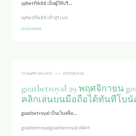
spbetflik88 เป็นผู้ให้บริ…
spbetflik88 เข้าสู่ระบบ
READ MORE
20 พฤศจิกายน 2025
EDITOR KUN
goatbetroyal 29 พฤศจิกายน goa
คลิกเล่นบนมือถือได้ทันทีโบนัส
goatbetroyal เป็นเว็บสล็อ…
goatbetroyal
goatbetroyal สมัคร