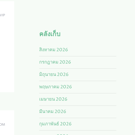
VIP
คลังเก็บ
สิงหาคม 2026
กรกฎาคม 2026
มิถุนายน 2026
พฤษภาคม 2026
เมษายน 2026
มีนาคม 2026
กุมภาพันธ์ 2026
COM