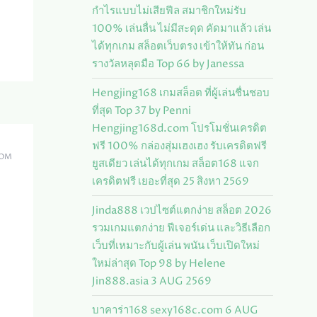
กำไรแบบไม่เสียฟีล สมาชิกใหม่รับ
100% เล่นลื่น ไม่มีสะดุด คัดมาแล้ว เล่น
ได้ทุกเกม สล็อตเว็บตรง เข้าให้ทัน ก่อน
ับ
รางวัลหลุดมือ Top 66 by Janessa
Hengjing168 เกมสล็อต ที่ผู้เล่นชื่นชอบ
ที่สุด Top 37 by Penni
Hengjing168d.com โปรโมชั่นเครดิต
ฟรี 100% กล่องสุ่มเฮงเฮง รับเครดิตฟรี
ิต
COM
ยูสเดียว เล่นได้ทุกเกม สล็อต168 แจก
%
เครดิตฟรี เยอะที่สุด 25 สิงหา 2569
Jinda888 เวปไซต์แตกง่าย สล็อต 2026
รวมเกมแตกง่าย ฟีเจอร์เด่น และวิธีเลือก
เว็บที่เหมาะกับผู้เล่น พนัน เว็บเปิดใหม่
ใหม่ล่าสุด Top 98 by Helene
ต
Jin888.asia 3 AUG 2569
บาคาร่า168 sexy168c.com 6 AUG