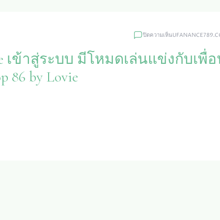
เงิน
หน้า
เครื่อง
ปริ้
บน
ปิดความเห็น
UFANANCE789.
น
UFANANCE
TOP
31
 เข้าสู่ระบบ มีโหมดเล่นแข่งกับเพื่
57
กรกฎาคม
BY
 86 by Lovie
UFANANCE
BELL
เข้า
สู่
ระบบ
มี
โหมด
เล่น
แข่ง
กับ
เพื่อน
ไม่
เหงา
เหมาะ
กับ
สาย
สังคม