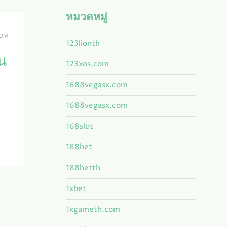
หมวดหมู่
COM
123lionth
อน
123xos.com
1688vegasx.com
1688vegasx.com
168slot
188bet
188betth
1xbet
1xgameth.com