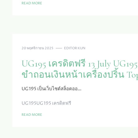
READ MORE
20 พฤศจิกายน 2025
EDITOR KUN
UG195 เครดิตฟรี 13 July UG1
ขำถอนเงินหน้าเครื่องปริ้น Top
UG195 เป็นเว็บไซต์สล็อตออ…
UG195
UG195 เครดิตฟรี
READ MORE