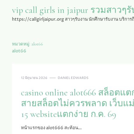
Skip
vip call girls in jaipur รวมสาวๆรั
to
content
https://callgirljaipur.org สาวๆรับงาน นักศึกษารับงาน บริการถึ
หมวดหมู่:
alot66
alot66
12 มิถุนายน 2026
DANIEL EDWARDS
casino online alot666 สล็อตแ
สายสล็อตไม่ควรพลาด เว็บแม่ al
15 websiteแตกง่าย ก.ค. 69
หน้าแรกของ alot666 สะท้อน…