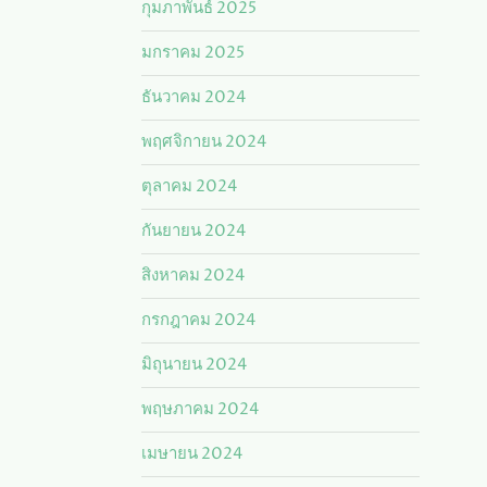
กุมภาพันธ์ 2025
มกราคม 2025
ธันวาคม 2024
พฤศจิกายน 2024
ตุลาคม 2024
กันยายน 2024
สิงหาคม 2024
กรกฎาคม 2024
มิถุนายน 2024
พฤษภาคม 2024
เมษายน 2024