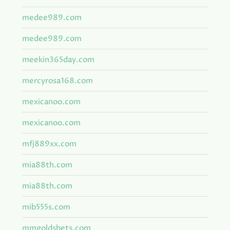
medee989.com
medee989.com
meekin365day.com
mercyrosa168.com
mexicanoo.com
mexicanoo.com
mfj889xx.com
mia88th.com
mia88th.com
mib555s.com
mmgoldsbets.com