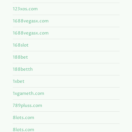
123xos.com
1688vegasx.com
1688vegasx.com
168slot
188bet
188betth
1xbet
1xgameth.com
789pluss.com
8lots.com
8lots.com