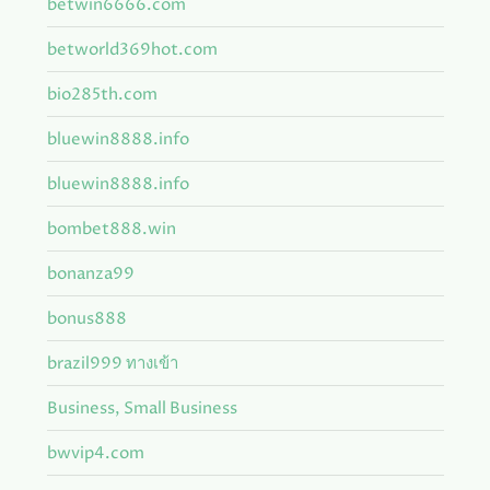
betwin6666.com
betworld369hot.com
bio285th.com
bluewin8888.info
bluewin8888.info
bombet888.win
bonanza99
bonus888
brazil999 ทางเข้า
Business, Small Business
bwvip4.com