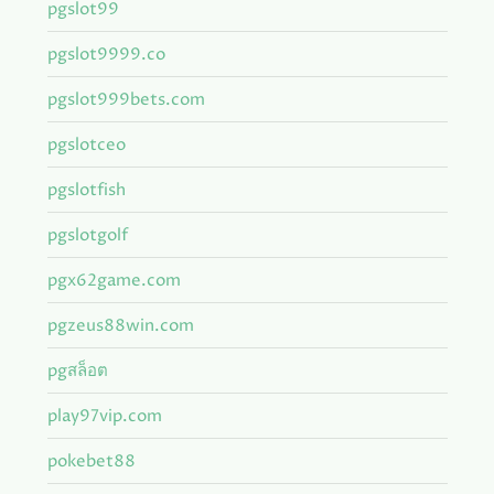
pgslot99
pgslot9999.co
pgslot999bets.com
pgslotceo
pgslotfish
pgslotgolf
pgx62game.com
pgzeus88win.com
pgสล็อต
play97vip.com
pokebet88