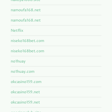
namoufa168.net
namoufa168.net
Netflix
niseko168bet.com
niseko168bet.com
no1huay
no1huay.com
okcasino159.com
okcasino159.net
okcasino159.net