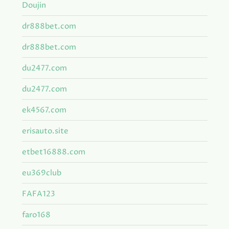
Doujin
dr888bet.com
dr888bet.com
du2477.com
du2477.com
ek4567.com
erisauto.site
etbet16888.com
eu369club
FAFA123
faro168