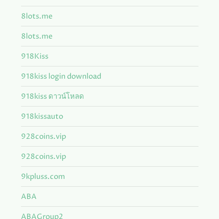
8lots.me
8lots.me
918Kiss
918kiss login download
918kiss ดาวน์โหลด
918kissauto
928coins.vip
928coins.vip
9kpluss.com
ABA
ABAGroup2