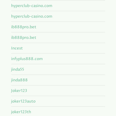
hyperclub-casino.com
hyperclub-casino.com
ib888pro.bet
ib888pro.bet
Incest
infyplus888.com
jinda55
jinda888
Joker123
joker123auto
joker123th