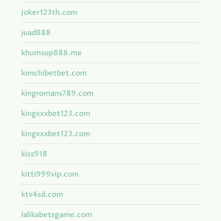
Joker123th.com
juad888
khumsup888.me
kimchibetbet.com
kingromans789.com
kingxxxbet123.com
kingxxxbet123.com
kiss918
kitti999vip.com
ktv4sd.com
lalikabetsgame.com