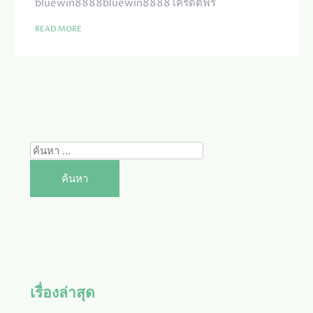
bluewin8888
สล็อต
bluewin8888 เครดิตฟรี
แตก
ง่าย
READ MORE
เล่น
คา
สิ
โน
ระบบ
ออ
โต้
TOP
13
ค้นหา
BY
สำหรับ:
KINA
เรื่องล่าสุด