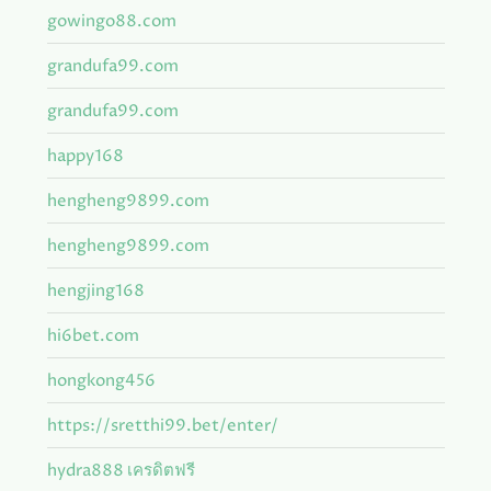
gowingo88.com
grandufa99.com
grandufa99.com
happy168
hengheng9899.com
hengheng9899.com
hengjing168
hi6bet.com
hongkong456
https://sretthi99.bet/enter/
hydra888 เครดิตฟรี