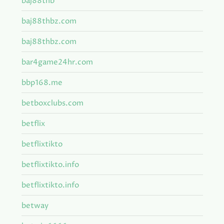
baj88thb
baj88thbz.com
baj88thbz.com
bar4game24hr.com
bbp168.me
betboxclubs.com
betflix
betflixtikto
betflixtikto.info
betflixtikto.info
betway