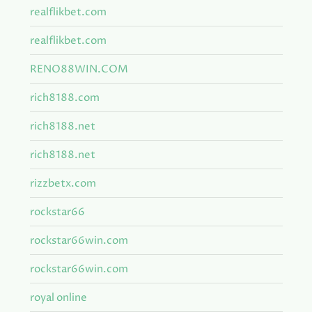
realflikbet.com
realflikbet.com
RENO88WIN.COM
rich8188.com
rich8188.net
rich8188.net
rizzbetx.com
rockstar66
rockstar66win.com
rockstar66win.com
royal online