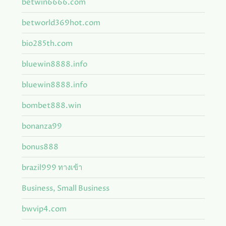
betwin6666.com
betworld369hot.com
bio285th.com
bluewin8888.info
bluewin8888.info
bombet888.win
bonanza99
bonus888
brazil999 ทางเข้า
Business, Small Business
bwvip4.com