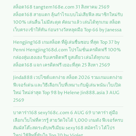
สล็อต168 tangtem168e.com 31 สิงหาคม 2569
สล็อต168 สายแตก ลุ้นกำไรแบบไม่เสียฟีล สมาชิกใหม่รับ
100% เล่นลื่น ไม่มีสะดุด คัดมาแล้ว เล่นได้ทุกเกม สล็อต
เว็บตรง เข้าให้ทัน ก่อนรางวัลหลุดมือ Top 66 by Janessa
Hengjing168 เกมสล็อต ที่ผู้เล่นชื่นชอบ ที่สุด Top 37 by
Penni Hengjing168d.com โปรโมชั่นเครดิตฟรี 100%
กล่องสุ่มเฮงเฮง รับเครดิตฟรี ยูสเดียว เล่นได้ทุกเกม
สล็อต168 แจก เครดิตฟรี เยอะที่สุด 25 สิงหา 2569
Jinda888 เวปไซต์แตกง่าย สล็อต 2026 รวมเกมแตกง่าย
ฟีเจอร์เด่น และวิธีเลือกเว็บที่เหมาะกับผู้เล่น พนัน เว็บเปิด
ใหม่ ใหม่ล่าสุด Top 98 by Helene Jin888.asia 3 AUG
2569
บาคาร่า168 sexy168c.com 6 AUG 69 บาคาร่า คู่มือ
เลือกเว็บไพ่ที่ควรรู้ สายวัดใจได้ 1,000 เกมดัง ฟีเจอร์ครบ
สัมผัสโต๊ะสดระดับพรีเมียม sexy168 สมัครไว ได้โปร
ใหญ่ ใช้สิทธิ์ทันใจ Top 70 by Violet