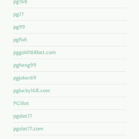
pg168
pg77
pg99
pgfish
pggold168bet.com
pgheng99
pgjoker69
pglucky168.com
PGSlot
pgslot77
pgslot77.com