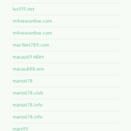
lux555.net
m4newonline.com
m4newonline.com
mac1bet789.com
macau69 สมัคร
macau888.win
mario678
mario678.club
mario678.info
mario678.info
mars95