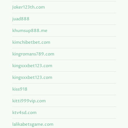
Joker123th.com
juad888
khumsup888.me
kimchibetbet.com
kingromans789.com
kingxxxbet123.com
kingxxxbet123.com
kiss918
kitti999vip.com
ktv4sd.com
lalikabetsgame.com