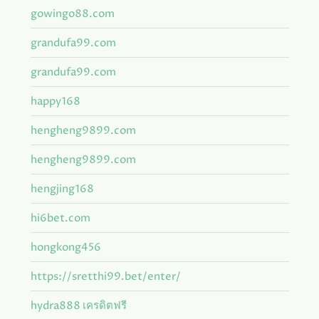
gowingo88.com
grandufa99.com
grandufa99.com
happy168
hengheng9899.com
hengheng9899.com
hengjing168
hi6bet.com
hongkong456
https://sretthi99.bet/enter/
hydra888 เครดิตฟรี