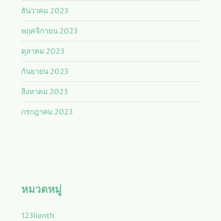
ธันวาคม 2023
พฤศจิกายน 2023
ตุลาคม 2023
กันยายน 2023
สิงหาคม 2023
กรกฎาคม 2023
หมวดหมู่
123lionth