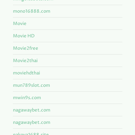
mono16888.com
Movie
Movie HD
Movie2free
Movie2thai
moviehdthai
mun789slot.com
mwin9s.com
nagawaybet.com
nagawaybet.com
nakoya1688.site