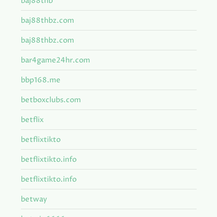
baj88thb
baj88thbz.com
baj88thbz.com
bar4game24hr.com
bbp168.me
betboxclubs.com
betflix
betflixtikto
betflixtikto.info
betflixtikto.info
betway