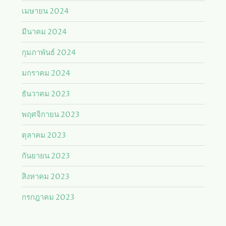
เมษายน 2024
มีนาคม 2024
กุมภาพันธ์ 2024
มกราคม 2024
ธันวาคม 2023
พฤศจิกายน 2023
ตุลาคม 2023
กันยายน 2023
สิงหาคม 2023
กรกฎาคม 2023