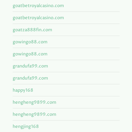
goatbetroyalcasino.com
goatbetroyalcasino.com
goatza888fin.com
gowingo88.com
gowingo88.com
grandufa99.com
grandufa99.com
happy168
hengheng9899.com
hengheng9899.com
hengjing168