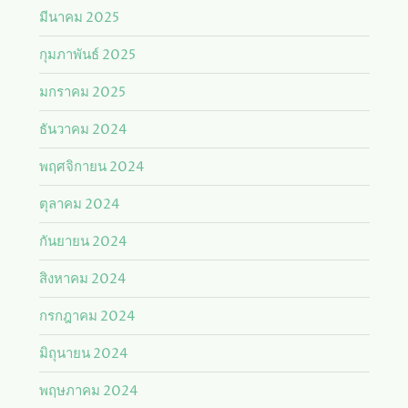
มีนาคม 2025
กุมภาพันธ์ 2025
มกราคม 2025
ธันวาคม 2024
พฤศจิกายน 2024
ตุลาคม 2024
กันยายน 2024
สิงหาคม 2024
กรกฎาคม 2024
มิถุนายน 2024
พฤษภาคม 2024