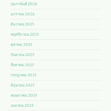
กุมภาพันธ์ 2026
มกราคม 2026
ธันวาคม 2025
พฤศจิกายน 2025
ตุลาคม 2025
กันยายน 2025
สิงหาคม 2025
กรกฎาคม 2025
มิถุนายน 2025
พฤษภาคม 2025
เมษายน 2025