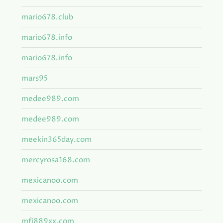
mario678.club
mario678.info
mario678.info
mars95
medee989.com
medee989.com
meekin365day.com
mercyrosa168.com
mexicanoo.com
mexicanoo.com
mfj889xx.com