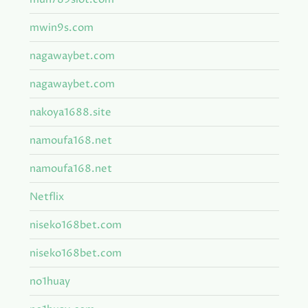
mwin9s.com
nagawaybet.com
nagawaybet.com
nakoya1688.site
namoufa168.net
namoufa168.net
Netflix
niseko168bet.com
niseko168bet.com
no1huay