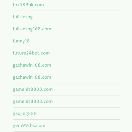
fox689ok.com
fullslotpg
fullslotpg168.com
funny18
future24bet.com
gachawin168.com
gachawin168.com
gamehit8888.com
gamehit8888.com
gaojing888
gem99ths.com