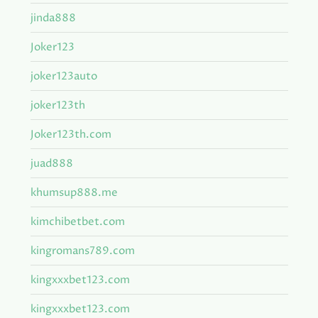
jinda888
Joker123
joker123auto
joker123th
Joker123th.com
juad888
khumsup888.me
kimchibetbet.com
kingromans789.com
kingxxxbet123.com
kingxxxbet123.com