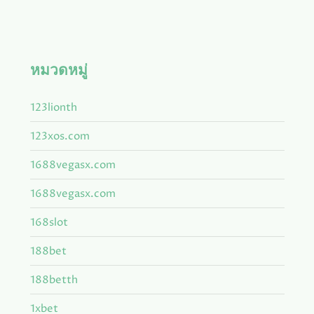
หมวดหมู่
123lionth
123xos.com
1688vegasx.com
1688vegasx.com
168slot
188bet
188betth
1xbet