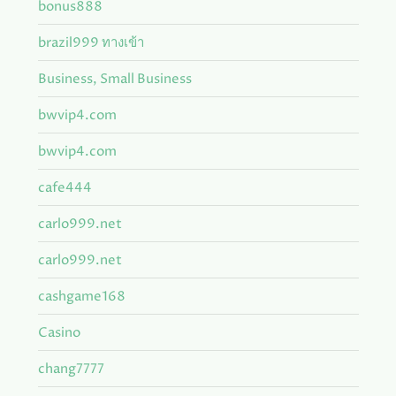
bonus888
brazil999 ทางเข้า
Business, Small Business
bwvip4.com
bwvip4.com
cafe444
carlo999.net
carlo999.net
cashgame168
Casino
chang7777