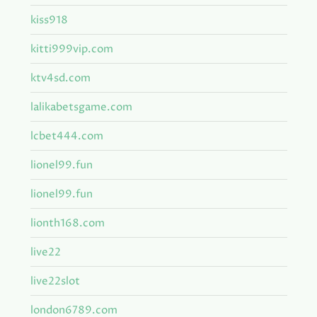
kiss918
kitti999vip.com
ktv4sd.com
lalikabetsgame.com
lcbet444.com
lionel99.fun
lionel99.fun
lionth168.com
live22
live22slot
london6789.com