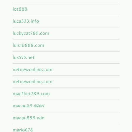
lot888
luca333.info
luckycat789.com
luis16888.com
lux555.net
m4newonline.com
m4newonline.com
mac1bet789.com
macau69 สมัคร
macau888.win
mario678