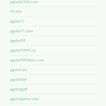
pglucky168.com
PGSlot
pgslot77
pgslot77.com
pgslot99
pgslot9999.co
pgslot999bets.com
pgslotceo
pgslotfish
pgslotgolf
pgx62game.com