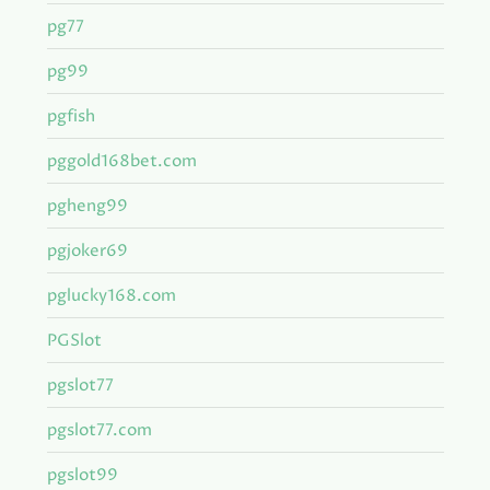
pg77
pg99
pgfish
pggold168bet.com
pgheng99
pgjoker69
pglucky168.com
PGSlot
pgslot77
pgslot77.com
pgslot99