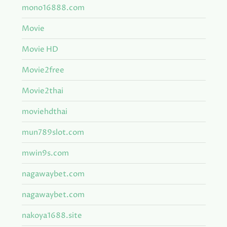
mono16888.com
Movie
Movie HD
Movie2free
Movie2thai
moviehdthai
mun789slot.com
mwin9s.com
nagawaybet.com
nagawaybet.com
nakoya1688.site