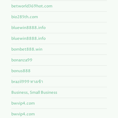
betworld369hot.com
bio285th.com
bluewin8888.info
bluewin8888.info
bombet888.win
bonanza99
bonus888
brazil999 ทางเข้า
Business, Small Business
bwvip4.com
bwvip4.com