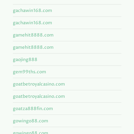
gachawin168.com
gachawin168.com
gamehit8888.com
gamehit8888.com
gaojing888
gem99ths.com
goatbetroyalcasino.com
goatbetroyalcasino.com
goatza888fin.com
gowingo88.com
gowingo88.com