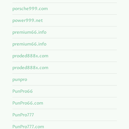
porsche999.com
power999.net
premium66.info
premium66.info
proded888x.com
proded888x.com
punpro
PunPro66
PunPro66.com
PunPro777
PunPro777.com