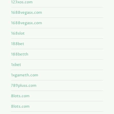
123xos.com
1688vegasx.com
1688vegasx.com
168slot
188bet
188betth
1xbet
1xgameth.com
789pluss.com
8lots.com
8lots.com