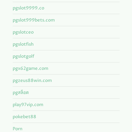
pgslot9999.co
pgslot999bets.com
pgslotceo
pgslotfish
pgslotgolf
pgx62game.com
pgzeus88win.com
pgสล็อต
play97vip.com
pokebet88
Porn