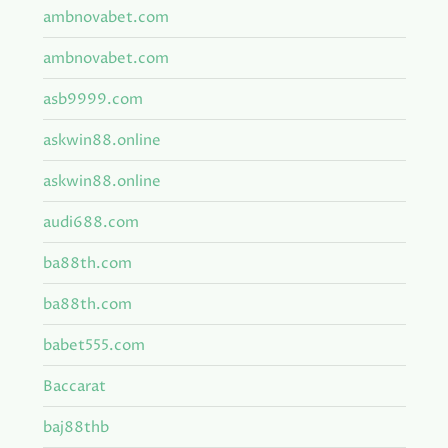
ambnovabet.com
ambnovabet.com
asb9999.com
askwin88.online
askwin88.online
audi688.com
ba88th.com
ba88th.com
babet555.com
Baccarat
baj88thb