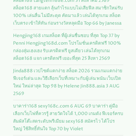
สล็อต168 tangtem168e.com 31 สิงหาคม 2569
สล็อต168 สายแตก ลุ้นกำไรแบบไม่เสียฟีล สมาชิกใหม่รับ
100% เล่นลื่น ไม่มีสะดุด คัดมาแล้ว เล่นได้ทุกเกม สล็อต
เว็บตรง เข้าให้ทัน ก่อนรางวัลหลุดมือ Top 66 by Janessa
Hengjing168 เกมสล็อต ที่ผู้เล่นชื่นชอบ ที่สุด Top 37 by
Penni Hengjing168d.com โปรโมชั่นเครดิตฟรี 100%
กล่องสุ่มเฮงเฮง รับเครดิตฟรี ยูสเดียว เล่นได้ทุกเกม
สล็อต168 แจก เครดิตฟรี เยอะที่สุด 25 สิงหา 2569
Jinda888 เวปไซต์แตกง่าย สล็อต 2026 รวมเกมแตกง่าย
ฟีเจอร์เด่น และวิธีเลือกเว็บที่เหมาะกับผู้เล่น พนัน เว็บเปิด
ใหม่ ใหม่ล่าสุด Top 98 by Helene Jin888.asia 3 AUG
2569
บาคาร่า168 sexy168c.com 6 AUG 69 บาคาร่า คู่มือ
เลือกเว็บไพ่ที่ควรรู้ สายวัดใจได้ 1,000 เกมดัง ฟีเจอร์ครบ
สัมผัสโต๊ะสดระดับพรีเมียม sexy168 สมัครไว ได้โปร
ใหญ่ ใช้สิทธิ์ทันใจ Top 70 by Violet