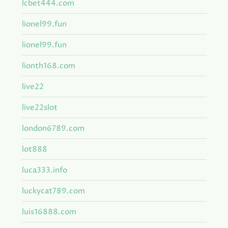
lcbet444.com
lionel99.fun
lionel99.fun
lionth168.com
live22
live22slot
london6789.com
lot888
luca333.info
luckycat789.com
luis16888.com