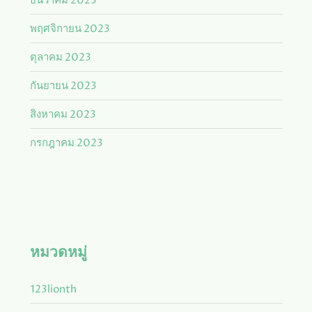
ธันวาคม 2023
พฤศจิกายน 2023
ตุลาคม 2023
กันยายน 2023
สิงหาคม 2023
กรกฎาคม 2023
หมวดหมู่
123lionth