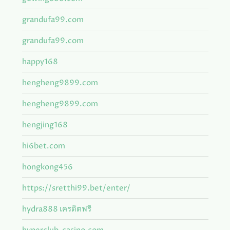
grandufa99.com
grandufa99.com
happy168
hengheng9899.com
hengheng9899.com
hengjing168
hi6bet.com
hongkong456
https://sretthi99.bet/enter/
hydra888 เครดิตฟรี