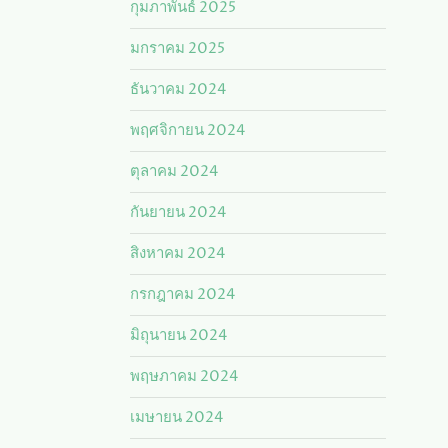
กุมภาพันธ์ 2025
มกราคม 2025
ธันวาคม 2024
พฤศจิกายน 2024
ตุลาคม 2024
กันยายน 2024
สิงหาคม 2024
กรกฎาคม 2024
มิถุนายน 2024
พฤษภาคม 2024
เมษายน 2024