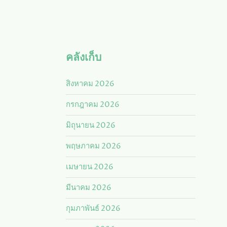
คลังเก็บ
สิงหาคม 2026
กรกฎาคม 2026
มิถุนายน 2026
พฤษภาคม 2026
เมษายน 2026
มีนาคม 2026
กุมภาพันธ์ 2026