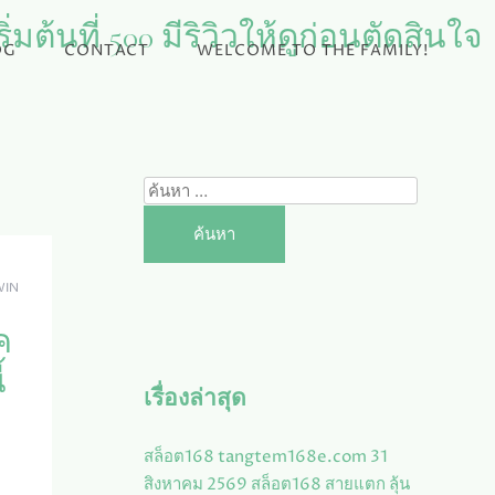
่มต้นที่ 500 มีริวิวให้ดูก่อนตัดสินใจ
OG
CONTACT
WELCOME TO THE FAMILY!
ค้นหา
สำหรับ:
WIN
ค
้
เรื่องล่าสุด
สล็อต168 tangtem168e.com 31
สิงหาคม 2569 สล็อต168 สายแตก ลุ้น