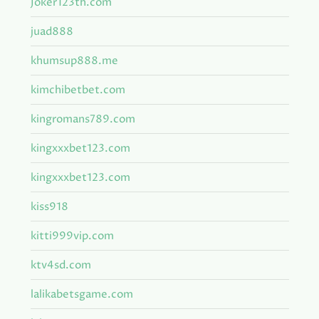
Joker123th.com
juad888
khumsup888.me
kimchibetbet.com
kingromans789.com
kingxxxbet123.com
kingxxxbet123.com
kiss918
kitti999vip.com
ktv4sd.com
lalikabetsgame.com