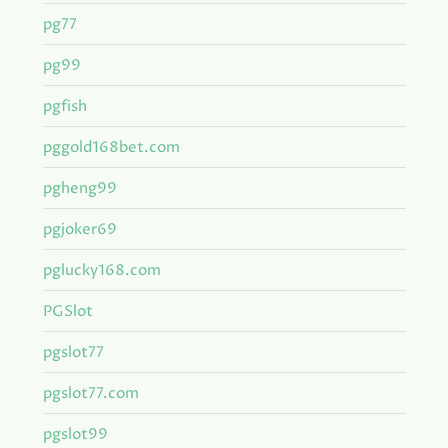
pg77
pg99
pgfish
pggold168bet.com
pgheng99
pgjoker69
pglucky168.com
PGSlot
pgslot77
pgslot77.com
pgslot99