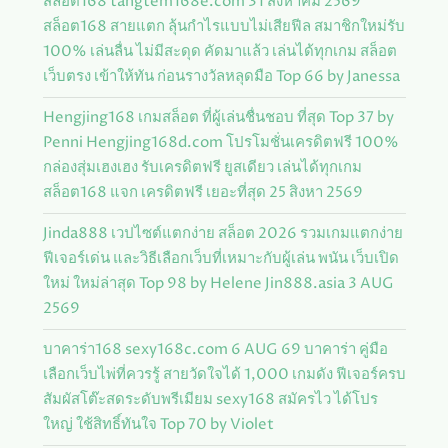
สล็อต168 tangtem168e.com 31 สิงหาคม 2569
สล็อต168 สายแตก ลุ้นกำไรแบบไม่เสียฟีล สมาชิกใหม่รับ
100% เล่นลื่น ไม่มีสะดุด คัดมาแล้ว เล่นได้ทุกเกม สล็อต
เว็บตรง เข้าให้ทัน ก่อนรางวัลหลุดมือ Top 66 by Janessa
Hengjing168 เกมสล็อต ที่ผู้เล่นชื่นชอบ ที่สุด Top 37 by
Penni Hengjing168d.com โปรโมชั่นเครดิตฟรี 100%
กล่องสุ่มเฮงเฮง รับเครดิตฟรี ยูสเดียว เล่นได้ทุกเกม
สล็อต168 แจก เครดิตฟรี เยอะที่สุด 25 สิงหา 2569
Jinda888 เวปไซต์แตกง่าย สล็อต 2026 รวมเกมแตกง่าย
ฟีเจอร์เด่น และวิธีเลือกเว็บที่เหมาะกับผู้เล่น พนัน เว็บเปิด
ใหม่ ใหม่ล่าสุด Top 98 by Helene Jin888.asia 3 AUG
2569
บาคาร่า168 sexy168c.com 6 AUG 69 บาคาร่า คู่มือ
เลือกเว็บไพ่ที่ควรรู้ สายวัดใจได้ 1,000 เกมดัง ฟีเจอร์ครบ
สัมผัสโต๊ะสดระดับพรีเมียม sexy168 สมัครไว ได้โปร
ใหญ่ ใช้สิทธิ์ทันใจ Top 70 by Violet