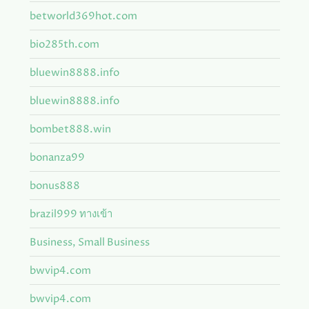
betworld369hot.com
bio285th.com
bluewin8888.info
bluewin8888.info
bombet888.win
bonanza99
bonus888
brazil999 ทางเข้า
Business, Small Business
bwvip4.com
bwvip4.com