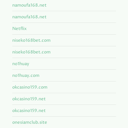
namoufa168.net
namoufa168.net
Netflix
niseko168bet.com
niseko168bet.com
no1huay
no1huay.com
okcasino159.com
okcasino159.net
okcasino159.net
onesiamclub.site