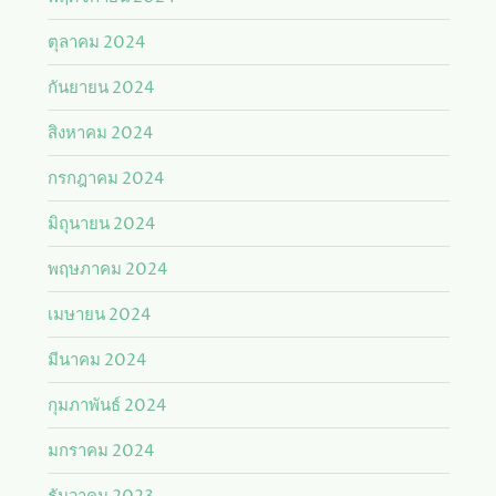
ตุลาคม 2024
กันยายน 2024
สิงหาคม 2024
กรกฎาคม 2024
มิถุนายน 2024
พฤษภาคม 2024
เมษายน 2024
มีนาคม 2024
กุมภาพันธ์ 2024
มกราคม 2024