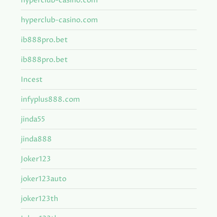
hyperclub-casino.com
hyperclub-casino.com
ib888pro.bet
ib888pro.bet
Incest
infyplus888.com
jinda55
jinda888
Joker123
joker123auto
joker123th