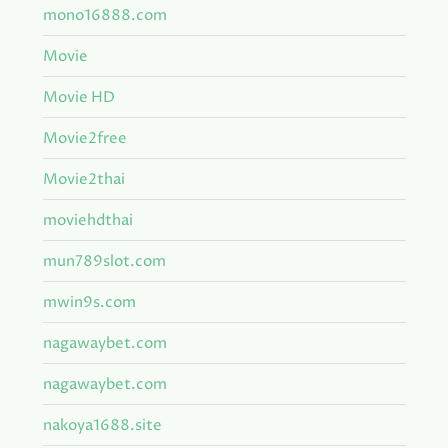
mono16888.com
Movie
Movie HD
Movie2free
Movie2thai
moviehdthai
mun789slot.com
mwin9s.com
nagawaybet.com
nagawaybet.com
nakoya1688.site