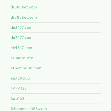
dr888bet.com
dr888bet.com
du2477.com
du2477.com
ek4567.com
erisauto.site
etbet16888.com
eu369club
FAFA123
faro168
fcharoenkit168.com