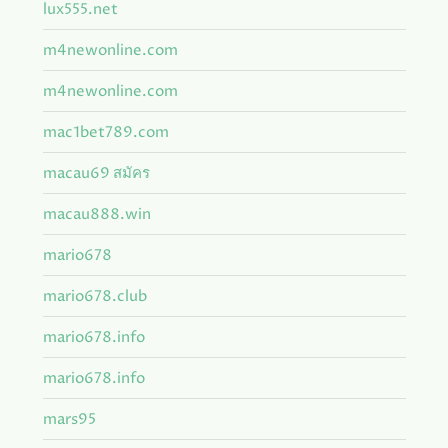
lux555.net
m4newonline.com
m4newonline.com
mac1bet789.com
macau69 สมัคร
macau888.win
mario678
mario678.club
mario678.info
mario678.info
mars95