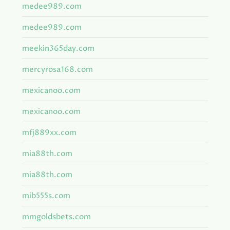
medee989.com
medee989.com
meekin365day.com
mercyrosa168.com
mexicanoo.com
mexicanoo.com
mfj889xx.com
mia88th.com
mia88th.com
mib555s.com
mmgoldsbets.com