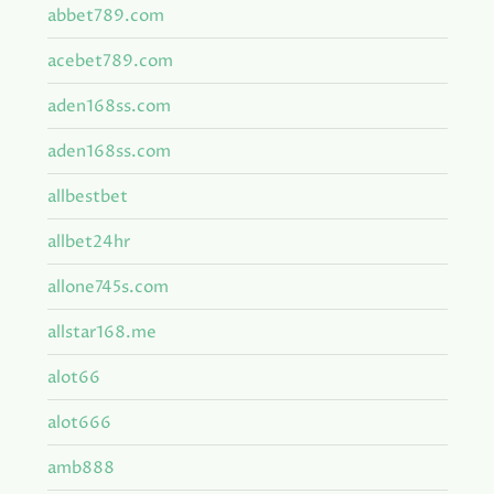
abbet789.com
acebet789.com
aden168ss.com
aden168ss.com
allbestbet
allbet24hr
allone745s.com
allstar168.me
alot66
alot666
amb888