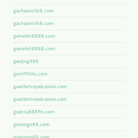
gachawin168.com
gachawin168.com
gamehit8888.com
gamehit8888.com
gaojing888
gem99ths.com
goatbetroyalcasino.com
goatbetroyalcasino.com
goatza888fin.com
gowingo88.com
gowingo88.com