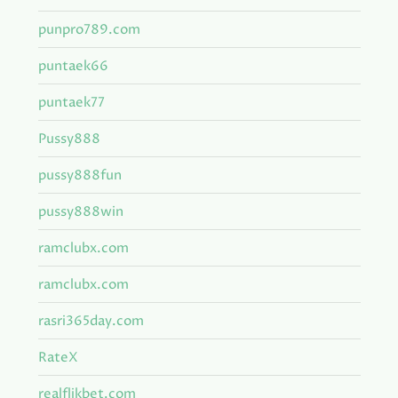
punpro789.com
puntaek66
puntaek77
Pussy888
pussy888fun
pussy888win
ramclubx.com
ramclubx.com
rasri365day.com
RateX
realflikbet.com