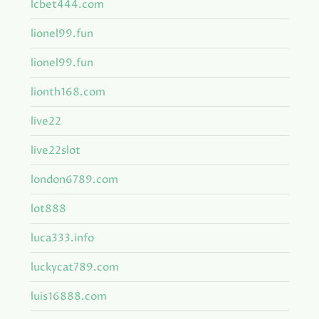
lcbet444.com
lionel99.fun
lionel99.fun
lionth168.com
live22
live22slot
london6789.com
lot888
luca333.info
luckycat789.com
luis16888.com