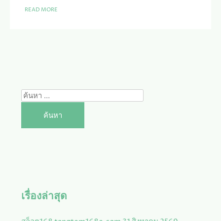
READ MORE
ค้นหา
สำหรับ:
เรื่องล่าสุด