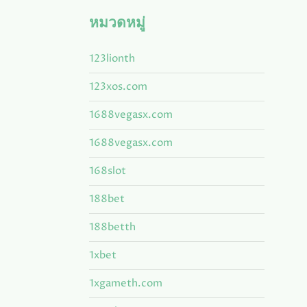
หมวดหมู่
123lionth
123xos.com
1688vegasx.com
1688vegasx.com
168slot
188bet
188betth
1xbet
1xgameth.com