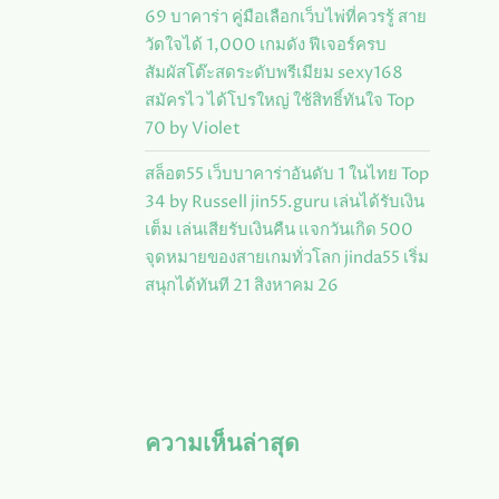
69 บาคาร่า คู่มือเลือกเว็บไพ่ที่ควรรู้ สาย
วัดใจได้ 1,000 เกมดัง ฟีเจอร์ครบ
สัมผัสโต๊ะสดระดับพรีเมียม sexy168
สมัครไว ได้โปรใหญ่ ใช้สิทธิ์ทันใจ Top
70 by Violet
สล็อต55 เว็บบาคาร่าอันดับ 1 ในไทย Top
34 by Russell jin55.guru เล่นได้รับเงิน
เต็ม เล่นเสียรับเงินคืน แจกวันเกิด 500
จุดหมายของสายเกมทั่วโลก jinda55 เริ่ม
สนุกได้ทันที 21 สิงหาคม 26
ความเห็นล่าสุด