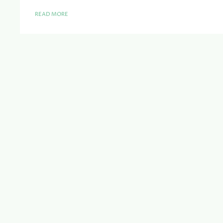
READ MORE