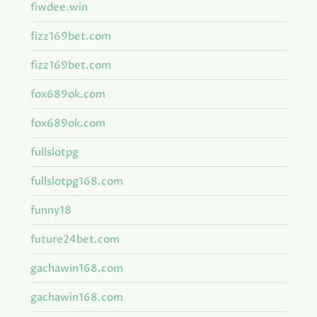
fiwdee.win
fizz169bet.com
fizz169bet.com
fox689ok.com
fox689ok.com
fullslotpg
fullslotpg168.com
funny18
future24bet.com
gachawin168.com
gachawin168.com