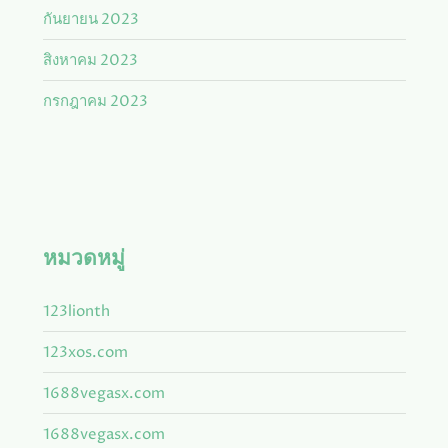
กันยายน 2023
สิงหาคม 2023
กรกฎาคม 2023
หมวดหมู่
123lionth
123xos.com
1688vegasx.com
1688vegasx.com