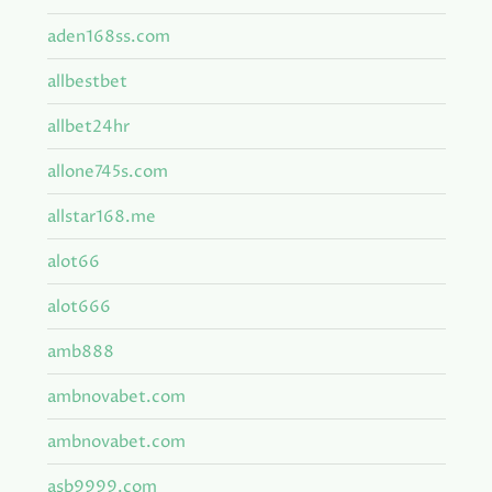
aden168ss.com
allbestbet
allbet24hr
allone745s.com
allstar168.me
alot66
alot666
amb888
ambnovabet.com
ambnovabet.com
asb9999.com