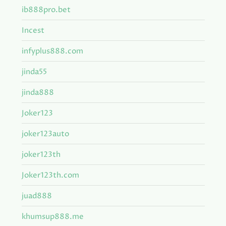
ib888pro.bet
Incest
infyplus888.com
jinda55
jinda888
Joker123
joker123auto
joker123th
Joker123th.com
juad888
khumsup888.me