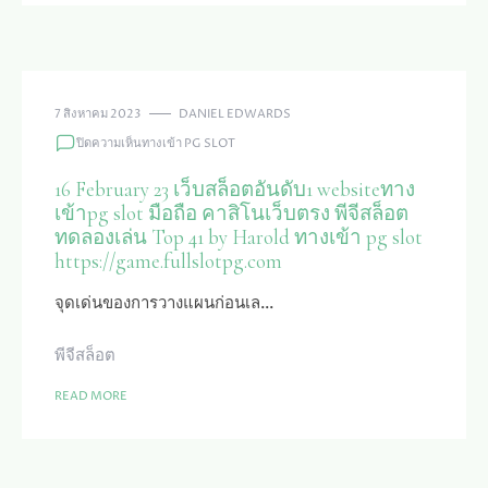
ยูส
PG
SLOT
ชนะ
ง่าย
TOP
7 สิงหาคม 2023
DANIEL EDWARDS
9
บน
ปิดความเห็น
ทางเข้า PG SLOT
BY
16
CHANG
FEBRUARY
16 February 23 เว็บสล็อตอันดับ1 websiteทาง
PGSLOTX.CO
23
7
เข้าpg slot มือถือ คาสิโนเว็บตรง พีจีสล็อต
เว็บ
พ.ย.
ทดลองเล่น Top 41 by Harold ทางเข้า pg slot
สล็อต
2023
https://game.fullslotpg.com
อันดับ1
WEBSITEทาง
จุดเด่นของการวางแผนก่อนเล…
เข้าPG
SLOT
มือ
พีจีสล็อต
ถือ
คา
READ MORE
สิ
โน
เว็บ
ตรง