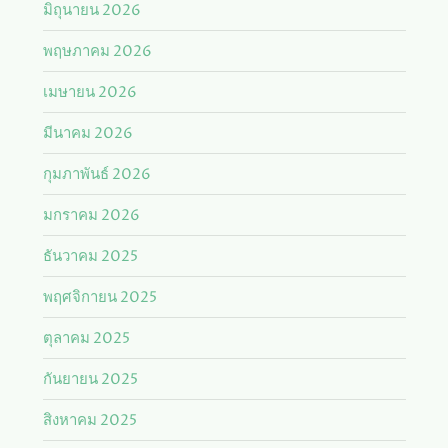
มิถุนายน 2026
พฤษภาคม 2026
เมษายน 2026
มีนาคม 2026
กุมภาพันธ์ 2026
มกราคม 2026
ธันวาคม 2025
พฤศจิกายน 2025
ตุลาคม 2025
กันยายน 2025
สิงหาคม 2025