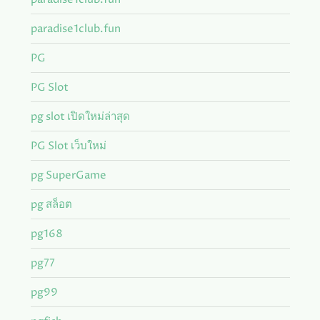
paradise1club.fun
PG
PG Slot
pg slot เปิดใหม่ล่าสุด
PG Slot เว็บใหม่
pg SuperGame
pg สล็อต
pg168
pg77
pg99