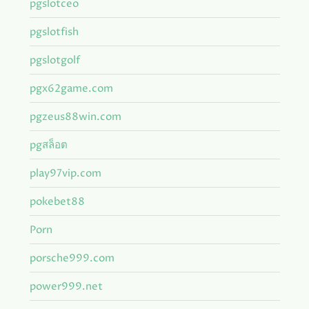
pgslotceo
pgslotfish
pgslotgolf
pgx62game.com
pgzeus88win.com
pgสล็อต
play97vip.com
pokebet88
Porn
porsche999.com
power999.net