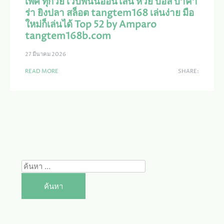
เพศ ทุกวัย เว็บพนันออนไลน์ หวย บอล บาคา
ร่า ยิงปลา สล็อต tangtem168 เล่นง่าย มือ
ใหม่ก็เล่นได้ Top 52 by Amparo
tangtem168b.com
27 มีนาคม 2026
READ MORE
SHARE:
ค้นหา
สำหรับ: