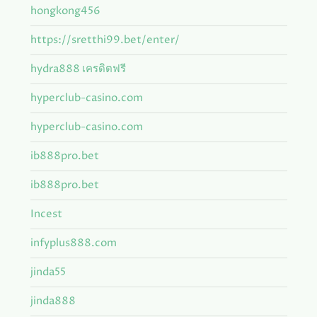
hongkong456
https://sretthi99.bet/enter/
hydra888 เครดิตฟรี
hyperclub-casino.com
hyperclub-casino.com
ib888pro.bet
ib888pro.bet
Incest
infyplus888.com
jinda55
jinda888