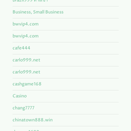
brazil999 ทางเข้า
Business, Small Business
bwvip4.com
bwvip4.com
cafe444
carlo999.net
carlo999.net
cashgame168
Casino
chang7777
chinatown888.win