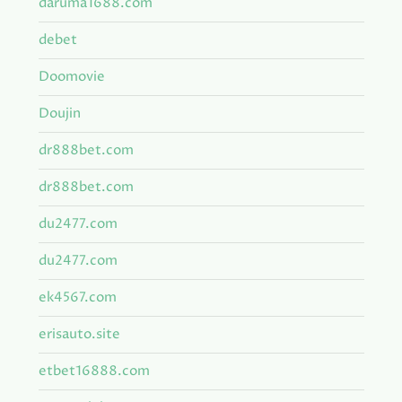
daruma1688.com
debet
Doomovie
Doujin
dr888bet.com
dr888bet.com
du2477.com
du2477.com
ek4567.com
erisauto.site
etbet16888.com