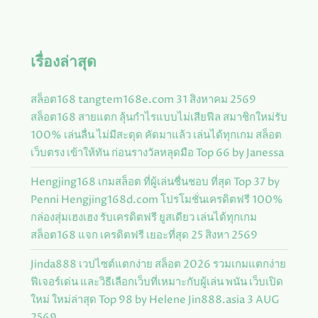
เรื่องล่าสุด
สล็อต168 tangtem168e.com 31 สิงหาคม 2569
สล็อต168 สายแตก ลุ้นกำไรแบบไม่เสียฟีล สมาชิกใหม่รับ
100% เล่นลื่น ไม่มีสะดุด คัดมาแล้ว เล่นได้ทุกเกม สล็อต
เว็บตรง เข้าให้ทัน ก่อนรางวัลหลุดมือ Top 66 by Janessa
Hengjing168 เกมสล็อต ที่ผู้เล่นชื่นชอบ ที่สุด Top 37 by
Penni Hengjing168d.com โปรโมชั่นเครดิตฟรี 100%
กล่องสุ่มเฮงเฮง รับเครดิตฟรี ยูสเดียว เล่นได้ทุกเกม
สล็อต168 แจก เครดิตฟรี เยอะที่สุด 25 สิงหา 2569
Jinda888 เวปไซต์แตกง่าย สล็อต 2026 รวมเกมแตกง่าย
ฟีเจอร์เด่น และวิธีเลือกเว็บที่เหมาะกับผู้เล่น พนัน เว็บเปิด
ใหม่ ใหม่ล่าสุด Top 98 by Helene Jin888.asia 3 AUG
2569