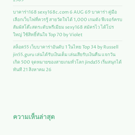
บาคาร่า168 sexy168c.com 6 AUG 69 บาคาร่า คู่มือ
เลือกเว็บไพ่ที่ควรรู้ สายวัดใจได้ 1,000 เกมดัง ฟีเจอร์ครบ
สัมผัสโต๊ะสดระดับพรีเมียม sexy168 สมัครไว ได้โปร
ใหญ่ ใช้สิทธิ์ทันใจ Top 70 by Violet
สล็อต55 เว็บบาคาร่าอันดับ 1 ในไทย Top 34 by Russell
jin55.guru เล่นได้รับเงินเต็ม เล่นเสียรับเงินคืน แจกวัน
เกิด 500 จุดหมายของสายเกมทั่วโลก jinda55 เริ่มสนุกได้
ทันที 21 สิงหาคม 26
ความเห็นล่าสุด