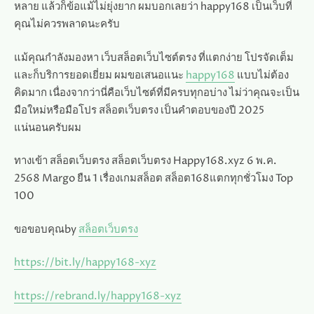
หลาย แล้วก็ข้อแม้ไม่ยุ่งยาก ผมบอกเลยว่า happy168 เป็นเว็บที่
คุณไม่ควรพลาดนะครับ
แม้คุณกำลังมองหา เว็บสล็อตเว็บไซต์ตรง ที่แตกง่าย โปรจัดเต็ม
และก็บริการยอดเยี่ยม ผมขอเสนอแนะ
happy168
แบบไม่ต้อง
คิดมาก เนื่องจากว่านี่คือเว็บไซต์ที่มีครบทุกอบ่าง ไม่ว่าคุณจะเป็น
มือใหม่หรือมือโปร สล็อตเว็บตรง เป็นคำตอบของปี 2025
แน่นอนครับผม
ทางเข้า สล็อตเว็บตรง สล็อตเว็บตรง Happy168.xyz 6 พ.ค.
2568 Margo ยืน 1 เรื่องเกมสล็อต สล็อต168แตกทุกชั่วโมง Top
100
ขอขอบคุณby
สล็อตเว็บตรง
https://bit.ly/happy168-xyz
https://rebrand.ly/happy168-xyz