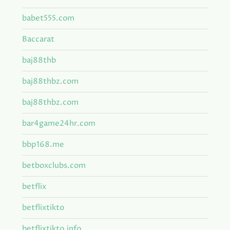
babet555.com
Baccarat
baj88thb
baj88thbz.com
baj88thbz.com
bar4game24hr.com
bbp168.me
betboxclubs.com
betflix
betflixtikto
betflixtikto.info