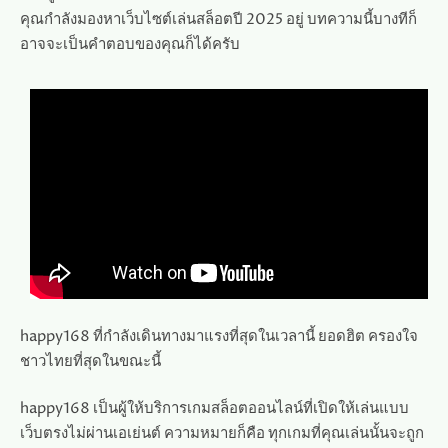
ร่า
คุณกำลังมองหาเว็บไซต์เล่นสล็อตปี 2025 อยู่ บทความนี้บางทีก็
ยิง
อาจจะเป็นคำตอบของคุณก็ได้ครับ
ปลา
กีฬา
สล็
แทง
หวย
อัต
า
รา
จ่าย
มาก
ที่สุด
TO
98
BY
MA
happy168 ที่กำลังเดินทางมาแรงที่สุดในเวลานี้ ยอดฮิต ครองใจ
ชาวไทยที่สุดในขณะนี้
happy168 เป็นผู้ให้บริการเกมสล็อตออนไลน์ที่เปิดให้เล่นแบบ
เว็บตรงไม่ผ่านเอเย่นต์ ความหมายก็คือ ทุกเกมที่คุณเล่นนั้นจะถูก