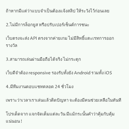
ถ้าหากมีแต่ว่าแบบจำเป็นต้องแจ้งสลิป ให้ระวังไว้ก่อนเลย
2.ไม่มีการล็อกยูส หรือปรับเปอร์เซ็นต์การชนะ
เว็บตรงจะส่ง API ตรงจากค่ายเกม ไม่มีสิทธิ์แตะเรทการออก
รางวัล
3.สามารถเล่นผ่านมือถือได้จริง ไม่กระตุก
เว็บดีจำต้อง responsive รองรับทั้งยัง Android รวมทั้ง iOS
4.มีทีมงานตอบแชทตลอด 24 ชั่วโมง
เพราะว่าเวลาเราเล่นแล้วติดปัญหา จะต้องมีคนช่วยเหลือในทันที
โปรเด็ดจาก แจกจัดเต็มแต่ละวัน มีแม้กระนั้นคำว่าคุ้มกับคุ้ม
แน่นอน !