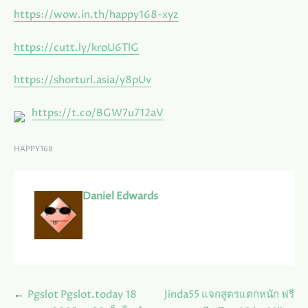
https://wow.in.th/happy168-xyz
https://cutt.ly/kroU6TlG
https://shorturl.asia/y8pUv
https://t.co/BGW7u712aV
HAPPY168
Daniel Edwards
แนะแนว
Pgslot Pgslot.today 18
Jinda55 แจกสูตรแตกหนัก ฟรี