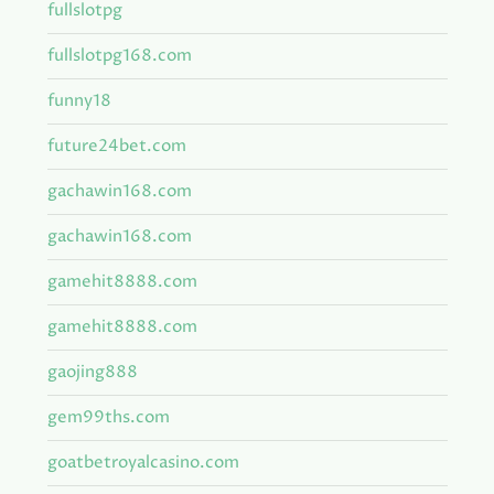
fullslotpg
fullslotpg168.com
funny18
future24bet.com
gachawin168.com
gachawin168.com
gamehit8888.com
gamehit8888.com
gaojing888
gem99ths.com
goatbetroyalcasino.com