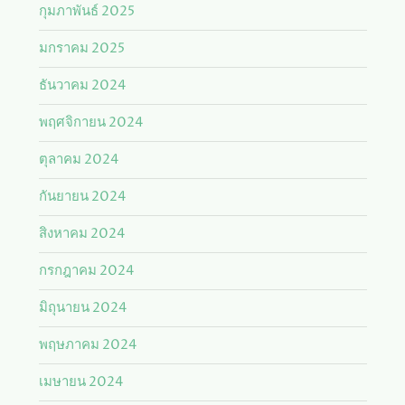
กุมภาพันธ์ 2025
มกราคม 2025
ธันวาคม 2024
พฤศจิกายน 2024
ตุลาคม 2024
กันยายน 2024
สิงหาคม 2024
กรกฎาคม 2024
มิถุนายน 2024
พฤษภาคม 2024
เมษายน 2024