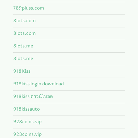
789pluss.com
8lots.com
8lots.com
8lots.me
8lots.me
918Kiss
918kiss login download
918kiss ดาวน์โหลด
918kissauto
928coins.vip
928coins.vip