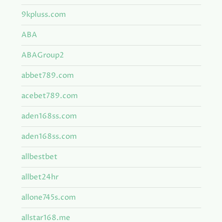
9kpluss.com
ABA
ABAGroup2
abbet789.com
acebet789.com
aden168ss.com
aden168ss.com
allbestbet
allbet24hr
allone745s.com
allstar168.me