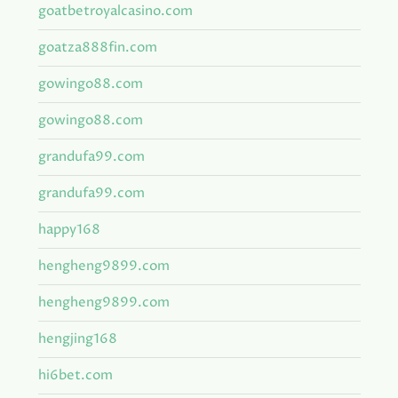
goatbetroyalcasino.com
goatza888fin.com
gowingo88.com
gowingo88.com
grandufa99.com
grandufa99.com
happy168
hengheng9899.com
hengheng9899.com
hengjing168
hi6bet.com