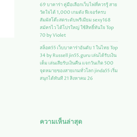
69 บาคาร่า คู่มือเลือกเว็บไพ่ที่ควรรู้ สาย
วัดใจได้ 1,000 เกมดัง ฟีเจอร์ครบ
สัมผัสโต๊ะสดระดับพรีเมียม sexy168
JING168
สมัครไว ได้โปรใหญ่ ใช้สิทธิ์ทันใจ Top
ำ
70 by Violet
สล็อต55 เว็บบาคาร่าอันดับ 1 ในไทย Top
34 by Russell jin55.guru เล่นได้รับเงิน
เต็ม เล่นเสียรับเงินคืน แจกวันเกิด 500
จุดหมายของสายเกมทั่วโลก jinda55 เริ่ม
สนุกได้ทันที 21 สิงหาคม 26
MARIE
JING168.TV
ความเห็นล่าสุด