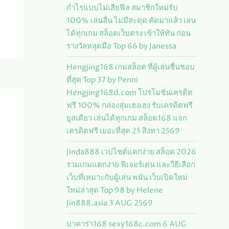
กำไรแบบไม่เสียฟีล สมาชิกใหม่รับ
100% เล่นลื่น ไม่มีสะดุด คัดมาแล้ว เล่น
ได้ทุกเกม สล็อตเว็บตรง เข้าให้ทัน ก่อน
รางวัลหลุดมือ Top 66 by Janessa
ง
Hengjing168 เกมสล็อต ที่ผู้เล่นชื่นชอบ
ที่สุด Top 37 by Penni
Hengjing168d.com โปรโมชั่นเครดิต
ฟรี 100% กล่องสุ่มเฮงเฮง รับเครดิตฟรี
ยูสเดียว เล่นได้ทุกเกม สล็อต168 แจก
เครดิตฟรี เยอะที่สุด 25 สิงหา 2569
Jinda888 เวปไซต์แตกง่าย สล็อต 2026
รวมเกมแตกง่าย ฟีเจอร์เด่น และวิธีเลือก
เว็บที่เหมาะกับผู้เล่น พนัน เว็บเปิดใหม่
ใหม่ล่าสุด Top 98 by Helene
Jin888.asia 3 AUG 2569
บาคาร่า168 sexy168c.com 6 AUG