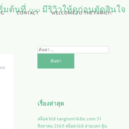
่มต้นที่ 500 มีริวิวให้ดูก่อนตัดสินใจ
OG
CONTACT
WELCOME TO THE FAMILY!
ค้นหา
สำหรับ:
168
JING168
าคม
JING168
ก
เรื่องล่าสุด
สล็อต168 tangtem168e.com 31
สิงหาคม 2569 สล็อต168 สายแตก ลุ้น