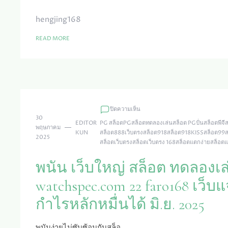
hengjing168
READ MORE
บน
ปิดความเห็น
30
พนัน
EDITOR
PG สล็อต
PGสล็อต
ทดลองเล่นสล็อต PG
ปั่นสล็อต
พีจี
พฤษภาคม
เว็บ
KUN
สล็อต888เว็บตรง
สล็อต918
สล็อต918KISS
สล็อต99
ส
2025
ใหญ่
สล็อตเว็บตรง
สล็อตเว็บตรง 168
สล็อตแตกง่าย
สล็อตแ
สล็อต
ทดลอง
พนัน เว็บใหญ่ สล็อต ทดลองเล่
เล่น
TOP
watchspec.com 22 faro168 เว็บ
24
BY
กำไรหลักหมื่นได้ มิ.ย. 2025
ANITA
สล็อต168
WATCHSPEC.COM
พนันง่ายไม่ซับซ้อนกับสล็อ…