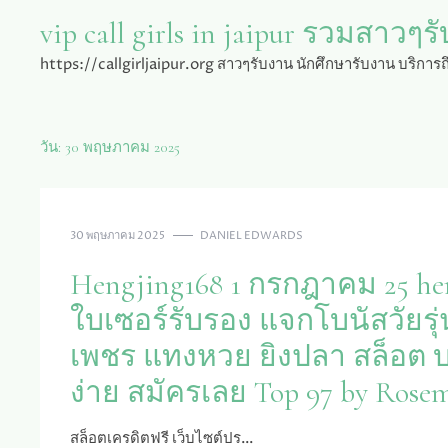
Skip
vip call girls in jaipur รวมสาวๆรั
to
content
https://callgirljaipur.org สาวๆรับงาน นักศึกษารับงาน บริการถึ
วัน:
30 พฤษภาคม 2025
30 พฤษภาคม 2025
DANIEL EDWARDS
Hengjing168 1 กรกฎาคม 25 hen
ใบเซอร์รับรอง แจกโบนัสวัยรุ่น
เพชร แทงหวย ยิงปลา สล็อต 
ง่าย สมัครเลย Top 97 by Rosem
สล็อตเครดิตฟรี เว็บไซต์ปร…