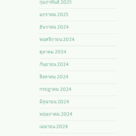
กุมภาพันธ์ 2025
มกราคม 2025
ธันวาคม 2024
พฤศจิกายน 2024
ตุลาคม 2024
กันยายน 2024
สิงหาคม 2024
กรกฎาคม 2024
มิถุนายน 2024
พฤษภาคม 2024
เมษายน 2024