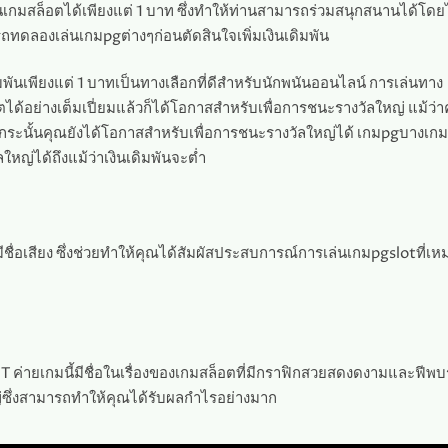
นเกมสล็อตได้เพียงแต่ 1 บาท ซึ่งทำให้ท่านสามารถร่วมสนุกสนานได้โดย
รถทดลองเล่นเกมpgต่างๆก่อนตัดสินใจเพิ่มเงินเดิมพัน
ดิมพันเพียงแต่ 1 บาทเป็นทางเลือกที่ดีสำหรับนักพนันออนไลน์ การเล่นทาง
ได้อย่างเต็มเปี่ยมแล้วก็ได้โอกาสสำหรับเพื่อการชนะรางวัลใหญ่ แม้ว่
 แม้กระนั้นคุณยังได้โอกาสสำหรับเพื่อการชนะรางวัลใหญ่ได้ เกมpgบางเกม
ใหญ่ได้ถึงแม้ว่าเงินเดิมพันจะต่ำ
ีชื่อเสียง ซึ่งช่วยทำให้คุณได้สัมผัสประสบการณ์การเล่นเกมpgslotที่เ
 ค่ายเกมนี้มีชื่อในเรื่องของเกมสล็อตที่มีกราฟิกสวยสดงดงามและฟีพบร
ญ่ซึ่งสามารถทำให้คุณได้รับผลกำไรอย่างมาก