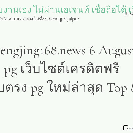
บงานเอง ไม่ผ่านเอเจนท์ เชื่อถือได้ เริ
BL
งใจ ตามแต่ตกลง ไม่ทิ้งงาน callgirl jaipur
ngjing168.news 6 Augus
pg เว็บไซต์เครดิตฟรี
ว็บตรง pg ใหม่ล่าสุด Top 
ปิ