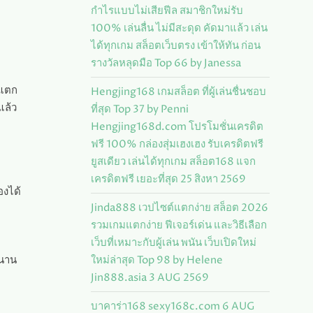
กำไรแบบไม่เสียฟีล สมาชิกใหม่รับ
เล่น
สล็อต
100% เล่นลื่น ไม่มีสะดุด คัดมาแล้ว เล่น
PG
ได้ทุกเกม สล็อตเว็บตรง เข้าให้ทัน ก่อน
HENGJING168.NEWS
รางวัลหลุดมือ Top 66 by Janessa
6
AUGUST
่แตก
Hengjing168 เกมสล็อต ที่ผู้เล่นชื่นชอบ
2024
ทดลอง
แล้ว
ที่สุด Top 37 by Penni
เล่น
Hengjing168d.com โปรโมชั่นเครดิต
สล็อต
ฟรี 100% กล่องสุ่มเฮงเฮง รับเครดิตฟรี
PG
เว็บไซต์
ยูสเดียว เล่นได้ทุกเกม สล็อต168 แจก
เครดิต
เครดิตฟรี เยอะที่สุด 25 สิงหา 2569
ฟรี
องได้
ล่าสุด
Jinda888 เวปไซต์แตกง่าย สล็อต 2026
CASINO
รวมเกมแตกง่าย ฟีเจอร์เด่น และวิธีเลือก
ONLINEเว็บ
ตรง
เว็บที่เหมาะกับผู้เล่น พนัน เว็บเปิดใหม่
บ
PG
ใหม่ล่าสุด Top 98 by Helene
อนาน
ใหม่
Jin888.asia 3 AUG 2569
ล่าสุด
TOP
บาคาร่า168 sexy168c.com 6 AUG
86