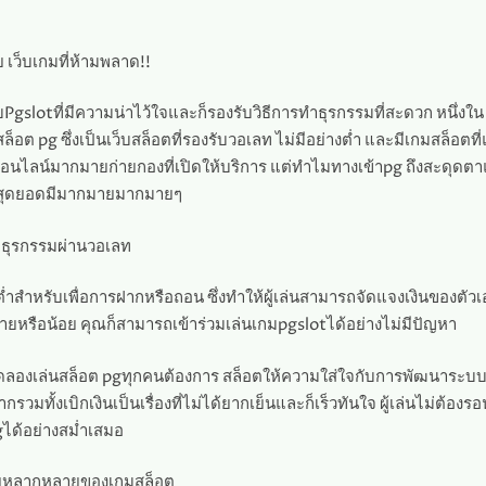
 เว็บเกมที่ห้ามพลาด!!
บเว็บPgslotที่มีความน่าไว้ใจและก็รองรับวิธีการทำธุรกรรมที่สะดวก หนึ่งใน
สล็อต pg ซึ่งเป็นเว็บสล็อตที่รองรับวอเลท ไม่มีอย่างต่ำ และมีเกมสล็อตที
อตออนไลน์มากมายก่ายกองที่เปิดให้บริการ แต่ทำไมทางเข้าpg ถึงสะดุดตา
อกที่สุดยอดมีมากมายมากมายๆ
ทำธุรกรรมผ่านวอเลท
ำหรับเพื่อการฝากหรือถอน ซึ่งทำให้ผู้เล่นสามารถจัดแจงเงินของตัวเ
มายหรือน้อย คุณก็สามารถเข้าร่วมเล่นเกมpgslotได้อย่างไม่มีปัญหา
เกมทดลองเล่นสล็อต pgทุกคนต้องการ สล็อตให้ความใส่ใจกับการพัฒนาระบ
ทั้งเบิกเงินเป็นเรื่องที่ไม่ได้ยากเย็นและก็เร็วทันใจ ผู้เล่นไม่ต้องร
gได้อย่างสม่ำเสมอ
มายหลากหลายของเกมสล็อต