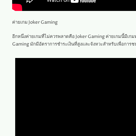
ค่ายเกม Joker Gaming
อีกหนึ่งค่ายเกมที่ไม่ควรพลาดคือ Joker Gaming ค่ายเกมนี้มีเก
Gaming มักมีอัตราการชำระเงินที่สูงและจังหวะสำหรับเพื่อการชนะ