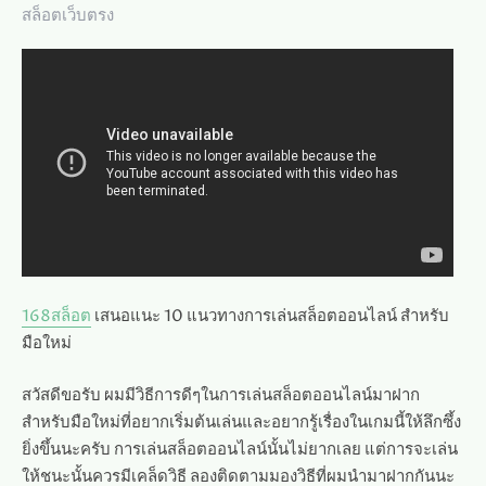
เว็บ
สล็อตเว็บตรง
ตรง
15
ก.ค.
256
สล็
เปิด
โอก
ให้
คน
งบ
น้อ
เว็บ
แท้
ไม่มี
168สล็อต
เสนอแนะ 10 แนวทางการเล่นสล็อตออนไลน์ สำหรับ
ขั้น
ต่ำ
มือใหม่
แจก
โบน
สวัสดีขอรับ ผมมีวิธีการดีๆในการเล่นสล็อตออนไลน์มาฝาก
24
สำหรับมือใหม่ที่อยากเริ่มต้นเล่นและอยากรู้เรื่องในเกมนี้ให้ลึกซึ้ง
ช.ม.
สล็
ยิ่งขึ้นนะครับ การเล่นสล็อตออนไลน์นั้นไม่ยากเลย แต่การจะเล่น
เว็บ
ให้ชนะนั้นควรมีเคล็ดวิธี ลองติดตามมองวิธีที่ผมนำมาฝากกันนะ
ตรง