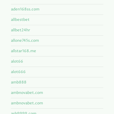
aden168ss.com
allbestbet
allbet24hr
allone745s.com
allstar168.me
alot66
alot666
amb888
ambnovabet.com
ambnovabet.com
asb9999.com