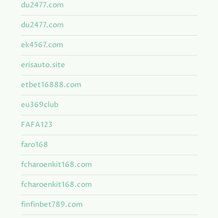
du2477.com
du2477.com
ek4567.com
erisauto.site
etbet16888.com
eu369club
FAFA123
faro168
fcharoenkit168.com
fcharoenkit168.com
finfinbet789.com