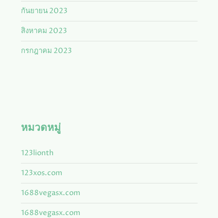
กันยายน 2023
สิงหาคม 2023
กรกฎาคม 2023
หมวดหมู่
123lionth
123xos.com
1688vegasx.com
1688vegasx.com