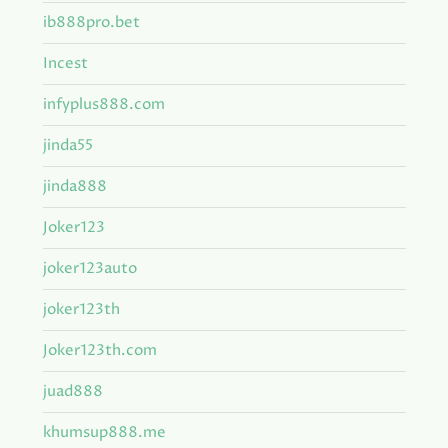
ib888pro.bet
Incest
infyplus888.com
jinda55
jinda888
Joker123
joker123auto
joker123th
Joker123th.com
juad888
khumsup888.me