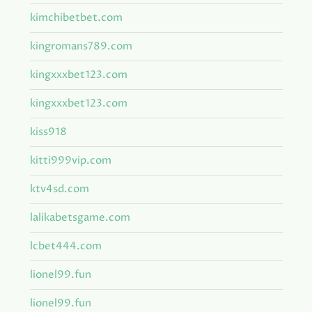
kimchibetbet.com
kingromans789.com
kingxxxbet123.com
kingxxxbet123.com
kiss918
kitti999vip.com
ktv4sd.com
lalikabetsgame.com
lcbet444.com
lionel99.fun
lionel99.fun