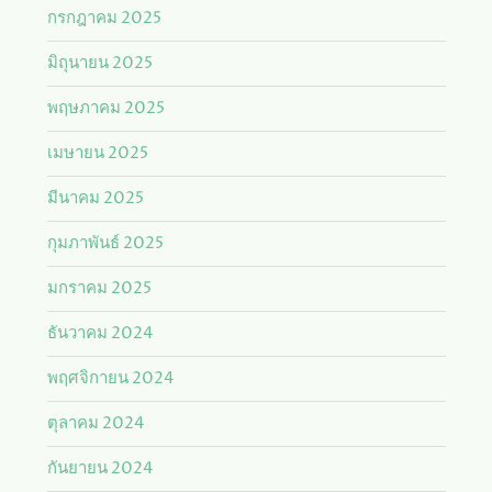
กรกฎาคม 2025
มิถุนายน 2025
พฤษภาคม 2025
เมษายน 2025
มีนาคม 2025
กุมภาพันธ์ 2025
มกราคม 2025
ธันวาคม 2024
พฤศจิกายน 2024
ตุลาคม 2024
กันยายน 2024