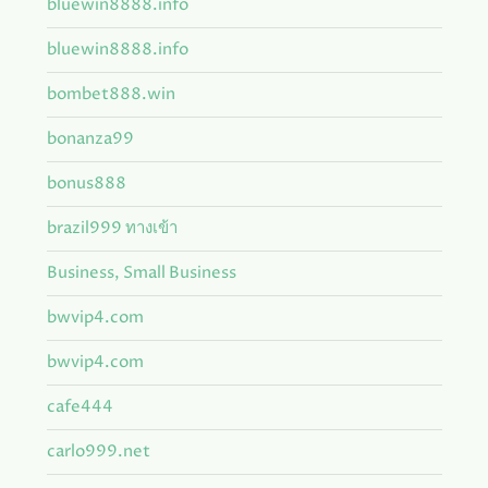
bluewin8888.info
bluewin8888.info
bombet888.win
bonanza99
bonus888
brazil999 ทางเข้า
Business, Small Business
bwvip4.com
bwvip4.com
cafe444
carlo999.net