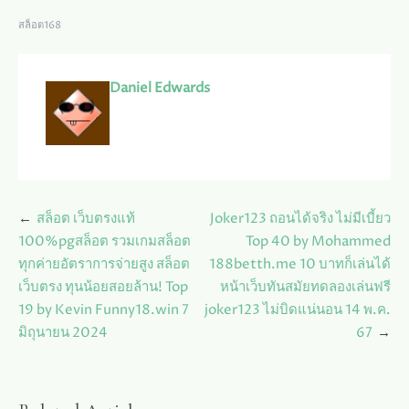
สล็อต168
Daniel Edwards
แนะแนว
สล็อต เว็บตรงแท้
Joker123 ถอนได้จริง ไม่มีเบี้ยว
เรื่อง
100%pgสล็อต รวมเกมสล็อต
Top 40 by Mohammed
ทุกค่ายอัตราการจ่ายสูง สล็อต
188betth.me 10 บาทก็เล่นได้
เว็บตรง ทุนน้อยสอยล้าน! Top
หน้าเว็บทันสมัยทดลองเล่นฟรี
19 by Kevin Funny18.win 7
joker123 ไม่บิดแน่นอน 14 พ.ค.
มิถุนายน 2024
67