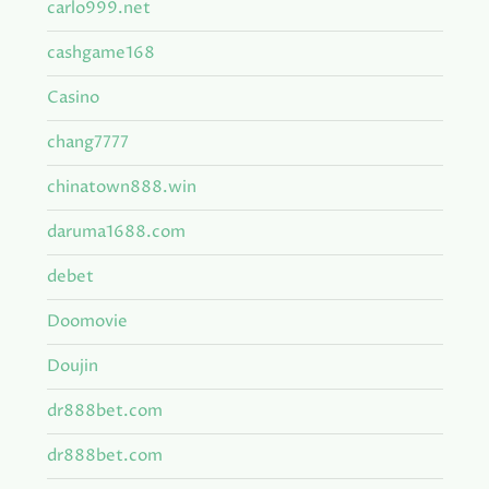
carlo999.net
cashgame168
Casino
chang7777
chinatown888.win
daruma1688.com
debet
Doomovie
Doujin
dr888bet.com
dr888bet.com