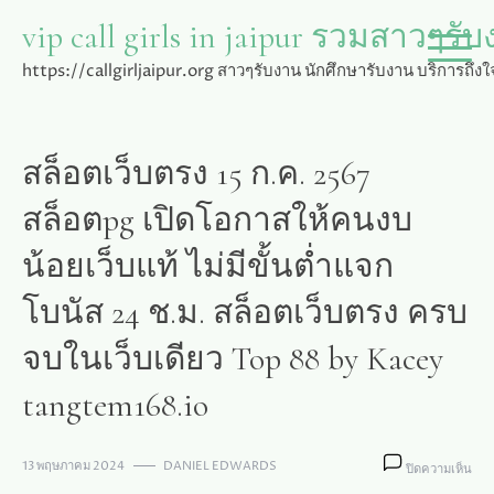
Skip
vip call girls in jaipur รวมสาวๆรับง
to
content
https://callgirljaipur.org สาวๆรับงาน นักศึกษารับงาน บริการถึงใจ
สล็อตเว็บตรง 15 ก.ค. 2567
สล็อตpg เปิดโอกาสให้คนงบ
น้อยเว็บแท้ ไม่มีขั้นต่ำแจก
โบนัส 24 ช.ม. สล็อตเว็บตรง ครบ
จบในเว็บเดียว Top 88 by Kacey
tangtem168.io
บน
13 พฤษภาคม 2024
DANIEL EDWARDS
ปิดความเห็น
สล็