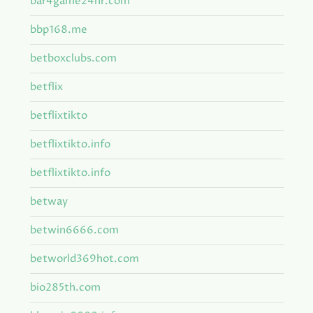
bar4game24hr.com
bbp168.me
betboxclubs.com
betflix
betflixtikto
betflixtikto.info
betflixtikto.info
betway
betwin6666.com
betworld369hot.com
bio285th.com