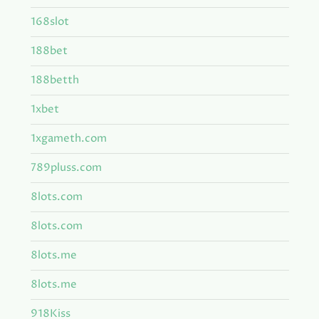
168slot
188bet
188betth
1xbet
1xgameth.com
789pluss.com
8lots.com
8lots.com
8lots.me
8lots.me
918Kiss