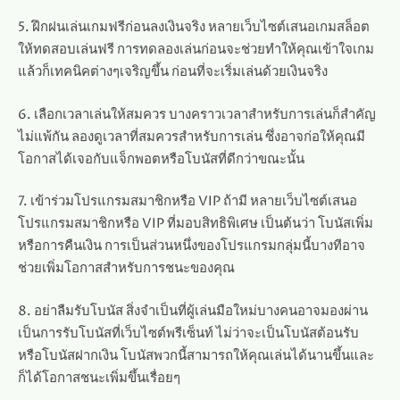
5. ฝึกฝนเล่นเกมฟรีก่อนลงเงินจริง หลายเว็บไซต์เสนอเกมสล็อต
ให้ทดสอบเล่นฟรี การทดลองเล่นก่อนจะช่วยทำให้คุณเข้าใจเกม
แล้วก็เทคนิคต่างๆเจริญขึ้น ก่อนที่จะเริ่มเล่นด้วยเงินจริง
6. เลือกเวลาเล่นให้สมควร บางคราวเวลาสำหรับการเล่นก็สำคัญ
ไม่แพ้กัน ลองดูเวลาที่สมควรสำหรับการเล่น ซึ่งอาจก่อให้คุณมี
โอกาสได้เจอกับแจ็กพอตหรือโบนัสที่ดีกว่าขณะนั้น
7. เข้าร่วมโปรแกรมสมาชิกหรือ VIP ถ้ามี หลายเว็บไซต์เสนอ
โปรแกรมสมาชิกหรือ VIP ที่มอบสิทธิพิเศษ เป็นต้นว่า โบนัสเพิ่ม
หรือการคืนเงิน การเป็นส่วนหนึ่งของโปรแกรมกลุ่มนี้บางทีอาจ
ช่วยเพิ่มโอกาสสำหรับการชนะของคุณ
8. อย่าลืมรับโบนัส สิ่งจำเป็นที่ผู้เล่นมือใหม่บางคนอาจมองผ่าน
เป็นการรับโบนัสที่เว็บไซต์พรีเซ็นท์ ไม่ว่าจะเป็นโบนัสต้อนรับ
หรือโบนัสฝากเงิน โบนัสพวกนี้สามารถให้คุณเล่นได้นานขึ้นและ
ก็ได้โอกาสชนะเพิ่มขึ้นเรื่อยๆ