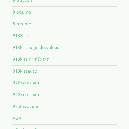
8lots.com
8lots.me
8lots.me
918Kiss
918kiss login download
918kiss ดาวน์โหลด
918kissauto
928coins.vip
928coins.vip
9kpluss.com
ABA