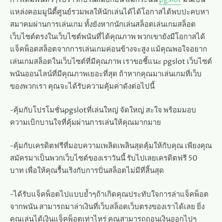
24
แหล่งคอมมูนิตี้ศูนย์รวมพลให้นักเล่นได้ได้โอกาสได้พบปะคบหา
สมาคมผ่านการเล่นเกม ทั้งยังหากนักเล่นสล็อตเล่นเกมสล็อต
เว็บไซต์ตรงในเว็บไซต์พนันที่ได้คุณภาพ พวกเขายังมีโอกาสได้
แจ็คพ็อตสล็อตจากการเล่นเกมค่อนข้างจะสูง แม้คุณพอใจอยาก
เล่นเกมสล็อตในเว็บไซต์ที่มีคุณภาพ เราขอชี้แนะ pgslot เว็บไซต์
พนันออนไลน์ที่มีคุณภาพเยอะที่สุด ถ้าหากคุณมาเล่นเกมที่เว็บ
ของพวกเรา คุณจะได้รับความคุ้มค่าดังต่อไปนี้
-คุ้มกับโปรโมชั่นpgslotที่เล่นใหญ่ จัดใหญ่ สะใจ พร้อมมอบ
ความเบิกบานใจที่คุ้มผ่านการเล่นให้คุณมากมาย
-คุ้มกับเครดิตฟรีที่มอบความเพลิดเพลินสุดคุ้มให้กับคุณ เพียงคุณ
สมัครมาเป็นพวกเว็บไซต์ของเราวันนี้ รับไปเลยเครดิตฟรี 50
บาท เพื่อให้คุณรื้นเริงกับการปั่นสล็อตไม่มีที่สิ้นสุด
-ได้รับแจ็คพ็อตไปแบบย้ำๆถ้าเกิดคุณประทับใจการล่าแจ็คพ็อต
จากพนัน สามารถมาล่าเงินที่เว็บสล็อตเว็บตรงของเราได้เลย ยิ่ง
คุณเล่นได้เงินแจ็คพ็อตเท่าไหร่ คุณสามารถถอนเงินออกไปๆ