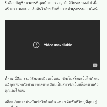
5.เลือกบัญชีธนาคารที่คุณต้องการจะผูกใกล้กับระบบลงไป เพื่อ
สร้างความสะดวกเร็วทันใจสำหรับเพื่อการทำธุรกรรมออนไลน์
ทั้หมดนี้คือกรรมวิธีลงทะเบียนเป็นสมาชิกเว็บสล็อตเว็บไซต์ตรง
แม้คุณพึงพอใจสามารถลงทะเบียนเป็นสมาชิกเว็บสล็อตด้วยตัว
คุณเองได้เลย
สล็อตเว็บตรง มัน บันเทิงใจตื่นเต้น แหล่งเดิมพันที่ใหญ่ที่สุดอยู่