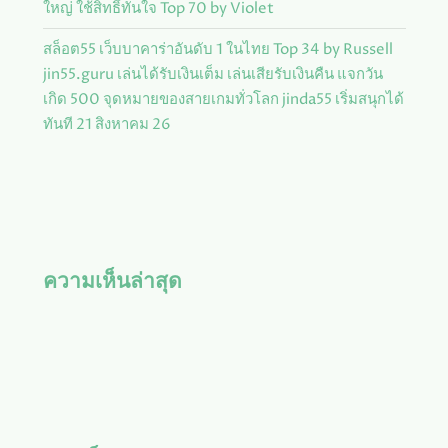
ใหญ่ ใช้สิทธิ์ทันใจ Top 70 by Violet
สล็อต55 เว็บบาคาร่าอันดับ 1 ในไทย Top 34 by Russell
jin55.guru เล่นได้รับเงินเต็ม เล่นเสียรับเงินคืน แจกวัน
เกิด 500 จุดหมายของสายเกมทั่วโลก jinda55 เริ่มสนุกได้
ทันที 21 สิงหาคม 26
ความเห็นล่าสุด