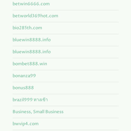
betwin6666.com
betworld369hot.com
bio285th.com
bluewin8888.info
bluewin8888.info
bombet888.win
bonanza99
bonus888
brazil999 ทางเข้า
Business, Small Business
bwvip4.com