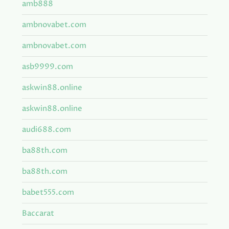
amb888
ambnovabet.com
ambnovabet.com
asb9999.com
askwin88.online
askwin88.online
audi688.com
ba88th.com
ba88th.com
babet555.com
Baccarat