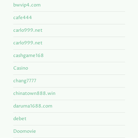
bwvip4.com
cafe444
carlo999.net
carlo999.net
cashgame168
Casino
chang7777
chinatown888.win
daruma1688.com
debet
Doomovie