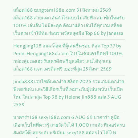
สล็อต168 tangtem168e.com 31 สิงหาคม 2569
สล็อต168 สายแตก ลุ้นกำไรแบบไม่เสียฟีล สมาชิกใหม่รับ
100% เล่นลื่น ไม่มีสะดุด คัดมาแล้ว เล่นได้ทุกเกม สล็อต
เว็บตรง เข้าให้ทัน ก่อนรางวัลหลุดมือ Top 66 by Janessa
Hengjing168 เกมสล็อต ที่ผู้เล่นชื่นชอบ ที่สุด Top 37 by
Penni Hengjing168d.com โปรโมชั่นเครดิตฟรี 100%
กล่องสุ่มเฮงเฮง รับเครดิตฟรี ยูสเดียว เล่นได้ทุกเกม
สล็อต168 แจก เครดิตฟรี เยอะที่สุด 25 สิงหา 2569
Jinda888 เวปไซต์แตกง่าย สล็อต 2026 รวมเกมแตกง่าย
ฟีเจอร์เด่น และวิธีเลือกเว็บที่เหมาะกับผู้เล่น พนัน เว็บเปิด
ใหม่ ใหม่ล่าสุด Top 98 by Helene Jin888.asia 3 AUG
2569
บาคาร่า168 sexy168c.com 6 AUG 69 บาคาร่า คู่มือ
เลือกเว็บไพ่ที่ควรรู้ สายวัดใจได้ 1,000 เกมดัง ฟีเจอร์ครบ
สัมผัสโต๊ะสดระดับพรีเมียม sexy168 สมัครไว ได้โปร