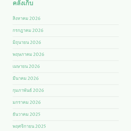
คลังเก็บ
สิงหาคม 2026
กรกฎาคม 2026
มิถุนายน 2026
พฤษภาคม 2026
เมษายน 2026
มีนาคม 2026
กุมภาพันธ์ 2026
มกราคม 2026
ธันวาคม 2025
พฤศจิกายน 2025