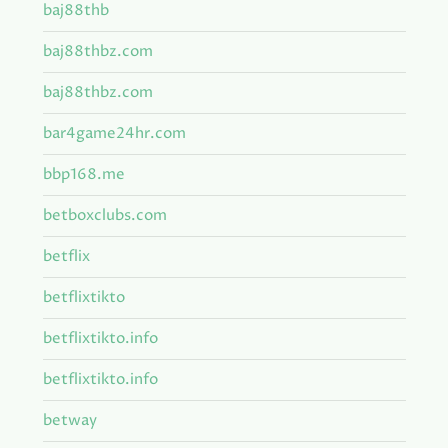
baj88thb
baj88thbz.com
baj88thbz.com
bar4game24hr.com
bbp168.me
betboxclubs.com
betflix
betflixtikto
betflixtikto.info
betflixtikto.info
betway