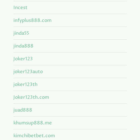
Incest
infyplus888.com
jinda55
jinda888
Joker123
joker123auto
joker123th
Joker123th.com
juad888
khumsup888.me
kimchibetbet.com