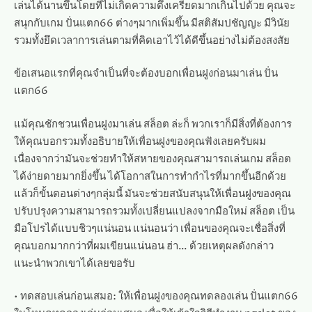
เล่นได้นานขึ้นโดยที่ไม่เกิดความตึงเครียดมากเกินไปด้วย คุณจะ
สนุกกับเกม ปั่นแตก66 ต่างๆมากเพิ่มขึ้น มีสติสัมปชัญญะ มีวินัย
รวมทั้งยึดเวลาการเล่นตามที่คิดเอาไว้ได้ดีขึ้นอย่างไม่ต้องสงสัย
ข้อเสนอแรกที่คุณจำเป็นที่จะต้องบอกเพื่อนฝูงก่อนมาเล่น ปั่น
แตก66
แม้คุณชักชวนเพื่อนฝูงมาเล่น สล็อต ล่ะก็ พวกเราก็มีสิ่งที่ต้องการ
ให้คุณบอกรวมทั้งอธิบายให้เพื่อนฝูงของคุณฟังเลยครับผม
เนื่องจากว่ามันจะช่วยทำให้สหายของคุณสามารถเล่นเกม สล็อต
ได้ง่ายดายมากยิ่งขึ้น ได้โอกาสในการทำกำไรที่มากขึ้นอีกด้วย
แล้วก็ขั้นตอนต่างๆกลุ่มนี้ มันจะช่วยสนับสนุนให้เพื่อนฝูงของคุณ
ปรับปรุงความสามารถรวมทั้งเปลี่ยนแปลงจากมือใหม่ สล็อต เป็น
มือโปรได้แบบชิวๆแน่นอน แน่นอนว่า เพื่อนของคุณจะเชื่อสิ่งที่
คุณบอกมากกว่าที่ผมเขียนแน่นอน ฮ่า… ด้วยเหตุผลดังกล่าว
แนะนำพวกเขาได้เลยขอรับ
• ทดสอบเล่นก่อนเสมอ: ให้เพื่อนฝูงของคุณทดลองเล่น ปั่นแตก66