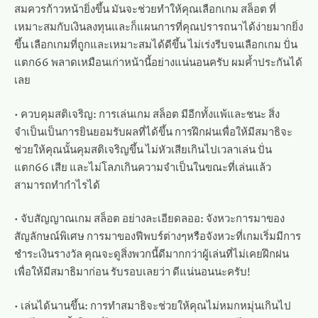
สมควรก้าวหน้ายิ่งขึ้น มันจะช่วยทำให้คุณเลือกเกม สล็อต ที่
เหมาะสมกับเงินลงทุนและก็แผนการที่คุณปรารถนาได้ง่ายมากยิ่ง
ขึ้น เลือกเกมที่ถูกและเหมาะสมได้ดีขึ้น ไม่เร่งรีบจนเลือกเกม ปั่น
แตก66 พลาดเหมือนเก่าหน้านี้อย่างแน่นอนครับ ผมค้ำประกันได้
เลย
• ควบคุมสติเจริญ: การเล่นเกม สล็อต มีอีกทั้งแพ้และชนะ สิ่ง
จำเป็นเป็นการยินยอมรับผลที่ได้ขึ้น การฝึกฝนเพื่อให้มีสมาธิจะ
ช่วยให้คุณนั้นคุมสติเจริญขึ้น ไม่หัวเสียเกินไปเวลาเล่น ปั่น
แตก66 เสีย และไม่โลภเกินความจำเป็นในขณะที่เล่นแล้ว
สามารถทำกำไรได้
• จับสัญญาณเกม สล็อต อย่างละเอียดลออ: จังหวะการมาของ
สัญลักษณ์พิเศษ การมาของฟีพบร์ต่างๆหรือจังหวะที่เกมเริ่มมีการ
ชำระเงินรางวัล คุณจะดูสิ่งพวกนี้ดีมากกว่าผู้เล่นที่ไม่เคยฝึกฝน
เพื่อให้มีสมาธิมาก่อน รับรอบเลยว่า ดีแน่นอนนะครับ!
• เล่นได้นานขึ้น: การทำสมาธิจะช่วยให้คุณไม่หมกหมุ่นเกินไป