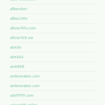
allbestbet
allbet24hr
allone745s.com
allstar168.me
alot66
alot666
amb888
ambnovabet.com
ambnovabet.com
asb9999.com