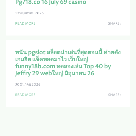
Pg718.co 16 July 69 casino
19 พฤษภาคม 2026
READ MORE
SHARE:
พนัน pgslot สล็อตน่าเล่นที่สุดตอนนี้ ค่ายดัง
เกมฮิต แจ็คพอตมาไว เว็บใหญ่
funny18b.com ทดลองเล่น Top 40 by
Jeffry 29 webใหญ่ มิถุนายน 26
30 มีนาคม 2026
READ MORE
SHARE: