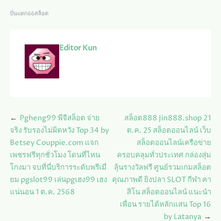
ปั่นแตก66
สล็อต
Editor Kun
แนะแนว
Pgheng99 พีจีสล็อต จ่าย
สล็อต888 Jin888.shop 21
เรื่อง
จริง รับรองไม่ผิดหวัง Top 34 by
ต.ค. 25 สล็อตออนไลน์ เว็บ
Betsey Couppie.com แจก
สล็อตออนไลน์เครือข่าย
เพชรฟรีทุกชั่วโมง โดนที่ไหน
ครอบคลุมทั่วประเทศ กล่องสุ่ม
โกงมา จบที่นี่บริการระดับพรีเมี่
ลุ้นรางวัลฟรี ศูนย์รวมเกมสล็อต
ยม pgslot99 เล่นpgเฮง99 เฮง
คุณภาพดี ยิงปลา SLOT กีฬา คา
แน่นอน 1 ต.ค. 2568
สิโน สล็อตออนไลน์ แนะนำ
เพื่อน รายได้หลักแสน Top 16
by Latanya