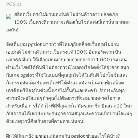
สิ
PGSlot
โน
สล็อตเว็บตรงไม่ผ่านเอเย่นต์ ไม่ผ่านตัวกลาง ปลอดภัย
ออน
เว็บ
100% เว็บตรงที่ตามหาจะต้องเว็บไซต์แห่งนี้เท่านั้น มาทดล
แม่
องกัน!
PG
ทดล
เล่น
จัดเต็มเกม pgslot มากกว่าที่ไหนๆกับสล็อตเว็บตรงไม่ผ่าน
TO
เอเย่นต์ ไม่ผ่านตัวกลาง เว็บตรงแท้ 100% อิมพอร์ตจาก ปั่น
73
แตก66 มีเกมให้เลือกเล่นมากมายก่ายกองกว่า 1,000 เกม เล่น
BY
ผ่านเว็บไซต์ได้ทันที ไม่ต้องดาวน์โหลดหรือจัดตั้งให้ยุ่งยาก สนุก
ISO
PG
กับเกม pgslot ที่ใช่ในแบบที่คุณถูกใจได้ในทันที โปรโมชั่นและ
RAY
กิจกรรมจัดเต็ม รับเครดิตฟรีได้ตั้งแต่สมัครเป็นสมาชิก สล็อต
11
เครดิตฟรีปัจจุบันช่วงนี้ แจกไม่อั้นกันเลยล่ะครับ รับประกันทุก
PG
เว็บ
ความพึงพอใจแน่ๆ ถ้าคุณไม่ต้องการที่จะอยากคลาดโอกาส
แจก
สำหรับเพื่อการได้กำไรที่ดีที่สุดล่ะก็ สมัครสมาชิก ปั่นแตก66 ใหม่
หนั
กับเรากันได้เลย รับประกันทุกความสนุกและความเบิกบานใจแน่ๆ
สล็
เคร
ด้วยเหตุว่านี่คือเว็บตรงที่ตามหาแน่นอน!
ฟรี
สมั
ฝึกให้มีสมาธีง่ายๆก่อนเล่นเกมกับ pgslot ช่วยอะไรได้บ้าง?
ง่าย