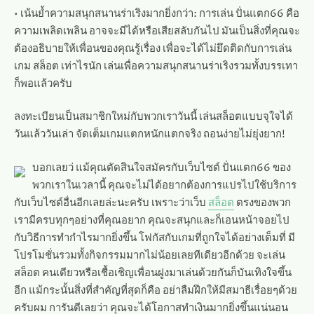
• เน้นย้ำความสนุกสนานร่าเริงมากยิ่งกว่า: การเล่น ปั่นแตก66 คือ
ความเพลิดเพลิน อาจจะมีได้หรือเสียสลับกันไป มันเป็นสิ่งที่คุณจะ
ต้องอธิบายให้เพื่อนของคุณรู้เรื่อง เพื่อจะได้ไม่ยึดติดกับการเล่น
เกม สล็อต เท่าไรนัก เล่นเพื่อความสนุกสนานร่าเริงรวมทั้งบรรเทา
ก็พอแล้วครับ
ลงทะเบียนเป็นสมาชิกใหม่กับพวกเราวันนี้ เล่นสล็อตแบบจุใจได้
วันแล้ววันเล่า จัดเต็มเกมแตกหนักแตกจริง ถอนง่ายไม่ยุ่งยาก!
บอกเลยว่ แม้คุณตัดสินใจสมัครกับเว็บไซต์ ปั่นแตก66 ของ
พวกเราในเวลานี้ คุณจะไม่ได้อยากต้องการแปรไปใช้บริการ
กับเว็บไซต์อื่นอีกเลยล่ะนะครับ เพราะว่าเว็บ
สล็อต
ตรงของพวก
เรามีครบทุกๆอย่างที่คุณอยาก คุณจะสนุกและก็เอนหน้าจอยไป
กับวิธีการทำกำไรมากยิ่งขึ้น โฟกัสกับเกมที่ถูกใจได้อย่างเต็มที่ มี
โปรโมชั่นรวมทั้งกิจกรรมมากไม่น้อยเลยทีเดียวอีกด้วย จะเล่น
สล็อต คนเดียวหรือเชื้อเชิญเพื่อนฝูงมาเล่นด้วยกันก็บันเทิงใจขึ้น
อีก แม้กระนั้นสิ่งที่สำคัญที่สุดก็คือ อย่าลืมฝึกให้มีสมาธีเรื่อยๆด้วย
ครับผม การันตีเลยว่า คุณจะได้โอกาสทำเงินมากยิ่งขึ้นแน่นอน