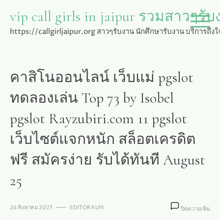
Skip
vip call girls in jaipur รวมสาวๆรับง
to
content
https://callgirljaipur.org สาวๆรับงาน นักศึกษารับงาน บริการถึงใจ
คาสิโนออนไลน์ เว็บแม่ pgslot
ทดลองเล่น Top 73 by Isobel
pgslot Rayzubiri.com 11 pgslot
เว็บไซต์แจกหนัก สล็อตเครดิต
ฟรี สมัครง่าย รับได้ทันที August
25
บน
26 สิงหาคม 2025
EDITOR KUN
ปิดความเห็น
คา