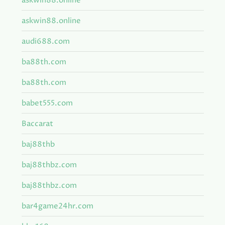
askwin88.online
askwin88.online
audi688.com
ba88th.com
ba88th.com
babet555.com
Baccarat
baj88thb
baj88thbz.com
baj88thbz.com
bar4game24hr.com