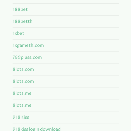
188bet
188betth
1xbet
1xgameth.com
789pluss.com
8lots.com
8lots.com
8lots.me
8lots.me
918Kiss
918kiss login download