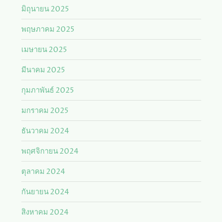
มิถุนายน 2025
พฤษภาคม 2025
เมษายน 2025
มีนาคม 2025
กุมภาพันธ์ 2025
มกราคม 2025
ธันวาคม 2024
พฤศจิกายน 2024
ตุลาคม 2024
กันยายน 2024
สิงหาคม 2024