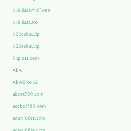
918kiss ดาวน์โหลด
918kissauto
928coins.vip
928coins.vip
9kpluss.com
ABA
ABAGroup2
abbet789.com
acebet789.com
aden168ss.com
aden168ss.com