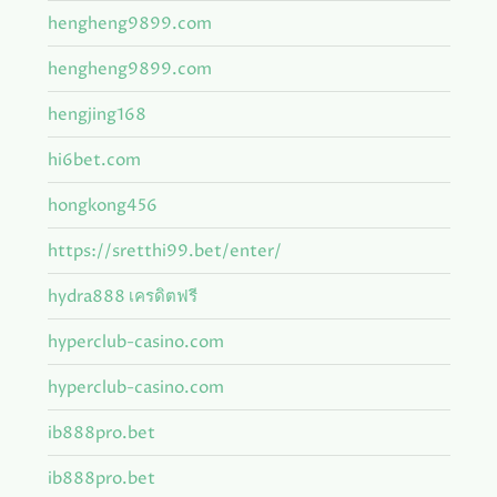
hengheng9899.com
hengheng9899.com
hengjing168
hi6bet.com
hongkong456
https://sretthi99.bet/enter/
hydra888 เครดิตฟรี
hyperclub-casino.com
hyperclub-casino.com
ib888pro.bet
ib888pro.bet