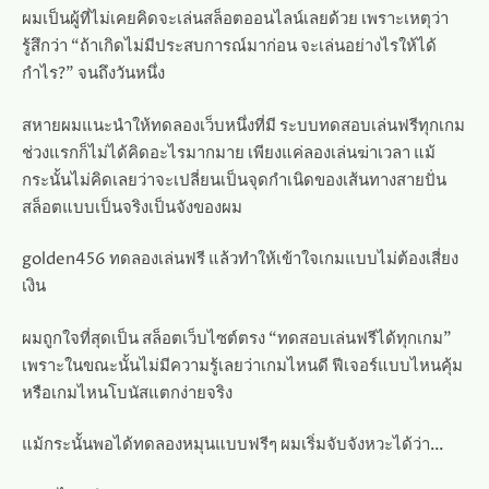
ผมเป็นผู้ที่ไม่เคยคิดจะเล่นสล็อตออนไลน์เลยด้วย เพราะเหตุว่า
รู้สึกว่า “ถ้าเกิดไม่มีประสบการณ์มาก่อน จะเล่นอย่างไรให้ได้
กำไร?” จนถึงวันหนึ่ง
สหายผมแนะนำให้ทดลองเว็บหนึ่งที่มี ระบบทดสอบเล่นฟรีทุกเกม
ช่วงแรกก็ไม่ได้คิดอะไรมากมาย เพียงแค่ลองเล่นฆ่าเวลา แม้
กระนั้นไม่คิดเลยว่าจะเปลี่ยนเป็นจุดกำเนิดของเส้นทางสายปั่น
สล็อตแบบเป็นจริงเป็นจังของผม
golden456 ทดลองเล่นฟรี แล้วทำให้เข้าใจเกมแบบไม่ต้องเสี่ยง
เงิน
ผมถูกใจที่สุดเป็น สล็อตเว็บไซต์ตรง “ทดสอบเล่นฟรีได้ทุกเกม”
เพราะในขณะนั้นไม่มีความรู้เลยว่าเกมไหนดี ฟีเจอร์แบบไหนคุ้ม
หรือเกมไหนโบนัสแตกง่ายจริง
แม้กระนั้นพอได้ทดลองหมุนแบบฟรีๆ ผมเริ่มจับจังหวะได้ว่า…