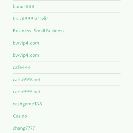
bonus888
brazil999 ทางเข้า
Business, Small Business
bwvip4.com
bwvip4.com
cafe444
carlo999.net
carlo999.net
cashgame168
Casino
chang7777