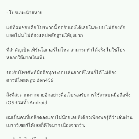
• โปรแนะนำสหาย
แต่ที่ผมชอบคือ โปรพวกนี้ กดรับเองได้เลยในระบบ ไม่ต้องทัก
แอดไม่น ไม่ต้องแคปหลักฐานให้ยุ่งยาก
ที่สำคัญเป็น เทิร์นโอเวอร์ไม่โหด สามารถทำได้จริง ไม่ใช่โปร
หลอกให้ฝากเงินเพิ่ม
รองรับโทรศัพท์มือถือทุกระบบ เล่นจากที่ไหนก็ได้ ไม่ต้อง
ดาวน์โหลด golden456
สิ่งที่สะดวกมากมายอีกอย่างคือเว็บรองรับการใช้งานบนมือถือทั้ง
iOS รวมทั้ง Android
ผมเป็นคนที่เกลียดลงแอปไม่น้อยเลยทีเดียวเพียงพอรู้ดีว่าเล่นผ่าน
เบราว์เซอร์ได้เลยก็ดีใจมาก เนื่องจากว่า: