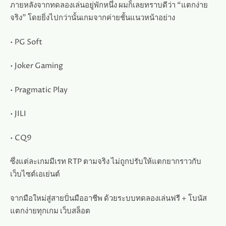
ภายหลังจากทดลองเล่นอยู่พักหนึ่ง ผมก็เลยทราบดีว่า “แตกง่าย
จริง” โดยยิ่งไปกว่านั้นเกมจากค่ายชั้นแนวหน้าอย่าง
• PG Soft
• Joker Gaming
• Pragmatic Play
• JILI
• CQ9
ซึ่งแต่ละเกมมีเรท RTP ตามจริง ไม่ถูกปรับให้แตกยากราวกับ
เว็บไซต์เอเย่นต์
จากมือใหม่สู่สายปั่นมืออาชีพ ด้วยระบบทดลองเล่นฟรี + โบนัส
แตกง่ายทุกเกม เว็บสล็อต