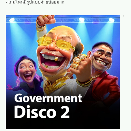
• เกมไหนมีรูปแบบจ่ายบ่อยมาก
•