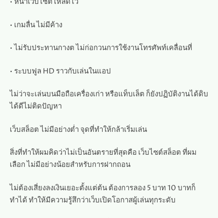
• หน้าเว็บไซต์โหลดไว
• เกมลื่น ไม่มีค้าง
• ไม่รับประทานกางต ไม่ก่อกวนการใช้งานโทรศัพท์เคลื่อนที่
• ระบบฟูล HD ราวกับเล่นในแอป
ไม่ว่าจะเล่นบนมือถือเครื่องเก่า หรือแท็บเล็ต ก็ยังปฏิบัติงานได้ดิบ
ได้ดีไม่ติดปัญหา
เว็บสล็อต ไม่มีอย่างต่ำ จุดที่ทำให้กล้าเริ่มเล่น
สิ่งที่ทำให้ผมคิดว่าไม่เป็นอันตรายที่สุดคือ เว็บไซต์สล็อต ที่ผม
เลือก ไม่มีอย่างน้อยสำหรับการฝากถอน
ไม่ต้องเสี่ยงลงเงินเยอะตั้งแต่ต้น ต้องการลอง 5 บาท 10 บาทก็
ทำได้ ทำให้มีความรู้สึกว่าเว็บเปิดโอกาสผู้เล่นทุกระดับ