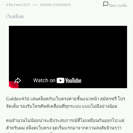
บน
4 ธันวาคม 2025
DANIEL EDWARDS
ปิดความเห็น
สล็
เว็บ
เว็บสล็อต
ตรง
ยู
ส
เดีย
แตก
ได้
ทุก
เกม
เล่น
ได้
ทุก
ค่าย
TO
46
Golden456 เล่นสล็อตกับเว็บตรงค่ายชั้นแนวหน้า สมัครฟรี โปร
BY
GAI
จัดเต็ม รองรับโทรศัพท์เคลื่อนที่ทุกระบบ แบบไม่มีอย่างน้อย
GO
ฝาก
คนจำนวนไม่น้อยน่าจะมีประสบการณ์ที่ไม่เหมือนกันออกไป แต่
แรก
สำหรับผม สล็อตเว็บตรง จุดเริ่มแรกมาจากความสงสัยล้วนๆว่า
ของ