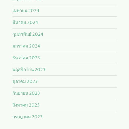
เมษายน 2024
มีนาคม 2024
กุมภาพันธ์ 2024
มกราคม 2024
ธันวาคม 2023
พฤศจิกายน 2023
ตุลาคม 2023
กันยายน 2023
สิงหาคม 2023
กรกฎาคม 2023