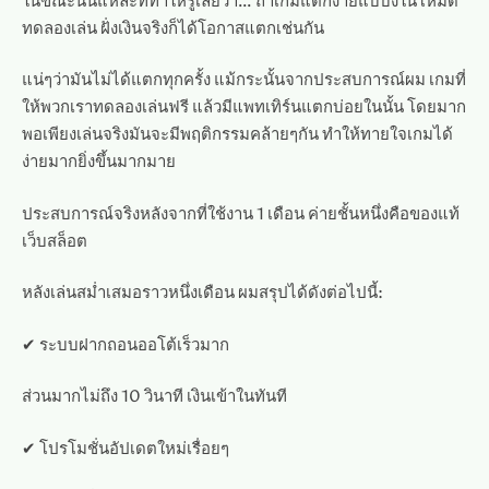
ในขณะนั้นแหละที่ทำให้รู้เลยว่า… ถ้าเกมแตกง่ายแบบงี้ในโหมด
ทดลองเล่น ฝั่งเงินจริงก็ได้โอกาสแตกเช่นกัน
แน่ๆว่ามันไม่ได้แตกทุกครั้ง แม้กระนั้นจากประสบการณ์ผม เกมที่
ให้พวกเราทดลองเล่นฟรี แล้วมีแพทเทิร์นแตกบ่อยในนั้น โดยมาก
พอเพียงเล่นจริงมันจะมีพฤติกรรมคล้ายๆกัน ทำให้ทายใจเกมได้
ง่ายมากยิ่งขึ้นมากมาย
ประสบการณ์จริงหลังจากที่ใช้งาน 1 เดือน ค่ายชั้นหนึ่งคือของแท้
เว็บสล็อต
หลังเล่นสม่ำเสมอราวหนึ่งเดือน ผมสรุปได้ดังต่อไปนี้:
✔ ระบบฝากถอนออโต้เร็วมาก
ส่วนมากไม่ถึง 10 วินาที เงินเข้าในทันที
✔ โปรโมชั่นอัปเดตใหม่เรื่อยๆ