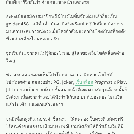
วัน
เว็บที่เขารีวิวกันว่า ค่ายชั้นแนวหน้า แตกง่าย
15
รอง
ลงทะเบียนสมัครสมาชิกฟรี มีโปรโมชั่นจัดเต็ม แล้วก็ยังเป็น
ภาษ
ไทย
golden456 ไม่มีขั้นต่ำ มันจะดีจริงหรือเปล่า? วันนี้เลยต้องการ
เว็บ
มาเล่าประสบการณ์ตรง เผื่อใครกำลังมองหาเว็บไซต์ปั่นสล็อตดีๆ
สล็
ที่ไม่ต้องเสี่ยงโดนหลอกครับ
ออน
อันด
1
จุดเริ่มต้น: จากคนไม่รู้จักอะไรเลย สู่โลกของเว็บไซต์สล็อตค่าย
เว็บ
ใหญ่
สล็
อัต
ช่วงแรกผมแค่มองเห็นโปรโมทผ่านตา ว่ามีหลายเว็บไซต์
า
รา
โปรโมตค่ายเกมดังอย่าง PG, Joker,
เว็บสล็อต
Pragmatic Play,
จ่าย
JILI บอกว่าเป็น ค่ายสล็อตชั้นแนวหน้าที่แตกง่ายสุดๆ แม้กระนั้นก็
เงิน
ยังลังเล เนื่องจากว่าเคยได้ฟังว่ามีเว็บเอเย่นต์เยอะแยะ โอนเงิน
รางว
ดี
แล้วไม่เข้า ปั่นแตกแล้วไม่จ่าย
ที่สุด
13
จนมีเพื่อนฝูงที่เล่นประจำชี้แนะว่า ให้ทดลองเว็บตรงที่ สมัครฟรี
กุมภ
26
ไร้คุณค่าขนบธรรมเนียมประเพณี รวมทั้งเช็กให้ดีว่าเป็นเว็บที่มี