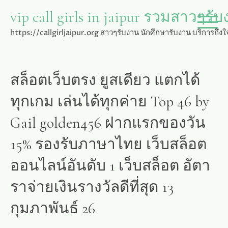
Skip
vip call girls in jaipur รวมสาวๆรับง
to
content
https://callgirljaipur.org สาวๆรับงาน นักศึกษารับงาน บริการถึงใจ
สล็อตเว็บตรง ยูสเดียว แตกได้
ทุกเกม เล่นได้ทุกค่าย Top 46 by
Gail golden456 ฝากแรกของวัน
15% รองรับภาษาไทย เว็บสล็อต
ออนไลน์อันดับ 1 เว็บสล็อต อัตา
ราจ่ายเงินรางวัลดีที่สุด 13
กุมภาพันธ์ 26