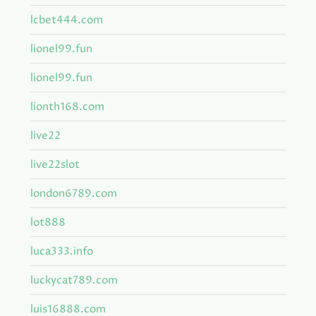
lcbet444.com
lionel99.fun
lionel99.fun
lionth168.com
live22
live22slot
london6789.com
lot888
luca333.info
luckycat789.com
luis16888.com