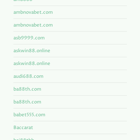
ambnovabet.com
ambnovabet.com
asb9999.com
askwin88.online
askwin88.online
audi688.com
ba88th.com
ba88th.com
babet555.com
Baccarat