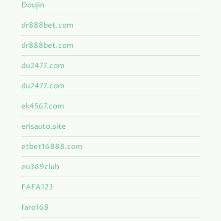
Doujin
dr888bet.com
dr888bet.com
du2477.com
du2477.com
ek4567.com
erisauto.site
etbet16888.com
eu369club
FAFA123
faro168