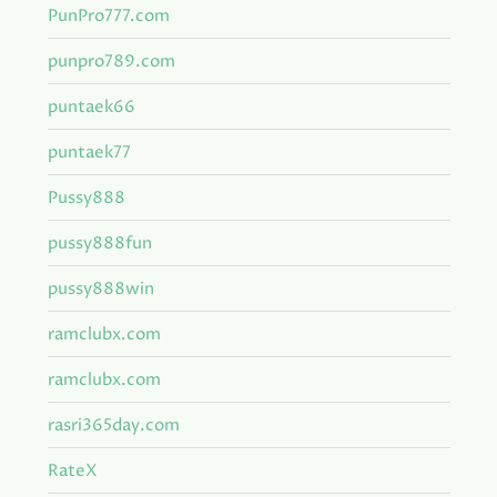
PunPro777.com
punpro789.com
puntaek66
puntaek77
Pussy888
pussy888fun
pussy888win
ramclubx.com
ramclubx.com
rasri365day.com
RateX