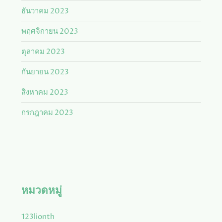
ธันวาคม 2023
พฤศจิกายน 2023
ตุลาคม 2023
กันยายน 2023
สิงหาคม 2023
กรกฎาคม 2023
หมวดหมู่
123lionth