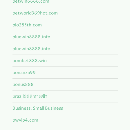
betwin6666.com
betworld369hot.com
bio285th.com
bluewin8888.info
bluewin8888.info
bombet888.win
bonanza99
bonus888
brazil999 ทางเข้า
Business, Small Business
bwvip4.com