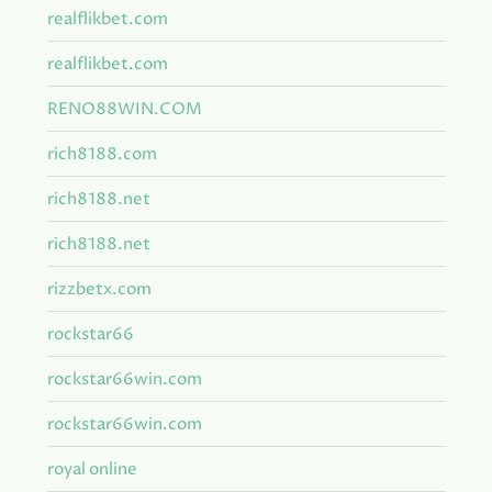
realflikbet.com
realflikbet.com
RENO88WIN.COM
rich8188.com
rich8188.net
rich8188.net
rizzbetx.com
rockstar66
rockstar66win.com
rockstar66win.com
royal online