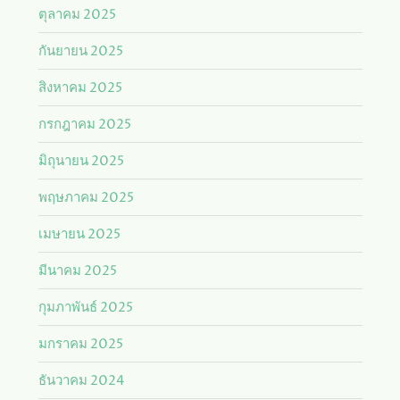
ตุลาคม 2025
กันยายน 2025
สิงหาคม 2025
กรกฎาคม 2025
มิถุนายน 2025
พฤษภาคม 2025
เมษายน 2025
มีนาคม 2025
กุมภาพันธ์ 2025
มกราคม 2025
ธันวาคม 2024