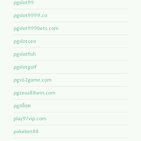
pgslot99
pgslot9999.co
pgslot999bets.com
pgslotceo
pgslotfish
pgslotgolf
pgx62game.com
pgzeus88win.com
pgสล็อต
play97vip.com
pokebet88