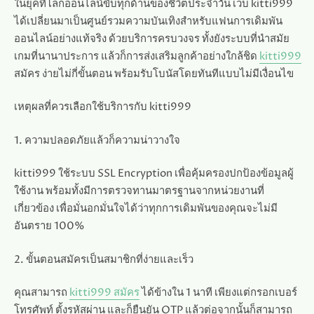
ในยุคที่โลกออนไลน์ขับทุกด้านของชีวิตประจำวัน เว็บ kitti999
4
JUL
ได้เปลี่ยนมาเป็นศูนย์รวมความบันเทิงสำหรับแฟนการเดิมพัน
KIT
ออนไลน์อย่างแท้จริง ด้วยบริการครบวงจร ทั้งยังระบบที่นำสมัย
เคร
เกมที่นานาประการ แล้วก็การส่งเสริมลูกค้าอย่างใกล้ชิด
kitti999
ฟรี
รวม
สมัคร ง่ายไม่กี่ขั้นตอน พร้อมรับโบนัสโดยทันทีแบบไม่มีเงื่อนไข
เกม
ยอ
เหตุผลที่ควรเลือกใช้บริการกับ kitti999
นิย
แต
แบ
1. ความปลอดภัยแล้วก็ความน่าวางใจ
ทัน
คุ้ม
kitti999 ใช้ระบบ SSL Encryption เพื่อคุ้มครองปกป้องข้อมูลผู้
ค่า
ใช้งาน พร้อมทั้งมีการตรวจทานมาตรฐานจากหน่วยงานที่
ทุก
การ
เกี่ยวข้อง เพื่อมั่นอกมั่นใจได้ว่าทุกการเดิมพันของคุณจะไม่มี
หมุ
อันตราย 100%
กรา
สว
ขั้น
2. ขั้นตอนสมัครเป็นสมาชิกที่ง่ายและเร็ว
เทพ
TO
คุณสามารถ
kitti999 สมัคร
ได้ข้างใน 1 นาที เพียงแต่กรอกเบอร์
63
โทรศัพท์ ตั้งรหัสผ่าน และก็ยืนยัน OTP แล้วต่อจากนั้นก็สามารถ
BY