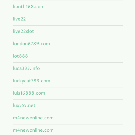
lionth168.com
live22
live22slot
london6789.com
lot888
luca333.info
luckycat789.com
luis16888.com
lux555.net
m4newonline.com
m4newonline.com