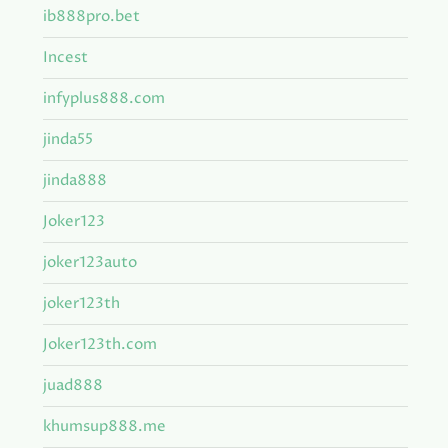
ib888pro.bet
Incest
infyplus888.com
jinda55
jinda888
Joker123
joker123auto
joker123th
Joker123th.com
juad888
khumsup888.me