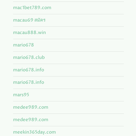
mac1bet789.com
macau69 สมัคร
macau888.win
mario678
mario678.club
mario678.info
mario678.info
mars95
medee989.com
medee989.com
meekin365day.com