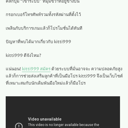
คลิกปุ่ม “เข้าระบบ” ที่มุมขวาที่อยู่ข้างบน
กรอกเบอร์โทรศัพท์รวมทั้งรหัสผ่านที่ตั้งไว้
เพลินกับบริการเกมแล้วก็โปรโมชั่นได้ทันที
ปัญหาที่พบได้มากเกี่ยวกับ kitti999
kitti999 ดีจังไหม?
แน่นอน!
kitti999 สมัคร
ด้วยระบบที่มั่นอาจจะ ความปลอดภัยสูง
แล้วก็การช่วยส่งเสริมลูกค้าที่เป็นมือโปร kitti999 จึงเป็นเว็บไซต์
ที่เหมาะสมกับนักเดิมพันมือใหม่แล้วก็มือโปร