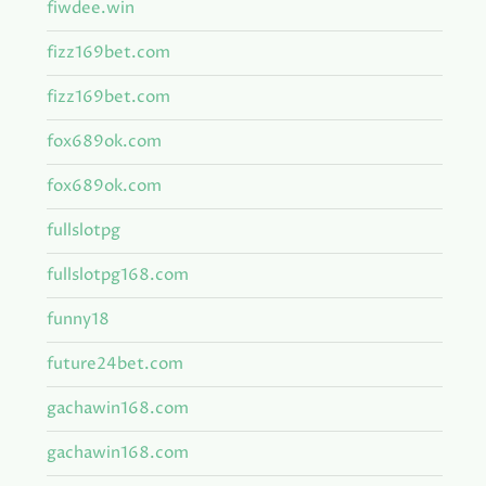
fiwdee.win
fizz169bet.com
fizz169bet.com
fox689ok.com
fox689ok.com
fullslotpg
fullslotpg168.com
funny18
future24bet.com
gachawin168.com
gachawin168.com