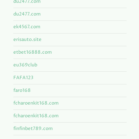
du2477.com
du2477.com
ek4567.com
erisauto.site
etbet16888.com
eu369club
FAFA123
faro168
fcharoenkit168.com
fcharoenkit168.com
finfinbet789.com