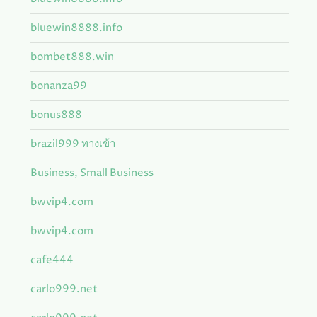
bluewin8888.info
bombet888.win
bonanza99
bonus888
brazil999 ทางเข้า
Business, Small Business
bwvip4.com
bwvip4.com
cafe444
carlo999.net