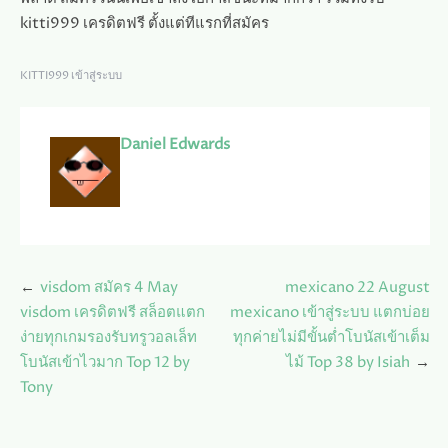
kitti999 เครดิตฟรี ตั้งแต่ทีแรกที่สมัคร
KITTI999 เข้าสู่ระบบ
Daniel Edwards
แนะแนว
visdom สมัคร 4 May
mexicano 22 August
เรื่อง
visdom เครดิตฟรี สล็อตแตก
mexicano เข้าสู่ระบบ แตกบ่อย
ง่ายทุกเกมรองรับทรูวอลเล็ท
ทุกค่ายไม่มีขั้นต่ำโบนัสเข้าเต็ม
โบนัสเข้าไวมาก Top 12 by
ไม้ Top 38 by Isiah
Tony