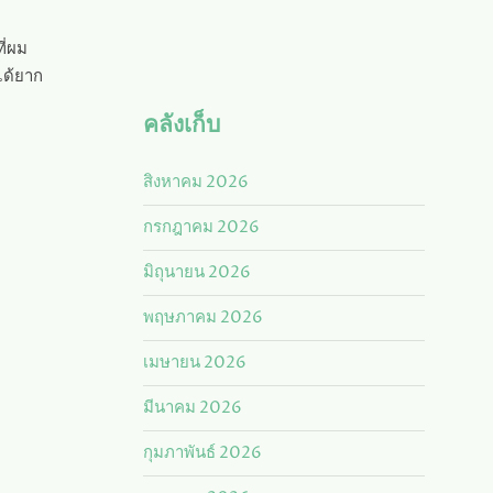
ี่ผม
าได้ยาก
คลังเก็บ
สิงหาคม 2026
กรกฎาคม 2026
มิถุนายน 2026
พฤษภาคม 2026
เมษายน 2026
มีนาคม 2026
กุมภาพันธ์ 2026