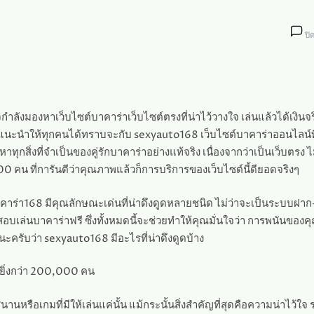
ปิ
กำลังมองหาเว็บไซต์บาคาร่าเว็บไซต์ตรงที่น่าไว้วางใจ เล่นแล้วได้เงินจร
ยากแนะนำให้ทุกคนได้ทราบจะกับ sexyauto168 เว็บไซต์บาคาร่าออนไลน์ท
ทุกสิ่งที่จำเป็นของคู่รักบาคาร่าอย่างแท้จริง เนื่องจากว่าเป็นเว็บตรง ไ
000 คน ที่การันตีว่าคุณภาพแล้วก็การบริการของเว็บไซต์นี้ดียอดจริงๆ
ี บาคาร่า168 มีคุณลักษณะเด่นที่น่าดึงดูดหลายชนิด ไม่ว่าจะเป็นระบบฝา
ทดสอบเล่นบาคาร่าฟรี ซึ่งทั้งหมดนี้จะช่วยทำให้คุณมั่นใจว่า การพนันของ
ะครับว่า sexyauto168 มีอะไรที่น่าดึงดูดบ้าง
ยิ่งกว่า 200,000 คน
หรือเกมที่มีให้เล่นแค่นั้น แม้กระนั้นสิ่งสำคัญที่สุดคือความน่าไว้ใจ ร