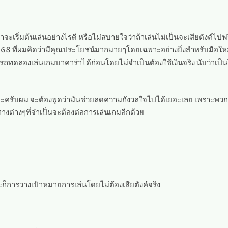
ะเริ่มต้นเล่นอย่างไรดี หรือไม่สบายใจว่าถ้าเล่นไม่เป็นจะเสียตังค์ไปฟ
o168 ที่ผมคิดว่ามีคุณประโยชน์มากมายๆโดยเฉพาะอย่างยิ่งสำหรับมือให
มารถทดลองเล่นเกมบาคาร่าได้ก่อนโดยไม่จำเป็นต้องใช้เงินจริง นับว่าเป
ละครับผม จะต้องพูดว่ามันช่วยลดความกังวลใจไปได้เยอะเลย เพราะพวก
งต่างๆที่จำเป็นจะต้องต่อการเล่นเกมอีกด้วย
ก็การวางเป้าหมายการเล่นโดยไม่ต้องเสียตังค์จริง