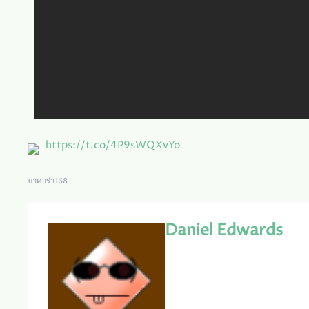
https://t.co/4P9sWQXvYo
บาคาร่า168
Daniel Edwards