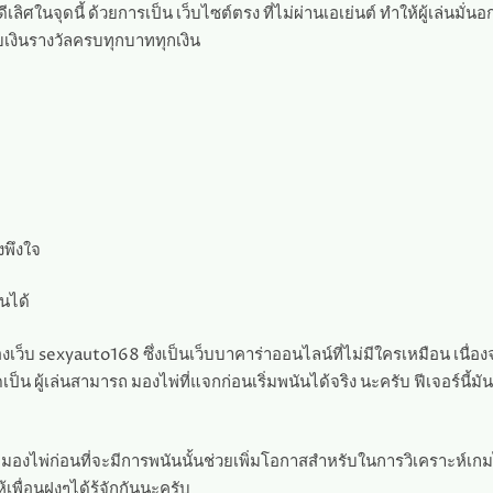
ในจุดนี้ ด้วยการเป็น เว็บไซต์ตรง ที่ไม่ผ่านเอเย่นต์ ทำให้ผู้เล่นมั่นอ
บเงินรางวัลครบทุกบาททุกเงิน
งพึงใจ
ันได้
ว็บ sexyauto168 ซึ่งเป็นเว็บบาคาร่าออนไลน์ที่ไม่มีใครเหมือน เนื่องจ
เป็น ผู้เล่นสามารถ มองไพ่ที่แจกก่อนเริ่มพนันได้จริง นะครับ ฟีเจอร์นี้ม
ถมองไพ่ก่อนที่จะมีการพนันนั้นช่วยเพิ่มโอกาสสำหรับในการวิเคราะห์เก
พื่อนฝูงๆได้รู้จักกันนะครับ