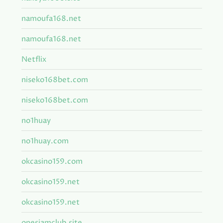
namoufa168.net
namoufa168.net
Netflix
niseko168bet.com
niseko168bet.com
no1huay
no1huay.com
okcasino159.com
okcasino159.net
okcasino159.net
onesiamclub.site