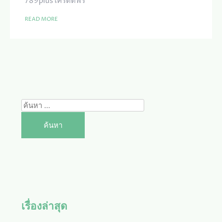
789plus เครดิตฟรี
โซ
เชีย
READ MORE
ล
ได้
ทันที
รองรับ
หลาย
แพลตฟอร์ม
เพิ่ม
ความ
มั่นใจ
ค้นหา
เวลา
สำหรับ:
โชว์
เพื่อน
TOP
37
BY
KAM
เรื่องล่าสุด