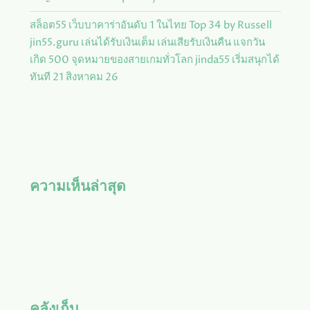
สล็อต55 เว็บบาคาร่าอันดับ 1 ในไทย Top 34 by Russell
jin55.guru เล่นได้รับเงินเต็ม เล่นเสียรับเงินคืน แจกวัน
เกิด 500 จุดหมายของสายเกมทั่วโลก jinda55 เริ่มสนุกได้
ทันที 21 สิงหาคม 26
ความเห็นล่าสุด
คลังเก็บ