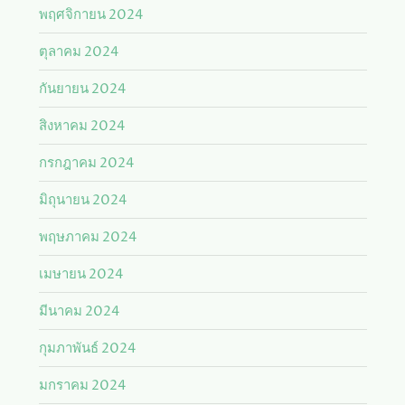
พฤศจิกายน 2024
ตุลาคม 2024
กันยายน 2024
สิงหาคม 2024
กรกฎาคม 2024
มิถุนายน 2024
พฤษภาคม 2024
เมษายน 2024
มีนาคม 2024
กุมภาพันธ์ 2024
มกราคม 2024