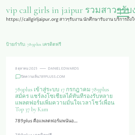
Skip
vip call girls in jaipur รวมสาวๆรับง
to
content
https://callgirljaipur.org สาวๆรับงาน นักศึกษารับงาน บริการถึงใจ
ป้ายกำกับ:
789plus เครดิตฟรี
8 ตุลาคม 2025
DANIEL EDWARDS
บน
ปิดความเห็น
789PLUSS.COM
789PLUS
เข้า
789plus เข้าสู่ระบบ 17 กรกฎาคม 789plus
สู่
สมัคร แชร์ลงโซเชียลได้ทันทีรองรับหลาย
ระบบ
แพลตฟอร์มเพิ่มความมั่นใจเวลาโชว์เพื่อน
17
Top 37 by Kam
กรกฎาคม
789PLUS
789plus คือแพลตฟอร์มพนันอ…
สมัคร
แชร์
ลง