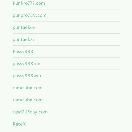
PunPro777.com
punpro789.com
puntaek66
puntaek77
Pussy888
pussy888fun
pussy888win
ramclubx.com
ramclubx.com
rasri365day.com
RateX