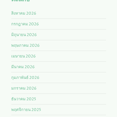
สิงหาคม 2026
กรกฎาคม 2026
มิถุนายน 2026
พฤษภาคม 2026
เมษายน 2026
มีนาคม 2026
กุมภาพันธ์ 2026
มกราคม 2026
ธันวาคม 2025
พฤศจิกายน 2025