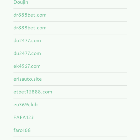
Doujin
dr888bet.com
dr888bet.com
du2477.com
du2477.com
ek4567.com
erisauto.site
etbet16888.com
eu369club
FAFA123
faro168