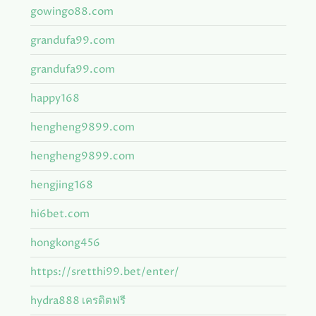
gowingo88.com
grandufa99.com
grandufa99.com
happy168
hengheng9899.com
hengheng9899.com
hengjing168
hi6bet.com
hongkong456
https://sretthi99.bet/enter/
hydra888 เครดิตฟรี