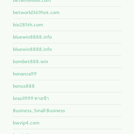
betwin6666.com
betworld369hot.com
bio285th.com
bluewin8888.info
bluewin8888.info
bombet888.win
bonanza99
bonus888
brazil999 ทางเข้า
Business, Small Business
bwvip4.com