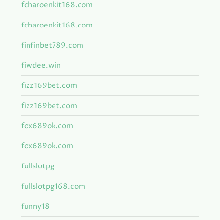
fcharoenkit168.com
fcharoenkit168.com
finfinbet789.com
fiwdee.win
fizz169bet.com
fizz169bet.com
fox689ok.com
fox689ok.com
fullslotpg
fullslotpg168.com
funny18