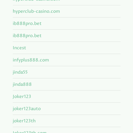
hyperclub-casino.com
ib888pro.bet
ib888pro.bet
Incest
infyplus888.com
jinda55
jinda888
Joker123
joker123auto
joker123th