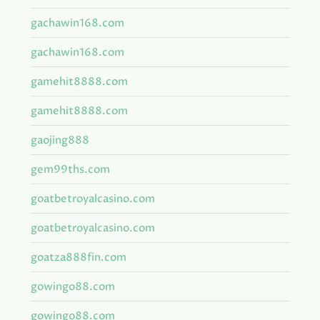
gachawin168.com
gachawin168.com
gamehit8888.com
gamehit8888.com
gaojing888
gem99ths.com
goatbetroyalcasino.com
goatbetroyalcasino.com
goatza888fin.com
gowingo88.com
gowingo88.com