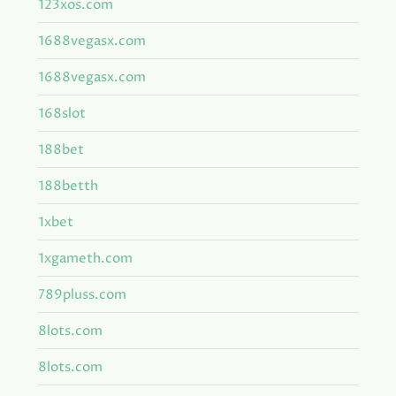
123xos.com
1688vegasx.com
1688vegasx.com
168slot
188bet
188betth
1xbet
1xgameth.com
789pluss.com
8lots.com
8lots.com