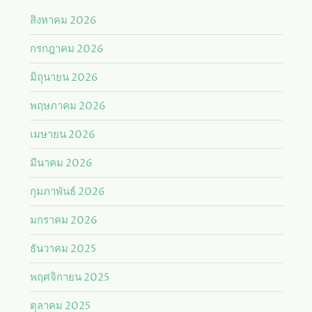
สิงหาคม 2026
กรกฎาคม 2026
มิถุนายน 2026
พฤษภาคม 2026
เมษายน 2026
มีนาคม 2026
กุมภาพันธ์ 2026
มกราคม 2026
ธันวาคม 2025
พฤศจิกายน 2025
ตุลาคม 2025