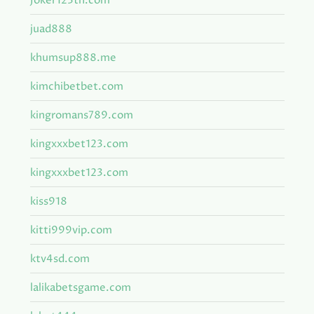
Joker123th.com
juad888
khumsup888.me
kimchibetbet.com
kingromans789.com
kingxxxbet123.com
kingxxxbet123.com
kiss918
kitti999vip.com
ktv4sd.com
lalikabetsgame.com