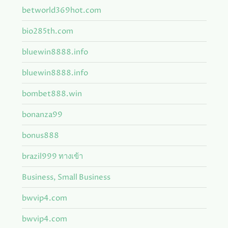
betworld369hot.com
bio285th.com
bluewin8888.info
bluewin8888.info
bombet888.win
bonanza99
bonus888
brazil999 ทางเข้า
Business, Small Business
bwvip4.com
bwvip4.com