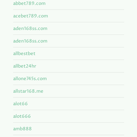
abbet789.com
acebet789.com
aden168ss.com
aden168ss.com
allbestbet
allbet24hr
allone745s.com
allstar168.me
alot66
alot666
amb888