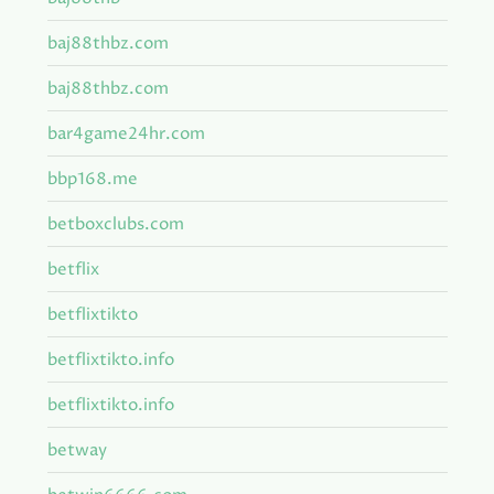
baj88thbz.com
baj88thbz.com
bar4game24hr.com
bbp168.me
betboxclubs.com
betflix
betflixtikto
betflixtikto.info
betflixtikto.info
betway