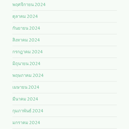
พฤศจิกายน 2024
ตุลาคม 2024
กันยายน 2024
สิงหาคม 2024
กรกฎาคม 2024
มิถุนายน 2024
พฤษภาคม 2024
เมษายน 2024
มีนาคม 2024
กุมภาพันธ์ 2024
มกราคม 2024