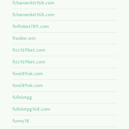
fcharoenkit168.com
fcharoenkit168.com
finfinbet789.com
fiwdee.win
fizz169bet.com
fizz169bet.com
fox689ok.com
fox689ok.com
fullslotpg
fullslotpg168.com
funny18