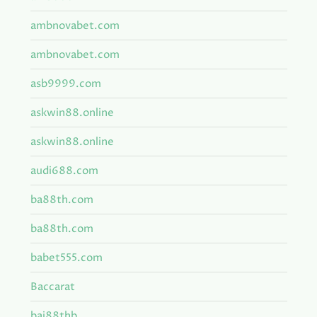
ambnovabet.com
ambnovabet.com
asb9999.com
askwin88.online
askwin88.online
audi688.com
ba88th.com
ba88th.com
babet555.com
Baccarat
baj88thb