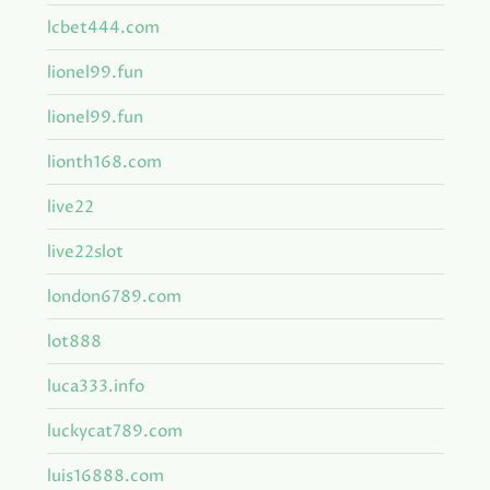
lcbet444.com
lionel99.fun
lionel99.fun
lionth168.com
live22
live22slot
london6789.com
lot888
luca333.info
luckycat789.com
luis16888.com