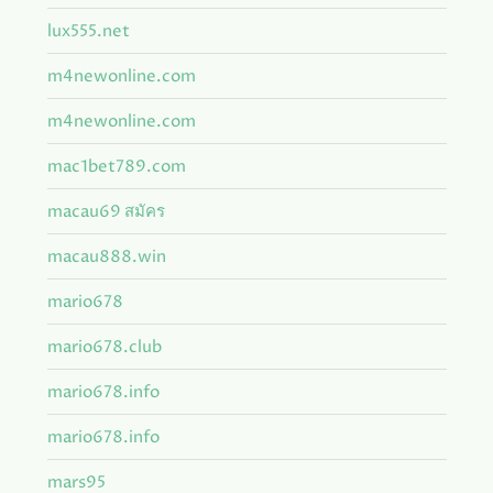
lux555.net
m4newonline.com
m4newonline.com
mac1bet789.com
macau69 สมัคร
macau888.win
mario678
mario678.club
mario678.info
mario678.info
mars95