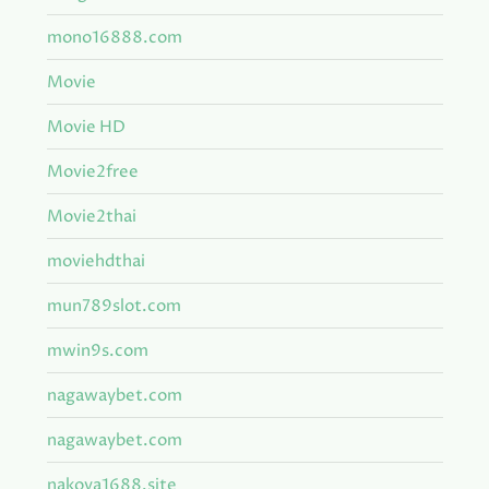
mono16888.com
Movie
Movie HD
Movie2free
Movie2thai
moviehdthai
mun789slot.com
mwin9s.com
nagawaybet.com
nagawaybet.com
nakoya1688.site