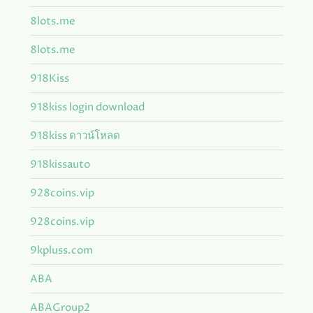
8lots.me
8lots.me
918Kiss
918kiss login download
918kiss ดาวน์โหลด
918kissauto
928coins.vip
928coins.vip
9kpluss.com
ABA
ABAGroup2