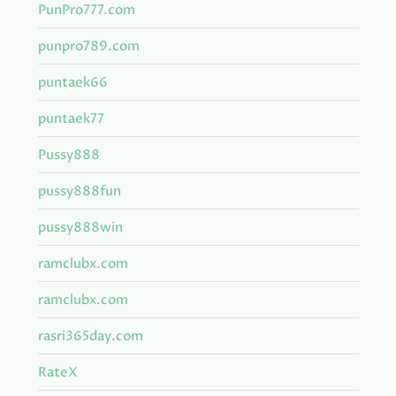
PunPro777.com
punpro789.com
puntaek66
puntaek77
Pussy888
pussy888fun
pussy888win
ramclubx.com
ramclubx.com
rasri365day.com
RateX