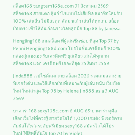
สล็อต168 tangtem168e.com 31 สิงหาคม 2569
สล็อต168 สายแตก ลุ้นกำไรแบบไม่เสียฟีล สมาชิกใหม่รับ
100% เล่นลื่น ไม่มีสะดุด คัดมาแล้ว เล่นได้ทุกเกม สล็อต
เว็บตรง เข้าให้ทัน ก่อนรางวัลหลุดมือ Top 66 by Janessa
Hengjing168 เกมสล็อต ที่ผู้เล่นชื่นชอบ ที่สุด Top 37 by
Penni Hengjing168d.com โปรโมชั่นเครดิตฟรี 100%
กล่องสุ่มเฮงเฮง รับเครดิตฟรี ยูสเดียว เล่นได้ทุกเกม
สล็อต168 แจก เครดิตฟรี เยอะที่สุด 25 สิงหา 2569
Jinda888 เวปไซต์แตกง่าย สล็อต 2026 รวมเกมแตกง่าย
ฟีเจอร์เด่น และวิธีเลือกเว็บที่เหมาะกับผู้เล่น พนัน เว็บเปิด
ใหม่ ใหม่ล่าสุด Top 98 by Helene Jin888.asia 3 AUG
2569
บาคาร่า168 sexy168c.com 6 AUG 69 บาคาร่า คู่มือ
เลือกเว็บไพ่ที่ควรรู้ สายวัดใจได้ 1,000 เกมดัง ฟีเจอร์ครบ
สัมผัสโต๊ะสดระดับพรีเมียม sexy168 สมัครไว ได้โปร
ใหญ่ ใช้สิทธิ์ทันใจ Top 70 by Violet