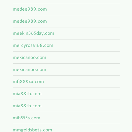
medee989.com
medee989.com
meekin365day.com
mercyrosa168.com
mexicanoo.com
mexicanoo.com
mfj889xx.com
mia88th.com
mia88th.com
mib555s.com
mmgoldsbets.com