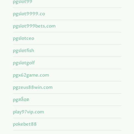
pgslot99
pgslot9999.co
pgslot999bets.com
pgslotceo
pgslotfish
pgslotgolf
pgx62game.com
pgzeus88win.com
pgสล็อต
play97vip.com
pokebet88