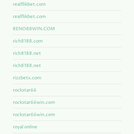
realflikbet.com
realflikbet.com
RENO88WIN.COM
rich8188.com
rich8188.net
rich8188.net
rizzbetx.com
rockstar66
rockstar66win.com
rockstar66win.com
royal online