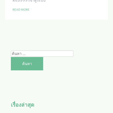
kitti999 เข้าสู่ระบบ
ยอด
นิยม
READ MORE
แตก
แบบ
ทันใจ
คุ้ม
ค่า
ทุก
การ
หมุน
กราฟิก
ค้นหา
สวย
สำหรับ:
ขั้น
เทพ
TOP
63
BY
DOLORES
เรื่องล่าสุด