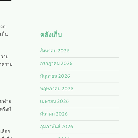
แจก
คลังเก็บ
เป็น
สิงหาคม 2026
ำความ
กรกฎาคม 2026
หัดความ
มิถุนายน 2026
พฤษภาคม 2026
เมษายน 2026
ตกง่าย
หรือมี
มีนาคม 2026
กุมภาพันธ์ 2026
รเลือก