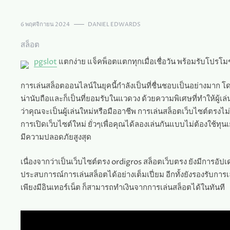
6 พฤศจิกายน 2024
DANIEL EDWARDS
สล็อต
pgslot
แตกง่าย แจ็คพ็อตแตกทุกเมื่อเชื่อวัน พร้อมรับโปรโมช
การเล่นสล็อตออนไลน์ในยุคนี้กำลังเป็นที่ชื่นชอบเป็นอย่างมาก โดยยิ
น่านับถือและก็เป็นที่ยอมรับในแวดวง ด้วยความพิเศษที่ทำให้ผู้
ว่าคุณจะเป็นผู้เล่นใหม่หรือมืออาชีพ การเล่นสล็อตเว็บไซต์ตรงไ
การเปิดเว็บไซต์ใหม่ ยั่วๆเพื่อคุณได้ลองเล่นกันแบบไม่ต้องใช้ท
มีความปลอดภัยสูงสุด
เนื่องจากว่าเป็นเว็บไซต์ตรง ordigros สล็อตเว็บตรง ยังมีการอัป
ประสบการณ์การเล่นสล็อตได้อย่างเต็มเปี่ยม อีกทั้งยังรองรับการเล่
เพียงมีอินเทอร์เน็ต ก็สามารถทำเงินจากการเล่นสล็อตได้ในทันที