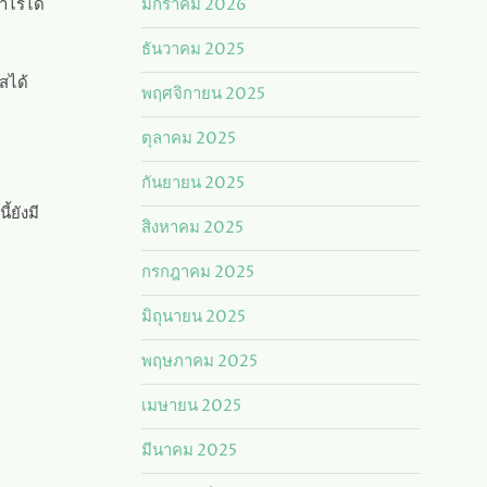
กำไรได้
มกราคม 2026
ธันวาคม 2025
สได้
พฤศจิกายน 2025
ตุลาคม 2025
กันยายน 2025
้ยังมี
สิงหาคม 2025
กรกฎาคม 2025
มิถุนายน 2025
พฤษภาคม 2025
เมษายน 2025
มีนาคม 2025