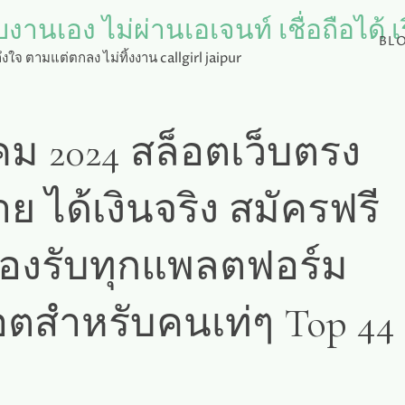
บงานเอง ไม่ผ่านเอเจนท์ เชื่อถือได้ เริ
BL
งใจ ตามแต่ตกลง ไม่ทิ้งงาน callgirl jaipur
คม 2024 สล็อตเว็บตรง
าย ได้เงินจริง สมัครฟรี
มรองรับทุกแพลตฟอร์ม
็อตสำหรับคนเท่ๆ Top 44