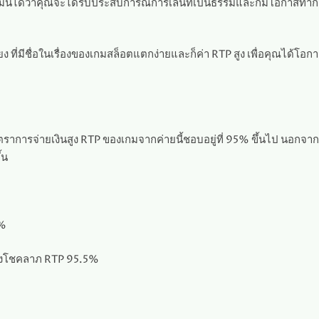
่อมั่นได้ว่าคุณจะได้รับประสบการณ์การเล่นที่เป็นธรรมและก็มีโอกาสทำ
ง ที่มีชื่อในเรื่องของเกมสล็อตแตกง่ายและก็ค่า RTP สูง เพื่อคุณได้โอกา
ตราการจ่ายเงินสูง RTP ของเกมจากค่ายนี้ชอบอยู่ที่ 95% ขึ้นไป นอกจากนี
้น
4%
แห่งโชคลาภ RTP 95.5%