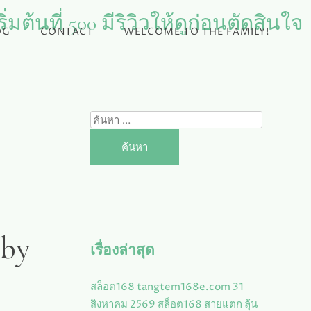
่มต้นที่ 500 มีริวิวให้ดูก่อนตัดสินใจ
OG
CONTACT
WELCOME TO THE FAMILY!
ค้นหา
สำหรับ:
 by
เรื่องล่าสุด
สล็อต168 tangtem168e.com 31
สิงหาคม 2569 สล็อต168 สายแตก ลุ้น