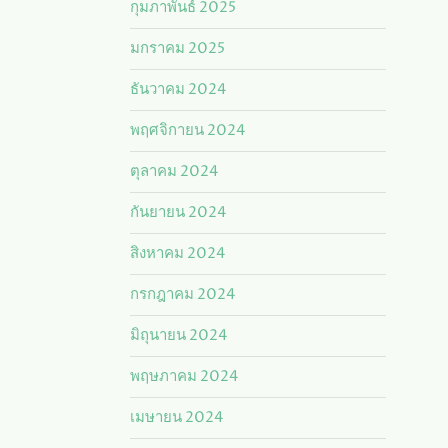
กุมภาพันธ์ 2025
มกราคม 2025
ธันวาคม 2024
พฤศจิกายน 2024
ตุลาคม 2024
กันยายน 2024
สิงหาคม 2024
กรกฎาคม 2024
มิถุนายน 2024
พฤษภาคม 2024
เมษายน 2024