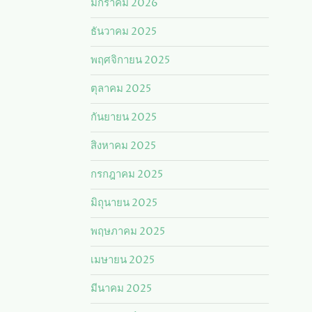
มกราคม 2026
ธันวาคม 2025
พฤศจิกายน 2025
ตุลาคม 2025
กันยายน 2025
สิงหาคม 2025
กรกฎาคม 2025
มิถุนายน 2025
พฤษภาคม 2025
เมษายน 2025
มีนาคม 2025