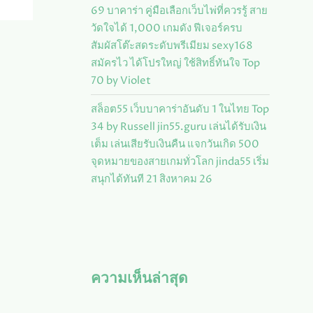
69 บาคาร่า คู่มือเลือกเว็บไพ่ที่ควรรู้ สาย
วัดใจได้ 1,000 เกมดัง ฟีเจอร์ครบ
บ
สัมผัสโต๊ะสดระดับพรีเมียม sexy168
สมัครไว ได้โปรใหญ่ ใช้สิทธิ์ทันใจ Top
70 by Violet
ROID
สล็อต55 เว็บบาคาร่าอันดับ 1 ในไทย Top
INO
NE
34 by Russell jin55.guru เล่นได้รับเงิน
เต็ม เล่นเสียรับเงินคืน แจกวันเกิด 500
จุดหมายของสายเกมทั่วโลก jinda55 เริ่ม
ต66
สนุกได้ทันที 21 สิงหาคม 26
ต
TLE
ความเห็นล่าสุด