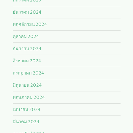
มกราคม 2025
ธันวาคม 2024
พฤศจิกายน 2024
ตุลาคม 2024
กันยายน 2024
สิงหาคม 2024
กรกฎาคม 2024
มิถุนายน 2024
พฤษภาคม 2024
เมษายน 2024
มีนาคม 2024