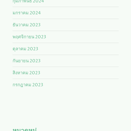
กุมภาพันธ์ 2024
มกราคม 2024
ธันวาคม 2023
พฤศจิกายน 2023
ตุลาคม 2023
กันยายน 2023
สิงหาคม 2023
กรกฎาคม 2023
หมวดหมู่