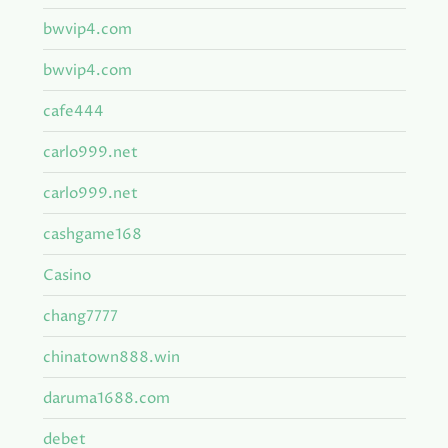
bwvip4.com
bwvip4.com
cafe444
carlo999.net
carlo999.net
cashgame168
Casino
chang7777
chinatown888.win
daruma1688.com
debet