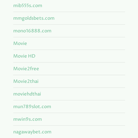
mib555s.com
mmgoldsbets.com
mono16888.com
Movie
Movie HD
Movie2free
Movie2thai
moviehdthai
mun789slot.com
mwin9s.com
nagawaybet.com