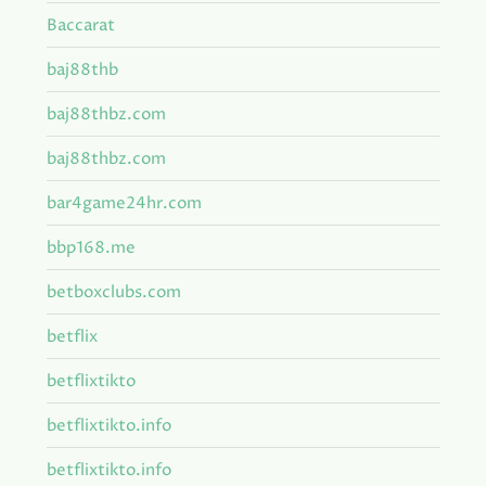
Baccarat
baj88thb
baj88thbz.com
baj88thbz.com
bar4game24hr.com
bbp168.me
betboxclubs.com
betflix
betflixtikto
betflixtikto.info
betflixtikto.info