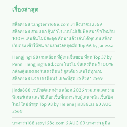
ไม่
ต้อง
เรื่องล่าสุด
โพสต์}
{เล่น
ได้
สล็อต168 tangtem168e.com 31 สิงหาคม 2569
ครบ
สล็อต168 สายแตก ลุ้นกำไรแบบไม่เสียฟีล สมาชิกใหม่รับ
ทุก
100% เล่นลื่น ไม่มีสะดุด คัดมาแล้ว เล่นได้ทุกเกม สล็อต
เกม
ใน
เว็บตรง เข้าให้ทัน ก่อนรางวัลหลุดมือ Top 66 by Janessa
ไอ
ดี
Hengjing168 เกมสล็อต ที่ผู้เล่นชื่นชอบ ที่สุด Top 37 by
เดียว}
Penni Hengjing168d.com โปรโมชั่นเครดิตฟรี 100%
{สล็อต
กล่องสุ่มเฮงเฮง รับเครดิตฟรี ยูสเดียว เล่นได้ทุกเกม
คา
สิโน
สล็อต168 แจก เครดิตฟรี เยอะที่สุด 25 สิงหา 2569
กีฬา
ยิง
Jinda888 เวปไซต์แตกง่าย สล็อต 2026 รวมเกมแตกง่าย
ปลา}
ฟีเจอร์เด่น และวิธีเลือกเว็บที่เหมาะกับผู้เล่น พนัน เว็บเปิด
{ไม่
ต้อง
ใหม่ ใหม่ล่าสุด Top 98 by Helene Jin888.asia 3 AUG
โยก
2569
กระเป๋า}
TOP
บาคาร่า168 sexy168c.com 6 AUG 69 บาคาร่า คู่มือ
88