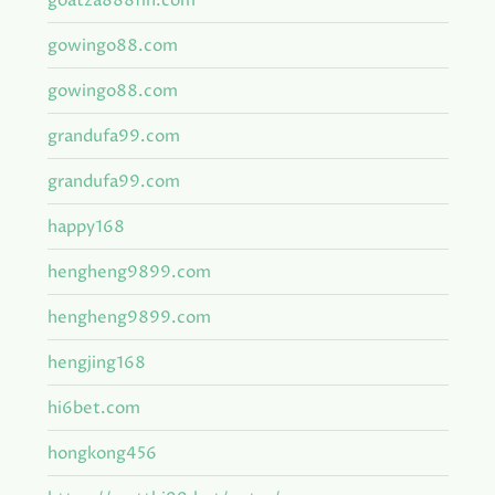
goatza888fin.com
gowingo88.com
gowingo88.com
grandufa99.com
grandufa99.com
happy168
hengheng9899.com
hengheng9899.com
hengjing168
hi6bet.com
hongkong456