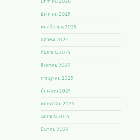
มกราคม 2026
ธันวาคม 2025
พฤศจิกายน 2025
ตุลาคม 2025
กันยายน 2025
สิงหาคม 2025
กรกฎาคม 2025
มิถุนายน 2025
พฤษภาคม 2025
เมษายน 2025
มีนาคม 2025