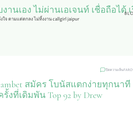
บงานเอง ไม่ผ่านเอเจนท์ เชื่อถือได้ เริ
BL
งใจ ตามแต่ตกลง ไม่ทิ้งงาน callgirl jaipur
บน
ปิดความเห็น
FARO
THAI
สมัคร
siambet สมัคร โบนัสแตกง่ายทุกนาที
8
งที่เดิมพัน Top 92 by Drew
MAY
THAI
สมัคร
โบนัส
แตก
ง่าย
ทุก
นาที