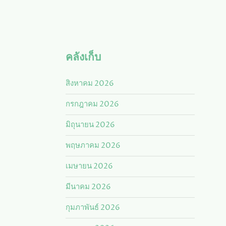
คลังเก็บ
สิงหาคม 2026
กรกฎาคม 2026
มิถุนายน 2026
พฤษภาคม 2026
เมษายน 2026
มีนาคม 2026
กุมภาพันธ์ 2026