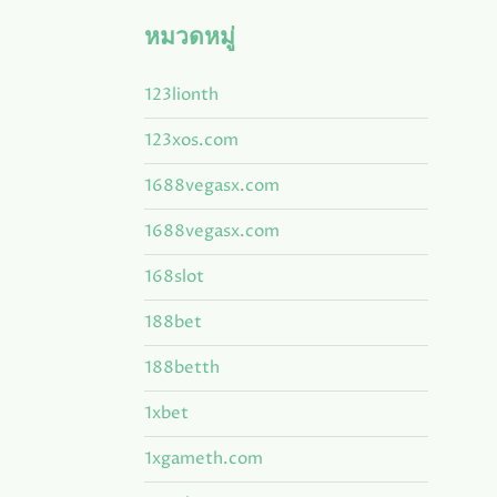
หมวดหมู่
123lionth
123xos.com
1688vegasx.com
1688vegasx.com
168slot
188bet
188betth
1xbet
1xgameth.com