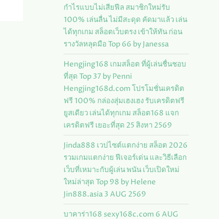
กำไรแบบไม่เสียฟีล สมาชิกใหม่รับ
100% เล่นลื่น ไม่มีสะดุด คัดมาแล้ว เล่น
ได้ทุกเกม สล็อตเว็บตรง เข้าให้ทัน ก่อน
รางวัลหลุดมือ Top 66 by Janessa
Hengjing168 เกมสล็อต ที่ผู้เล่นชื่นชอบ
ที่สุด Top 37 by Penni
Hengjing168d.com โปรโมชั่นเครดิต
ฟรี 100% กล่องสุ่มเฮงเฮง รับเครดิตฟรี
ยูสเดียว เล่นได้ทุกเกม สล็อต168 แจก
เครดิตฟรี เยอะที่สุด 25 สิงหา 2569
W
Jinda888 เวปไซต์แตกง่าย สล็อต 2026
รวมเกมแตกง่าย ฟีเจอร์เด่น และวิธีเลือก
เว็บที่เหมาะกับผู้เล่น พนัน เว็บเปิดใหม่
ใหม่ล่าสุด Top 98 by Helene
Jin888.asia 3 AUG 2569
บาคาร่า168 sexy168c.com 6 AUG