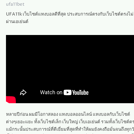
ufa11bet
UFA11k เว็บไซต์แทงบอลดีที่สุด ประสบการณ์ตรงกับเว็บไซต์ตรงไม่
ผ่านเอเย่นต์
หลายปีก่อน ผมมีโอกาสลอง แทงบอลออนไลน์ แทงบอลกับเว็บไซต์
ต่างๆเยอะแยะ ทั้งเว็บไซต์เล็ก เว็บใหญ่ เว็บเอเย่นต์ รวมทั้งเว็บไซต์ต
แม้กระนั้นประสบการณ์ที่ดีเยี่ยมที่สุดที่ทำให้ผมยังคงถือมั่นจนถึงทุกว