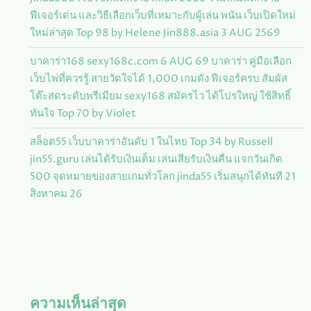
ฟีเจอร์เด่น และวิธีเลือกเว็บที่เหมาะกับผู้เล่น พนัน เว็บเปิดใหม่
ใหม่ล่าสุด Top 98 by Helene Jin888.asia 3 AUG 2569
บาคาร่า168 sexy168c.com 6 AUG 69 บาคาร่า คู่มือเลือก
เว็บไพ่ที่ควรรู้ สายวัดใจได้ 1,000 เกมดัง ฟีเจอร์ครบ สัมผัส
โต๊ะสดระดับพรีเมียม sexy168 สมัครไว ได้โปรใหญ่ ใช้สิทธิ์
ทันใจ Top 70 by Violet
สล็อต55 เว็บบาคาร่าอันดับ 1 ในไทย Top 34 by Russell
jin55.guru เล่นได้รับเงินเต็ม เล่นเสียรับเงินคืน แจกวันเกิด
500 จุดหมายของสายเกมทั่วโลก jinda55 เริ่มสนุกได้ทันที 21
สิงหาคม 26
ความเห็นล่าสุด