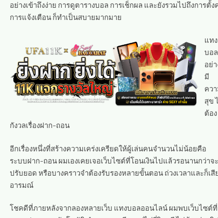
อย่างเข้าถึงง่าย การดูตารางบอล การเช็กผล และยังรวมไปถึงการตั้งค
การแจ้งเตือน ก็ทำเป็นสบายมากมาย
แทง
บอล
อย่า
มี
ควา
สุข 
ต้อง
กังวลเรื่องฝาก-ถอน
อีกเรื่องหนึ่งที่สร้างความเคร่งเครียดให้ผู้เล่นคนจำนวนไม่น้อยคือ
ระบบฝาก-ถอน ผมเองเคยเจอเว็บไซต์ที่โอนเงินไปแล้วรอนานกว่าจ
ปรับยอด หรือบางคราวจำต้องรับรองหลายขั้นตอน ถ่วงเวลาและก็เสี
อารมณ์
โชคดีที่ภายหลังจากลองหลายเว็บ แทงบอลออนไลน์ ผมพบเว็บไซต์ที่