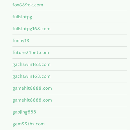
fox689ok.com
fullslotpg
fullslotpg168.com
funny18
future24bet.com
gachawin168.com
gachawin168.com
gamehit8888.com
gamehit8888.com
gaojing888
gem99ths.com