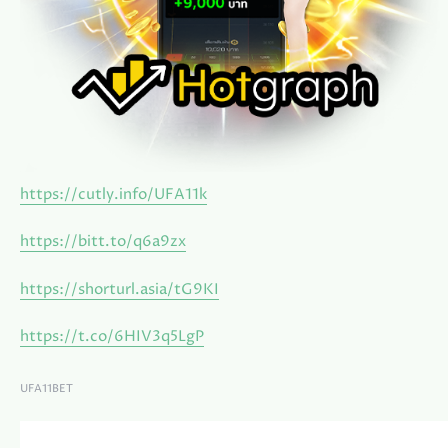
https://cutly.info/UFA11k
https://bitt.to/q6a9zx
https://shorturl.asia/tG9KI
https://t.co/6HIV3q5LgP
UFA11BET