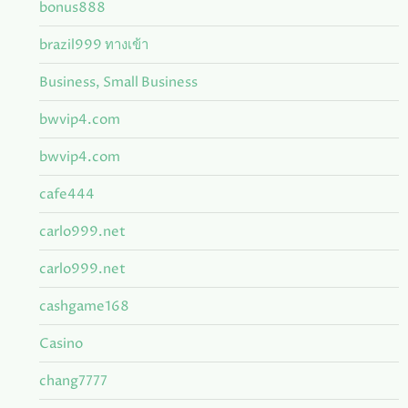
bonus888
brazil999 ทางเข้า
Business, Small Business
bwvip4.com
bwvip4.com
cafe444
carlo999.net
carlo999.net
cashgame168
Casino
chang7777