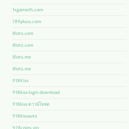
1xgameth.com
789pluss.com
8lots.com
8lots.com
8lots.me
8lots.me
918Kiss
918kiss login download
918kiss ดาวน์โหลด
918kissauto
928coins.vip