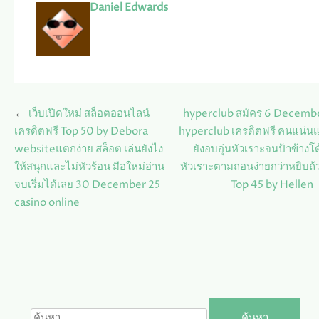
Daniel Edwards
แนะแนว
เว็บเปิดใหม่ สล็อตออนไลน์
hyperclub สมัคร 6 Decemb
เรื่อง
เครดิตฟรี Top 50 by Debora
hyperclub เครดิตฟรี คนแน่นแ
websiteแตกง่าย สล็อต เล่นยังไง
ยังอบอุ่นหัวเราะจนป้าข้างโต
ให้สนุกและไม่หัวร้อน มือใหม่อ่าน
หัวเราะตามถอนง่ายกว่าหยิบถ้
จบเริ่มได้เลย 30 December 25
Top 45 by Hellen
casino online
ค้นหา