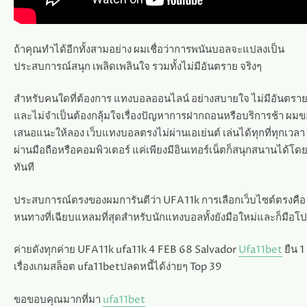
ถ้าคุณทำได้อีกทั้งสามอย่าง ผมเชื่อว่าการพนันบอลจะแปลงเป็น
ประสบการณ์สนุก เพลิดเพลินใจ รวมทั้งไม่มีอันตราย จริงๆ
สำหรับคนใดที่ต้องการ แทงบอลออนไลน์ อย่างสบายใจ ไม่มีอันตรา
และไม่จำเป็นต้องกลุ้มใจเรื่องปัญหาการฝากถอนหรือบริการช้า ผมข
เสนอแนะให้ลอง เว็บแทงบอลตรงไม่ผ่านเอเย่นต์ เล่นได้ทุกที่ทุกเวลา
ผ่านมือถือหรือคอมพิวเตอร์ แค่เพียงมีอินเทอร์เน็ตก็สนุกสนานได้โด
ทันที
ประสบการณ์ตรงของผมการันตีว่า UFA11k การเลือกเว็บไซต์ตรงคือ
หนทางที่เฉียบแหลมที่สุดสำหรับนักแทงบอลทั้งยังมือใหม่และก็มือโ
ค่ายดังทุกค่าย UFA11k ufa11k 4 FEB 68 Salvador
Ufa11bet
ยืน 1
เรื่องเกมสล็อต ufa11betปลดหนี้ได้ง่ายๆ Top 39
ขอขอบคุณมากที่มา
ufa11bet