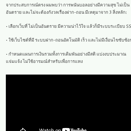
จากประสบการณ์ตรง ผมพบว่า การพนันบอลอย่างมีความสุข ไม่เป็น
อันตราย และไม่จะต้องกังวลเรื่องฝาก-ถอน มีเหตุมาจาก 3 สิ่งหลัก:
• เลือกเว็บที่ ไม่เป็นอันตราย มีความน่าไว้ใจ แล้วก็มีระบบระเบียบ S
• ใช้เว็บไซต์ที่มี ระบบฝาก-ถอนอัตโนมัติ เร็ว และไม่มีเงื่อนไขซับซ้อ
• กำหนดแผนการเงินรวมทั้งการเดิมพันอย่างมีสติ แบ่งงบประมาณ
แจ่มแจ้ง ไม่ใช้อารมณ์สำหรับเพื่อการแทง